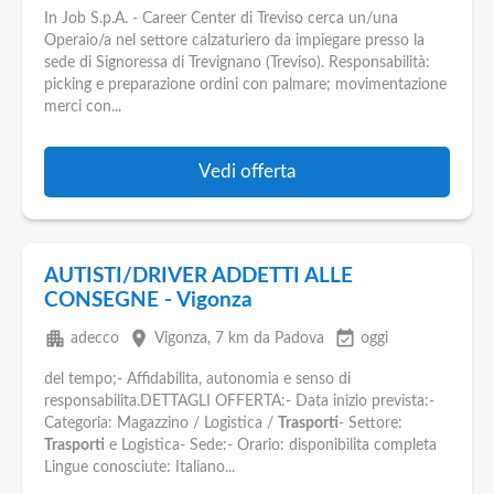
In Job S.p.A. - Career Center di Treviso cerca un/una
Operaio/a nel settore calzaturiero da impiegare presso la
sede di Signoressa di Trevignano (Treviso). Responsabilità:
picking e preparazione ordini con palmare; movimentazione
merci con...
Vedi offerta
AUTISTI/DRIVER ADDETTI ALLE
CONSEGNE - Vigonza
apartment
place
event_available
adecco
Vigonza
, 7 km da Padova
oggi
del tempo;- Affidabilita, autonomia e senso di
responsabilita.DETTAGLI OFFERTA:- Data inizio prevista:-
Categoria: Magazzino / Logistica /
Trasporti
- Settore:
Trasporti
e Logistica- Sede:- Orario: disponibilita completa
Lingue conosciute: Italiano...