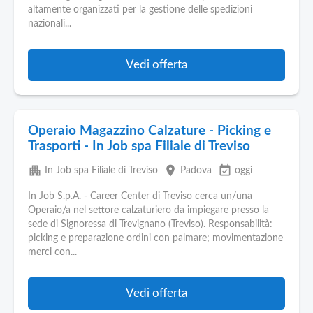
Pubblica
altamente organizzati per la gestione delle spedizioni
Offerte
nazionali...
Area
Vedi offerta
Aziende
Operaio Magazzino Calzature - Picking e
Trasporti - In Job spa Filiale di Treviso
apartment
place
event_available
In Job spa Filiale di Treviso
Padova
oggi
In Job S.p.A. - Career Center di Treviso cerca un/una
Operaio/a nel settore calzaturiero da impiegare presso la
sede di Signoressa di Trevignano (Treviso). Responsabilità:
picking e preparazione ordini con palmare; movimentazione
merci con...
Vedi offerta