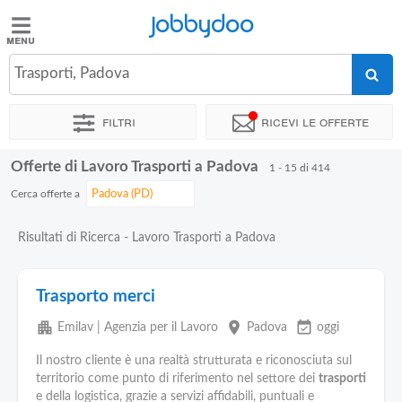
Jobbydoo
Jobbydoo
Trasporti, Padova
Offerte
di
Filtri
Ricevi le offerte
lavoro
Offerte di Lavoro Trasporti a Padova
1 - 15 di 414
Stipendi
Cerca offerte a
Elenco
Risultati di Ricerca - Lavoro Trasporti a Padova
professioni
Trasporto merci
Blog
apartment
place
event_available
Emilav | Agenzia per il Lavoro
Padova
oggi
Il nostro cliente è una realtà strutturata e riconosciuta sul
territorio come punto di riferimento nel settore dei
trasporti
e della logistica, grazie a servizi affidabili, puntuali e