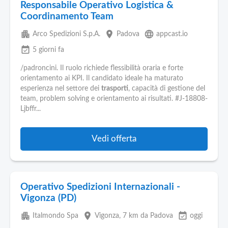
Responsabile Operativo Logistica &
Coordinamento Team
apartment
place
language
Arco Spedizioni S.p.A.
Padova
appcast.io
event_available
5 giorni fa
/padroncini. Il ruolo richiede flessibilità oraria e forte
orientamento ai KPI. Il candidato ideale ha maturato
esperienza nel settore dei
trasporti
, capacità di gestione del
team, problem solving e orientamento ai risultati. #J-18808-
Ljbffr...
Vedi offerta
Operativo Spedizioni Internazionali -
Vigonza (PD)
apartment
place
event_available
Italmondo Spa
Vigonza
, 7 km da Padova
oggi