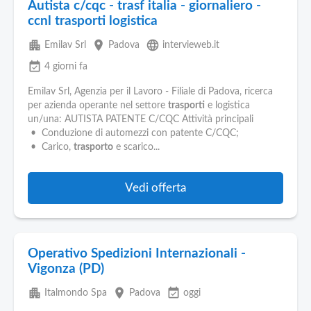
Autista c/cqc - trasf italia - giornaliero -
ccnl trasporti logistica
apartment
place
language
Emilav Srl
Padova
intervieweb.it
event_available
4 giorni fa
Emilav Srl, Agenzia per il Lavoro - Filiale di Padova, ricerca
per azienda operante nel settore
trasporti
e logistica
un/una: AUTISTA PATENTE C/CQC Attività principali
• Conduzione di automezzi con patente C/CQC;
• Carico,
trasporto
e scarico...
Vedi offerta
Operativo Spedizioni Internazionali -
Vigonza (PD)
apartment
place
event_available
Italmondo Spa
Padova
oggi