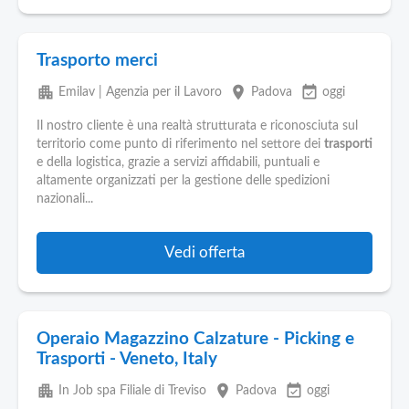
Trasporto merci
apartment
place
event_available
Emilav | Agenzia per il Lavoro
Padova
oggi
Il nostro cliente è una realtà strutturata e riconosciuta sul
territorio come punto di riferimento nel settore dei
trasporti
e della logistica, grazie a servizi affidabili, puntuali e
altamente organizzati per la gestione delle spedizioni
nazionali...
Vedi offerta
Operaio Magazzino Calzature - Picking e
Trasporti - Veneto, Italy
apartment
place
event_available
In Job spa Filiale di Treviso
Padova
oggi