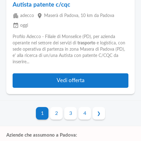
Autista patente c/cqc
apartment
place
adecco
Maserà di Padova
, 10 km da Padova
event_available
oggi
Profilo Adecco - Filiale di Monselice (PD), per azienda
operante nel settore dei servizi di
trasporto
e logistica, con
sede operativa di partenza in zona Masera di Padova (PD),
e' alla ricerca di un/una Autista con patente C/CQC da
inserire...
Vedi offerta
1
2
3
4
Aziende che assumono a Padova: