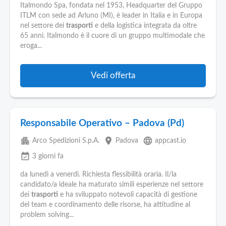
Italmondo Spa, fondata nel 1953, Headquarter del Gruppo
ITLM con sede ad Arluno (MI), è leader in Italia e in Europa
nel settore dei
trasporti
e della logistica integrata da oltre
65 anni. Italmondo è il cuore di un gruppo multimodale che
eroga...
Vedi offerta
Responsabile Operativo – Padova (Pd)
apartment
place
language
Arco Spedizioni S.p.A.
Padova
appcast.io
event_available
3 giorni fa
da lunedì a venerdì. Richiesta flessibilità oraria. Il/la
candidato/a ideale ha maturato simili esperienze nel settore
dei
trasporti
e ha sviluppato notevoli capacità di gestione
del team e coordinamento delle risorse, ha attitudine al
problem solving...