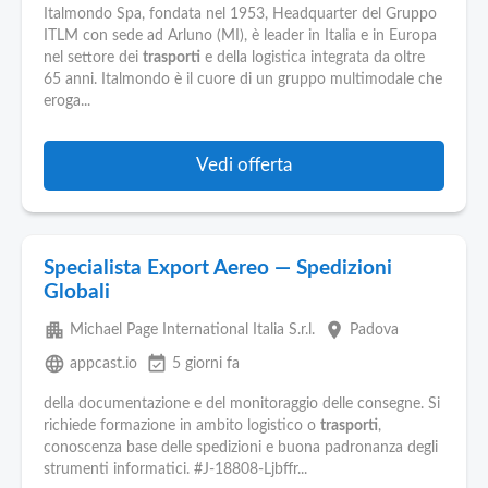
Italmondo Spa, fondata nel 1953, Headquarter del Gruppo
ITLM con sede ad Arluno (MI), è leader in Italia e in Europa
nel settore dei
trasporti
e della logistica integrata da oltre
65 anni. Italmondo è il cuore di un gruppo multimodale che
eroga...
Vedi offerta
Specialista Export Aereo — Spedizioni
Globali
apartment
place
Michael Page International Italia S.r.l.
Padova
language
event_available
appcast.io
5 giorni fa
della documentazione e del monitoraggio delle consegne. Si
richiede formazione in ambito logistico o
trasporti
,
conoscenza base delle spedizioni e buona padronanza degli
strumenti informatici. #J-18808-Ljbffr...