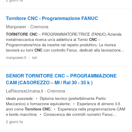
Pubblica
Offerte
Tornitore CNC - Programmazione FANUC
Manpower
-
Cremona
TORNITORE
CNC
– PROGRAMMATORE/TRICE (FANUC) Azienda
Area
metalmeccanica ricerca un/a addetto/a al Tornio
CNC
–
Aziende
Programmatore/trice da inserire nel reparto produttivo. La risorsa
lavorerà su torni
CNC
con controllo Fanuc, dedicati alla lavorazione...
manpower.it
-
ieri
SENIOR TORNITORE CNC – PROGRAMMAZIONE
CAM (CASOREZZO – MI / Ral 30 - 35 k )
LaRisorsaUmana.it
-
Cremona
ideale possiede: • Diploma tecnico (preferibilmente Perito
Meccanico) o formazione equivalente; • Esperienza di almeno 3-5
anni come
Tornitore
CNC
; • Esperienza nella programmazione CAM
e bordo macchina; • Conoscenza dei controlli numerici Fanuc...
2 giorni fa