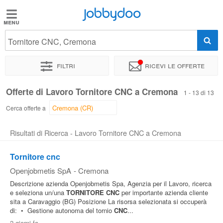
Jobbydoo
Jobbydoo
Tornitore CNC, Cremona
Offerte
di
Filtri
Ricevi le offerte
lavoro
Offerte di Lavoro Tornitore CNC a Cremona
1 - 13 di 13
Stipendi
Cerca offerte a
Risultati di Ricerca - Lavoro Tornitore CNC a Cremona
Elenco
professioni
Tornitore cnc
Openjobmetis SpA
-
Cremona
Blog
Descrizione azienda Openjobmetis Spa, Agenzia per il Lavoro, ricerca
e seleziona un/una
TORNITORE
CNC
per importante azienda cliente
sita a Caravaggio (BG) Posizione La risorsa selezionata si occuperà
di: • Gestione autonoma del tornio
CNC
...
2 giorni fa