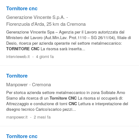
Tornitore cnc
Generazione Vincente S.p.A.
-
Fiorenzuola d'Arda
, 25 km da Cremona
Generazione Vincente Spa – Agenzia per il Lavoro autorizzata dal
Ministero del Lavoro (Aut.Min.Lav. Prot.1110 – SG 26/11/04), filiale di
Desio, ricerca per azienda operante nel settore metalmeccanico:
TORNITORE
CNC
La risorsa sarà inserita...
intervieweb.it
-
4 giorni fa
Tornitore
Manpower
-
Cremona
Per storica azienda settore metalmeccanico in zona Solbiate Arno
Siamo alla ricerca di un
Tornitore
CNC
La risorsa si occuperà di:
Attrezzaggio e conduzione di torni
CNC
Lettura e interpretazione del
disegno tecnico Carico/scarico pezzi...
manpower.it
-
2 mesi fa
Tornitore cnc