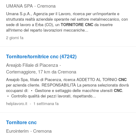
UMANA SPA
-
Cremona
Umana S.p.A., Agenzia per il Lavoro, ricerca per un'importante e
strutturata realtà aziendale operante nel settore metalmeccanico, con
sede di lavoro a Erba (CO), un
TORNITORE
CNC
da inserire
all'interno del reparto lavorazioni meccaniche...
2 giorni fa
Tornitore/tornitrice cnc (47242)
Areajob Filiale di Piacenza
-
Cortemaggiore
, 17 km da Cremona
Areajob Spa, filiale di Piacenza, ricerca ADDETTO AL TORNIO
CNC
per azienda cliente. RESPONSABILITÀ La persona selezionata dovrà
occuparsi di: • Gestione e settaggio delle macchine utensili
CNC
.
• Controllo qualità dei pezzi lavorati, rispettando...
helplavoro.it
-
1 settimana fa
Tornitore cnc
Eurointerim
-
Cremona