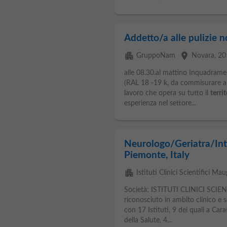
Addetto/a alle pulizie 
apartment
place
GruppoNam
Novara
, 20
alle 08.30.al mattino Inquadrame
(RAL 18 -19 k, da commisurare al
lavoro che opera su tutto il
terri
esperienza nel settore...
Neurologo/Geriatra/Inte
Piemonte, Italy
apartment
Istituti Clinici Scientifici Mau
Società: ISTITUTI CLINICI SCIE
riconosciuto in ambito clinico e s
con 17 Istituti, 9 dei quali a Cara
della Salute, 4...