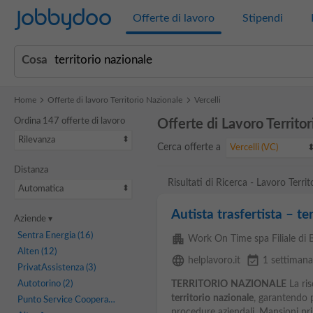
Jobbydoo
Offerte di lavoro
Stipendi
Cosa
Home
Offerte di lavoro Territorio Nazionale
Vercelli
Ordina 147 offerte di lavoro
Offerte di Lavoro Territor
Rilevanza
Cerca offerte a
Vercelli (VC)
Distanza
Risultati di Ricerca - Lavoro Territ
Automatica
Autista trasfertista – te
Aziende
Sentra Energia
(16)
apartment
Work On Time spa Filiale di
Alten
(12)
language
event_available
helplavoro.it
1 settimana
PrivatAssistenza
(3)
Autotorino
(2)
TERRITORIO
NAZIONALE
La ris
territorio
nazionale
, garantendo p
Punto Service Cooperativa Sociale
(2)
procedure aziendali. Mansioni pr