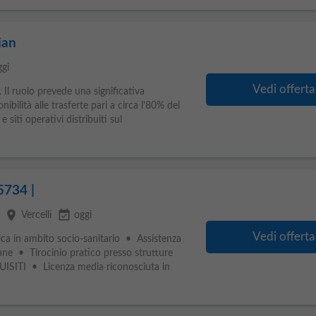
ian
ggi
Vedi offerta
a. Il ruolo prevede una significativa
bilità alle trasferte pari a circa l'80% del
 siti operativi distribuiti sul
5734 |
place
event_available
Vercelli
oggi
Vedi offerta
 in ambito socio-sanitario • Assistenza
iane • Tirocinio pratico presso strutture
SITI • Licenza media riconosciuta in