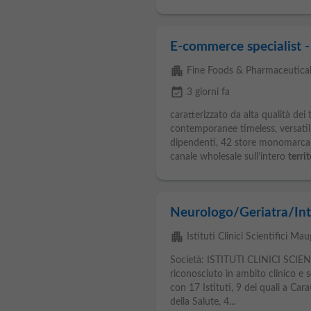
E-commerce specialist -
apartment
Fine Foods & Pharmaceuticals
event_available
3 giorni fa
caratterizzato da alta qualità dei 
contemporanee timeless, versatili
dipendenti, 42 store monomarca azi
canale wholesale sull’intero
terri
Neurologo/Geriatra/Int
apartment
Istituti Clinici Scientifici Mau
Società: ISTITUTI CLINICI SCIE
riconosciuto in ambito clinico e s
con 17 Istituti, 9 dei quali a Cara
della Salute, 4...