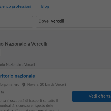
Elenco professioni
Blog
Dove
io Nazionale a Vercelli
orio Nazionale a Vercelli
rritorio nazionale
place
 Borgomanero
Novara
, 20 km da Vercelli
 fa
Vedi offerta
orsa si occuperà di trasporti su tutto il
untualità, sicurezza e rispetto delle
incipali • Conduzione di mezzi pesanti