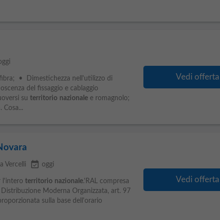
oggi
Vedi offerta
ibra; • Dimestichezza nell'utilizzo di
oscenza del fissaggio e cablaggio
uoversi su
territorio
nazionale
e romagnolo;
 Cosa...
-Novara
event_available
a Vercelli
oggi
Vedi offerta
 l'intero
territorio
nazionale
.'RAL compresa
 Distribuzione Moderna Organizzata, art. 97
proporzionata sulla base dell'orario