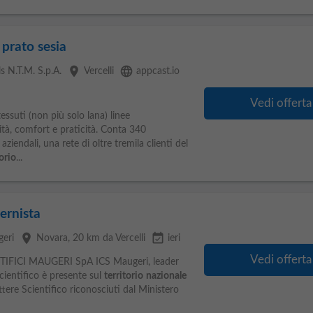
 prato sesia
place
language
 N.T.M. S.p.A.
Vercelli
appcast.io
Vedi offerta
tessuti (non più solo lana) linee
tà, comfort e praticità. Conta 340
endali, una rete di oltre tremila clienti del
torio
...
ernista
place
event_available
geri
Novara
, 20 km da Vercelli
ieri
Vedi offerta
NTIFICI MAUGERI SpA ICS Maugeri, leader
cientifico è presente sul
territorio
nazionale
ttere Scientifico riconosciuti dal Ministero