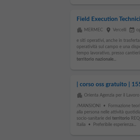
Field Execution Technic
apartment
place
event_available
MERMEC
Vercelli
o
e siti operativi, anche in trasfert
operatività sul campo e una disponi
tempo lavorativo, presso cantieri e
territorio
nazionale
...
| corso oss gratuito | 15
apartment
Orienta Agenzia per il Lavoro
/MANSIONI • Formazione teorica
alla persona nelle attività quotid
socio-sanitarie del
territorio
REQUI
Italia • Preferibile esperienza...