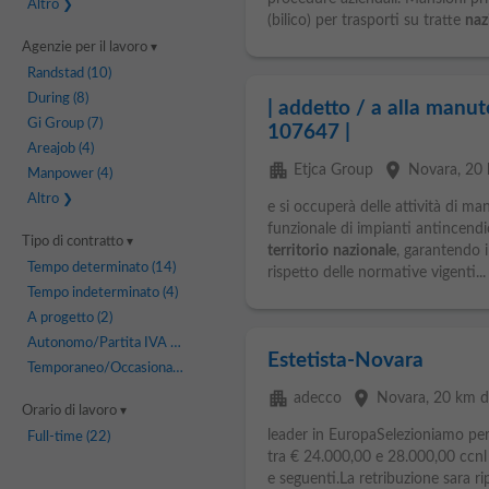
Altro
(bilico) per trasporti su tratte
naz
Agenzie per il lavoro
Randstad
(10)
During
(8)
| addetto / a alla manu
Gi Group
(7)
107647 |
Areajob
(4)
apartment
place
Etjca Group
Novara
, 20
Manpower
(4)
Altro
e si occuperà delle attività di ma
funzionale di impianti antincendio
Tipo di contratto
territorio
nazionale
, garantendo i
Tempo determinato
(14)
rispetto delle normative vigenti...
Tempo indeterminato
(4)
A progetto
(2)
Autonomo/Partita IVA
(1)
Estetista-Novara
Temporaneo/Occasionale
(1)
apartment
place
adecco
Novara
, 20 km d
Orario di lavoro
leader in EuropaSelezioniamo per
Full-time
(22)
tra € 24.000,00 e 28.000,00 ccnl
e seguenti.La retribuzione sara ri