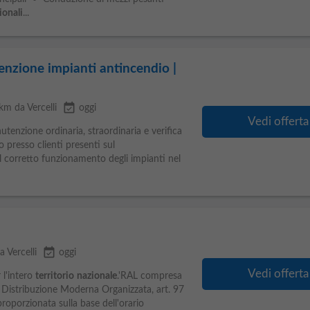
ionali
...
tenzione impianti antincendio |
event_available
 km da Vercelli
oggi
Vedi offerta
nutenzione ordinaria, straordinaria e verifica
 presso clienti presenti sul
l corretto funzionamento degli impianti nel
event_available
a Vercelli
oggi
Vedi offerta
 l'intero
territorio
nazionale
.'RAL compresa
 Distribuzione Moderna Organizzata, art. 97
proporzionata sulla base dell'orario