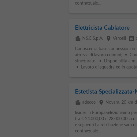
contrattuale...
Elettricista Cablatore
apartment
place
event_available
N&C S.p.A.
Vercelli
Conoscenza base connessioni in f
attrezzi di lavoro comuni; • Con
strutturato; • Disponibilità a m
• Lavoro di squadra ed in quota.
Estetista Specializzata
apartment
place
adecco
Novara
, 20 km d
leader in EuropaSelezioniamo per
tra € 24.000,00 e 28.000,00 ccnl
e seguenti.La retribuzione sara ri
contrattuale...