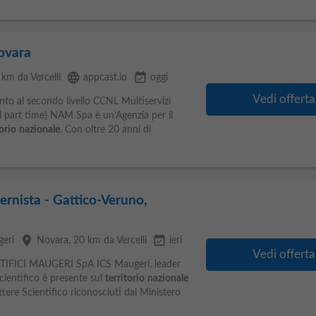
novara
language
event_available
 km da Vercelli
appcast.io
oggi
Vedi offerta
nto al secondo livello CCNL Multiservizi
 part time) NAM Spa è un’Agenzia per il
torio
nazionale
. Con oltre 20 anni di
rnista - Gattico-Veruno,
place
event_available
geri
Novara
, 20 km da Vercelli
ieri
Vedi offerta
NTIFICI MAUGERI SpA ICS Maugeri, leader
cientifico è presente sul
territorio
nazionale
ttere Scientifico riconosciuti dal Ministero