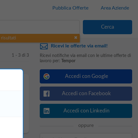
Pubblica Offerte
Area Aziende
risultati
Ricevi le offerte via email!
1 - 3 di 3
Ricevi notifiche via email con le ultime offerte di
lavoro per:
Tempor
Accedi con Google
Accedi con Facebook
Accedi con Linkedin
oppure