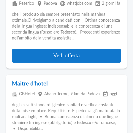
apartment
place
language
event_available
Peserico
Padova
whatjobs.com
2 giorni fa
che il prodotto sia sempre presentato nella maniera
ottimale.Ci rivolgiamo a candidati con:_ Ottima conoscenza
della lingua Inglese; indispensabile la conoscenza di una
seconda lingua (Russo e/o
Tedesco
)._ Precedenti esperienze
nell'ambito della vendita assistita...
Vedi offerta
Maitre d'hotel
apartment
place
event_available
GBHotel
Abano Terme
, 9 km da Padova
oggi
degli elevati standard igienico-sanitari e verifica costante
della mise en place. Requisiti: • Esperienza già maturata in
ruoli analoghi; • Buona conoscenza di almeno due lingue
straniere tra inglese (obbligatorio) e
tedesco
e/o francese;
• Disponibilità...