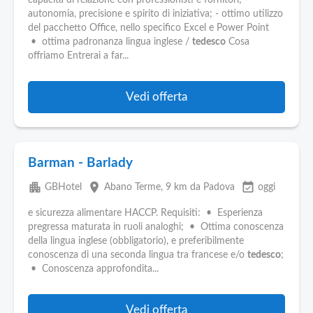
capacità di relazione con professionisti e fornitori; -
autonomia, precisione e spirito di iniziativa; - ottimo utilizzo
del pacchetto Office, nello specifico Excel e Power Point
• ottima padronanza lingua inglese /
tedesco
Cosa
offriamo Entrerai a far...
Vedi offerta
Barman - Barlady
apartment
place
event_available
GBHotel
Abano Terme
, 9 km da Padova
oggi
e sicurezza alimentare HACCP. Requisiti: • Esperienza
pregressa maturata in ruoli analoghi; • Ottima conoscenza
della lingua inglese (obbligatorio), e preferibilmente
conoscenza di una seconda lingua tra francese e/o
tedesco
;
• Conoscenza approfondita...
Vedi offerta