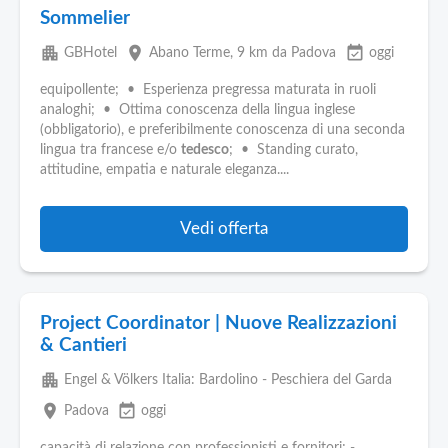
Sommelier
apartment
place
event_available
GBHotel
Abano Terme
, 9 km da Padova
oggi
equipollente; • Esperienza pregressa maturata in ruoli
analoghi; • Ottima conoscenza della lingua inglese
(obbligatorio), e preferibilmente conoscenza di una seconda
lingua tra francese e/o
tedesco
; • Standing curato,
attitudine, empatia e naturale eleganza....
Vedi offerta
Project Coordinator | Nuove Realizzazioni
& Cantieri
apartment
Engel & Völkers Italia: Bardolino - Peschiera del Garda
place
event_available
Padova
oggi