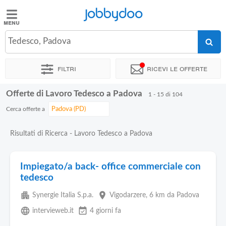
Jobbydoo
Jobbydoo
Tedesco, Padova
Offerte
di
Filtri
Ricevi le offerte
lavoro
Offerte di Lavoro Tedesco a Padova
1 - 15 di 104
Stipendi
Cerca offerte a
Elenco
Risultati di Ricerca - Lavoro Tedesco a Padova
professioni
Impiegato/a back- office commerciale con
Blog
tedesco
apartment
place
Synergie Italia S.p.a.
Vigodarzere
, 6 km da Padova
language
event_available
intervieweb.it
4 giorni fa