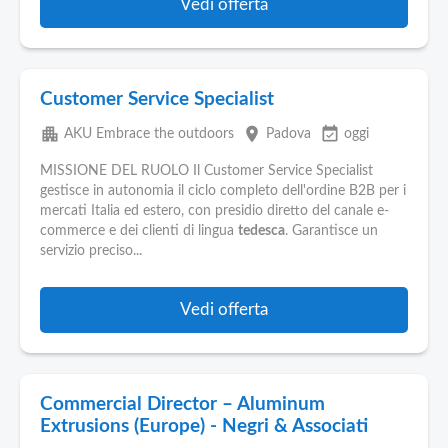
Vedi offerta
Customer Service Specialist
apartment
place
event_available
AKU Embrace the outdoors
Padova
oggi
MISSIONE DEL RUOLO Il Customer Service Specialist
gestisce in autonomia il ciclo completo dell'ordine B2B per i
mercati Italia ed estero, con presidio diretto del canale e-
commerce e dei clienti di lingua
tedesca
. Garantisce un
servizio preciso...
Vedi offerta
Commercial Director – Aluminum
Extrusions (Europe) - Negri & Associati