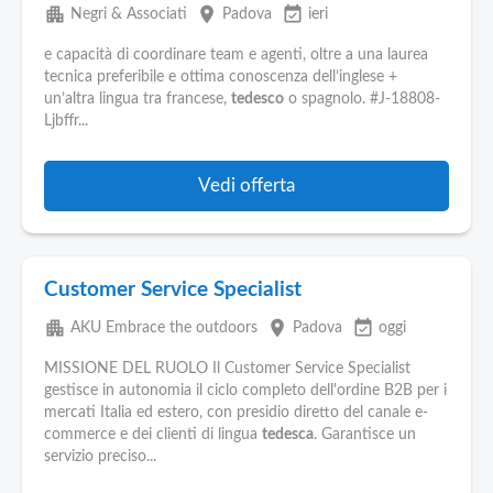
apartment
place
event_available
Negri & Associati
Padova
ieri
e capacità di coordinare team e agenti, oltre a una laurea
tecnica preferibile e ottima conoscenza dell’inglese +
un’altra lingua tra francese,
tedesco
o spagnolo. #J-18808-
Ljbffr...
Vedi offerta
Customer Service Specialist
apartment
place
event_available
AKU Embrace the outdoors
Padova
oggi
MISSIONE DEL RUOLO Il Customer Service Specialist
gestisce in autonomia il ciclo completo dell'ordine B2B per i
mercati Italia ed estero, con presidio diretto del canale e-
commerce e dei clienti di lingua
tedesca
. Garantisce un
servizio preciso...