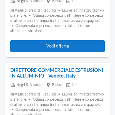
apartment
place
event_available
Negri & Associati
Padova
ieri
strategie di crescita. Requisiti • Laurea ad indirizzo tecnico
preferibile. • Ottima conoscenza dell’inglese e conoscenza
di almeno un’altra lingua tra francese,
tedesco
e spagnolo.
• Comprovata esperienza commerciale nel settore
alluminio (estrusioni...
Vedi offerta
DIRETTORE COMMERCIALE ESTRUSIONI
IN ALLUMINIO - Veneto, Italy
apartment
place
event_available
Negri & Associati
Padova
ieri
strategie di crescita. Requisiti • Laurea ad indirizzo tecnico
preferibile. • Ottima conoscenza dell’inglese e conoscenza
di almeno un’altra lingua tra francese,
tedesco
e spagnolo.
• Comprovata esperienza commerciale nel settore