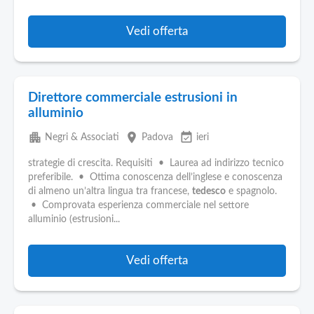
Vedi offerta
Direttore commerciale estrusioni in
alluminio
apartment
place
event_available
Negri & Associati
Padova
ieri
strategie di crescita. Requisiti • Laurea ad indirizzo tecnico
preferibile. • Ottima conoscenza dell’inglese e conoscenza
di almeno un’altra lingua tra francese,
tedesco
e spagnolo.
• Comprovata esperienza commerciale nel settore
alluminio (estrusioni...
Vedi offerta