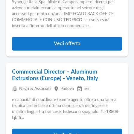
Pubblica
Synergie Italia Spa, filiale di Camposampiero, ricerca per
Offerte
azienda metalmeccanica operante nel settore degli
accessori per moto un/una: IMPIEGATO BACK OFFICE
COMMERCIALE CON USO
TEDESCO
La risorsa sarà
Area
inserita all'interno dell'ufficio commerciale...
Aziende
Vedi offerta
Commercial Director – Aluminum
Extrusions (Europe) - Veneto, Italy
apartment
place
event_available
Negri & Associati
Padova
ieri
e capacità di coordinare team e agenti, oltre a una laurea
tecnica preferibile e ottima conoscenza dell’inglese +
un’altra lingua tra francese,
tedesco
o spagnolo. #J-18808-
Ljbffr...