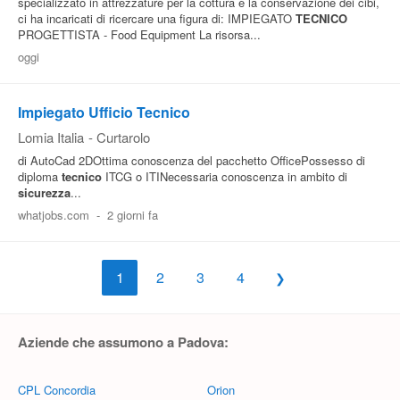
specializzato in attrezzature per la cottura e la conservazione dei cibi,
ci ha incaricati di ricercare una figura di: IMPIEGATO
TECNICO
PROGETTISTA - Food Equipment La risorsa...
oggi
Impiegato Ufficio Tecnico
Lomia Italia
-
Curtarolo
di AutoCad 2DOttima conoscenza del pacchetto OfficePossesso di
diploma
tecnico
ITCG o ITINecessaria conoscenza in ambito di
sicurezza
...
whatjobs.com
-
2 giorni fa
1
2
3
4
Aziende che assumono a Padova:
CPL Concordia
Orion