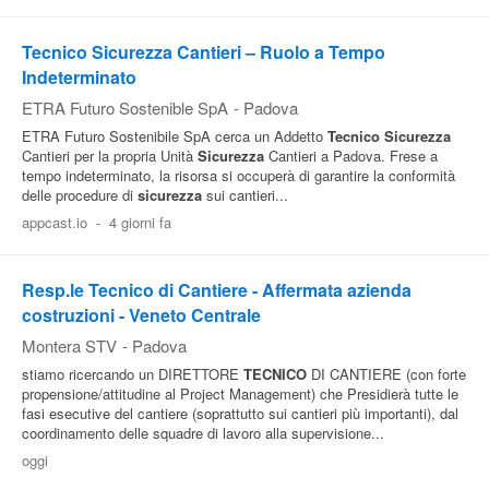
Tecnico Sicurezza Cantieri – Ruolo a Tempo
Indeterminato
ETRA Futuro Sostenible SpA
-
Padova
ETRA Futuro Sostenibile SpA cerca un Addetto
Tecnico
Sicurezza
Cantieri per la propria Unità
Sicurezza
Cantieri a Padova. Frese a
tempo indeterminato, la risorsa si occuperà di garantire la conformità
delle procedure di
sicurezza
sui cantieri...
appcast.io
-
4 giorni fa
Resp.le Tecnico di Cantiere - Affermata azienda
costruzioni - Veneto Centrale
Montera STV
-
Padova
stiamo ricercando un DIRETTORE
TECNICO
DI CANTIERE (con forte
propensione/attitudine al Project Management) che Presidierà tutte le
fasi esecutive del cantiere (soprattutto sui cantieri più importanti), dal
coordinamento delle squadre di lavoro alla supervisione...
oggi