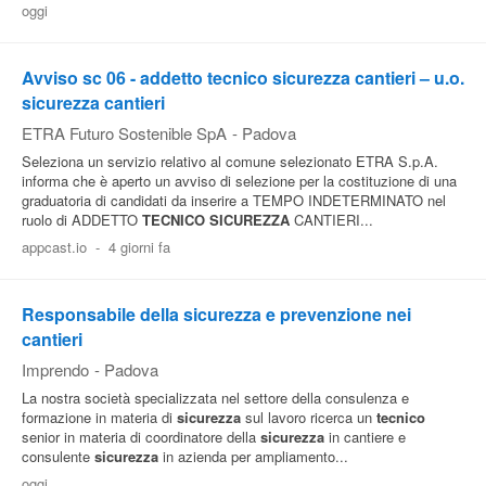
oggi
Pubblica
Offerte
Avviso sc 06 - addetto tecnico sicurezza cantieri – u.o.
sicurezza cantieri
Area
ETRA Futuro Sostenible SpA
-
Padova
Aziende
Seleziona un servizio relativo al comune selezionato ETRA S.p.A.
informa che è aperto un avviso di selezione per la costituzione di una
graduatoria di candidati da inserire a TEMPO INDETERMINATO nel
ruolo di ADDETTO
TECNICO
SICUREZZA
CANTIERI...
appcast.io
-
4 giorni fa
Responsabile della sicurezza e prevenzione nei
cantieri
Imprendo
-
Padova
La nostra società specializzata nel settore della consulenza e
formazione in materia di
sicurezza
sul lavoro ricerca un
tecnico
senior in materia di coordinatore della
sicurezza
in cantiere e
consulente
sicurezza
in azienda per ampliamento...
oggi