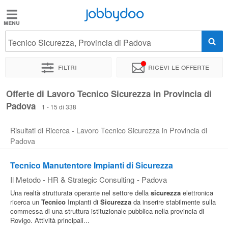
Jobbydoo
Jobbydoo
Tecnico Sicurezza, Provincia di Padova
Offerte
di
Filtri
Ricevi le offerte
lavoro
Offerte di Lavoro Tecnico Sicurezza in Provincia di
Padova
Stipendi
1 - 15 di 338
Risultati di Ricerca - Lavoro Tecnico Sicurezza in Provincia di
Elenco
Padova
professioni
Tecnico Manutentore Impianti di Sicurezza
Il Metodo - HR & Strategic Consulting
-
Padova
Blog
Una realtà strutturata operante nel settore della
sicurezza
elettronica
ricerca un
Tecnico
Impianti di
Sicurezza
da inserire stabilmente sulla
commessa di una struttura istituzionale pubblica nella provincia di
Rovigo. Attività principali...