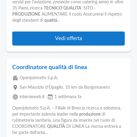
servizi per l’aviazione, presente come catering aereo in oltre
35 Paesi, ricerca
TECNICO
QUALITA
’ SITO -
PRODUZIONE
ALIMENTARE Il ruolo Assicurerai il rispetto
degli standard di
qualità
...
Vedi offerta
Coordinatore qualità di linea
apartment
Openjobmetis S.p.A.
place
San Maurizio d'Opaglio
, 10 km da Borgomanero
language
event_available
intervieweb.it
1 settimana fa
Openjobmetis S.p.A. – Filiale di Brescia ricerca e seleziona,
per importante azienda leader nella
produzione
di
rubinetteria sanitaria, una figura da inserire nel ruolo di
COORDINATORE
QUALITÀ
DI LINEA La risorsa entrerà a
far parte dell'area...