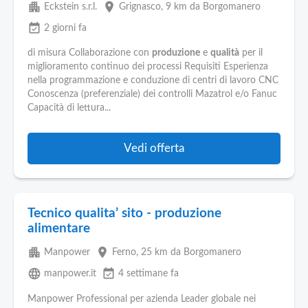
apartment
place
Eckstein s.r.l.
Grignasco
, 9 km da Borgomanero
event_available
2 giorni fa
di misura Collaborazione con
produzione
e
qualità
per il
miglioramento continuo dei processi Requisiti Esperienza
nella programmazione e conduzione di centri di lavoro CNC
Conoscenza (preferenziale) dei controlli Mazatrol e/o Fanuc
Capacità di lettura...
Vedi offerta
Tecnico qualita’ sito - produzione
alimentare
apartment
place
Manpower
Ferno
, 25 km da Borgomanero
language
event_available
manpower.it
4 settimane fa
Manpower Professional per azienda Leader globale nei