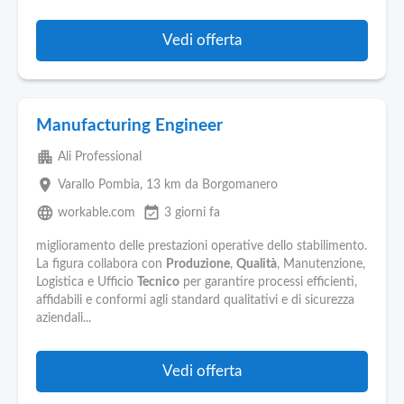
Vedi offerta
Manufacturing Engineer
apartment
Ali Professional
place
Varallo Pombia
, 13 km da Borgomanero
language
event_available
workable.com
3 giorni fa
miglioramento delle prestazioni operative dello stabilimento.
La figura collabora con
Produzione
,
Qualità
, Manutenzione,
Logistica e Ufficio
Tecnico
per garantire processi efficienti,
affidabili e conformi agli standard qualitativi e di sicurezza
aziendali...
Vedi offerta