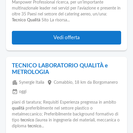
Pubblica
Manpower Professional ricerca, per un'importante
Offerte
multinazionale leader nei servizi per l'aviazione e presente in
oltre 35 Paesi nel settore del catering aereo, un/una:
Tecnico
Qualità
Sito La risorsa...
Area
Aziende
Vedi offerta
TECNICO LABORATORIO QUALITÀ e
METROLOGIA
apartment
place
Synergie Italia
Comabbio
, 18 km da Borgomanero
event_available
oggi
piani di taratura; Requisiti Esperienza pregressa in ambito
qualità
preferibilmente nel settore plastico o
metalmeccanico; Preferibilmente background formativo di
tipo
tecnico
(laurea in ingegneria dei materiali, meccanica o
diploma
tecnico
...