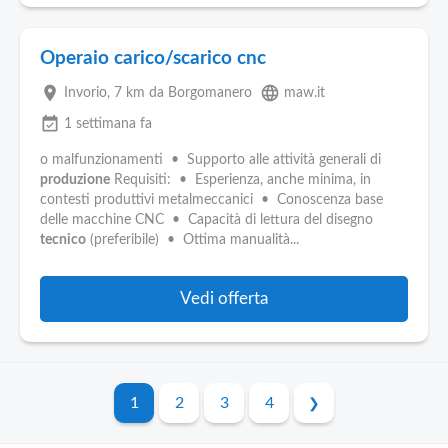
Operaio carico/scarico cnc
place
language
Invorio
, 7 km da Borgomanero
maw.it
event_available
1 settimana fa
o malfunzionamenti • Supporto alle attività generali di
produzione
Requisiti: • Esperienza, anche minima, in
contesti produttivi metalmeccanici • Conoscenza base
delle macchine CNC • Capacità di lettura del disegno
tecnico
(preferibile) • Ottima manualità...
Vedi offerta
1
2
3
4