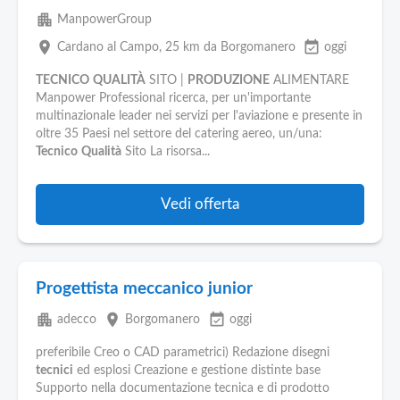
apartment
ManpowerGroup
place
event_available
Cardano al Campo
, 25 km da Borgomanero
oggi
TECNICO
QUALITÀ
SITO |
PRODUZIONE
ALIMENTARE
Manpower Professional ricerca, per un'importante
multinazionale leader nei servizi per l'aviazione e presente in
oltre 35 Paesi nel settore del catering aereo, un/una:
Tecnico
Qualità
Sito La risorsa...
Vedi offerta
Progettista meccanico junior
apartment
place
event_available
adecco
Borgomanero
oggi
preferibile Creo o CAD parametrici) Redazione disegni
tecnici
ed esplosi Creazione e gestione distinte base
Supporto nella documentazione tecnica e di prodotto