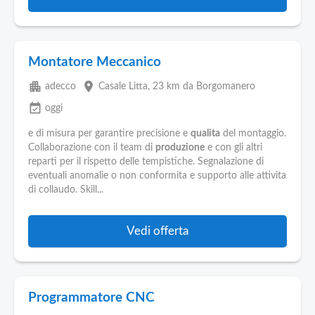
Montatore Meccanico
apartment
place
adecco
Casale Litta
, 23 km da Borgomanero
event_available
oggi
e di misura per garantire precisione e
qualita
del montaggio.
Collaborazione con il team di
produzione
e con gli altri
reparti per il rispetto delle tempistiche. Segnalazione di
eventuali anomalie o non conformita e supporto alle attivita
di collaudo. Skill...
Vedi offerta
Programmatore CNC