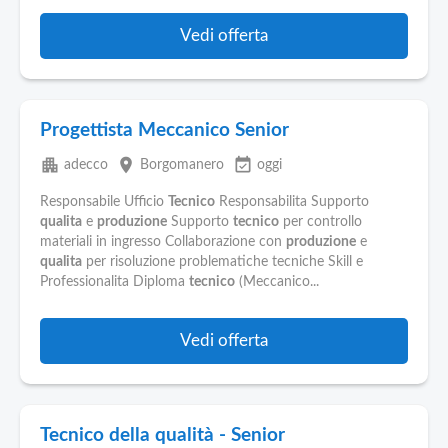
Vedi offerta
Progettista Meccanico Senior
apartment
place
event_available
adecco
Borgomanero
oggi
Responsabile Ufficio
Tecnico
Responsabilita Supporto
qualita
e
produzione
Supporto
tecnico
per controllo
materiali in ingresso Collaborazione con
produzione
e
qualita
per risoluzione problematiche tecniche Skill e
Professionalita Diploma
tecnico
(Meccanico...
Vedi offerta
Tecnico della qualità - Senior