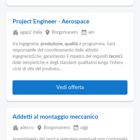
Project Engineer - Aerospace
apartment
place
event_available
agap2 Italia
Borgomanero
ieri
tra ingegneria,
produzione
,
qualità
e programma. Sarà
responsabile del coordinamento delle attività
ingegneristiche, garantendo il rispetto dei requisiti
tecnici
,
delle tempistiche e degli standard qualitativi lungo l’intero
ciclo di vita del prodotto...
Vedi offerta
Addetti al montaggio meccanico
apartment
place
event_available
adecco
Borgomanero
oggi
assemblaggio dei pezzi e segnalare eventuali non conformita