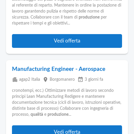
al referente di reparto. Mantenere in ordine la postazione di
lavoro garantendo pulizia e rispetto delle norme di
sicurezza. Collaborare con il team di
produzione
per
rispettare i tempi e gli obiettivi...
Vedi offerta
Manufacturing Engineer - Aerospace
apartment
place
event_available
agap2 Italia
Borgomanero
3 giorni fa
cronotempi, ecc.) Ottimizzare metodi di lavoro secondo
principi Lean Manufacturing Redigere e mantenere
documentazione tecnica (cicli di lavoro, istruzioni operative,
distinte base di processo) Collaborare con ingegneria di
processo,
qualità
e
produzione
...
Vedi offerta