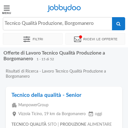
Jobbydoo
Jobbydoo
Tecnico Qualità Produzione, Borgomanero
Offerte
di
Filtri
Ricevi le offerte
lavoro
Offerte di Lavoro Tecnico Qualità Produzione a
Stipendi
Borgomanero
1 - 15 di 52
Risultati di Ricerca - Lavoro Tecnico Qualità Produzione a
Elenco
Borgomanero
professioni
Tecnico della qualità - Senior
Blog
apartment
ManpowerGroup
place
event_available
Vizzola Ticino
, 19 km da Borgomanero
oggi
TECNICO
QUALITÀ
SITO |
PRODUZIONE
ALIMENTARE