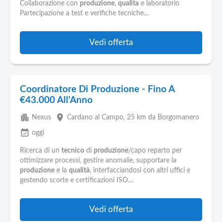
Collaborazione con
produzione
,
qualita
e laboratorio
Partecipazione a test e verifiche tecniche...
Vedi offerta
Coordinatore Di Produzione - Fino A
€43.000 All'Anno
apartment
place
Nexus
Cardano al Campo
, 25 km da Borgomanero
event_available
oggi
Ricerca di un
tecnico
di
produzione
/capo reparto per
ottimizzare processi, gestire anomalie, supportare la
produzione
e la
qualità
, interfacciandosi con altri uffici e
gestendo scorte e certificazioni ISO....
Vedi offerta