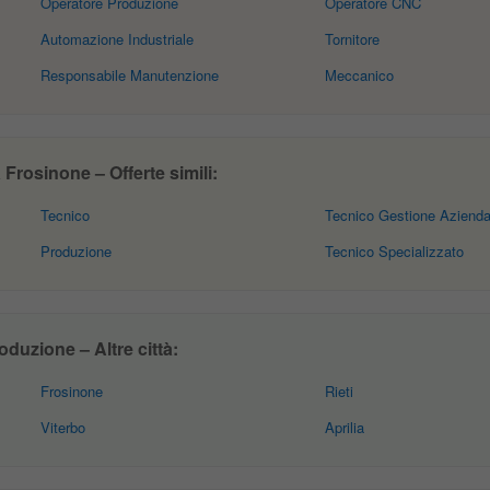
Operatore Produzione
Operatore CNC
Automazione Industriale
Tornitore
Responsabile Manutenzione
Meccanico
rosinone – Offerte simili:
Tecnico
Tecnico Gestione Azienda
Produzione
Tecnico Specializzato
duzione – Altre città:
Frosinone
Rieti
Viterbo
Aprilia