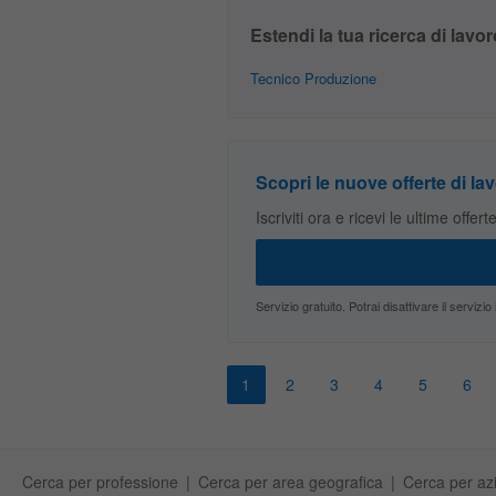
Estendi la tua ricerca di lavor
Tecnico Produzione
Scopri le nuove offerte di lav
Iscriviti ora e ricevi le ultime offer
Servizio gratuito. Potrai disattivare il servi
1
2
3
4
5
6
Cerca per professione
Cerca per area geografica
Cerca per az