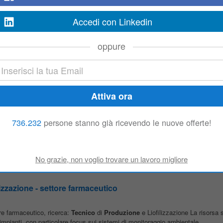
 prodotti e al miglioramento di soluzioni esistenti, garantendo precisione, quali
Accedi con Linkedin
nico junior
oppure
di Design for
Production
• Interfaccia con
produzione
e ufficio
tecnico
per 
con il team engineering nella gestione delle attività tecniche di commessa Ch
ra
736.232
persone stanno già ricevendo le nuove offerte!
tione della tracciabilità dei materiali e dei giunti saldati. • Collaborare alla ra
e tecnica di commessa. • Interfacciarsi con Ufficio
Tecnico
,
Produzione
, Q
izzazione - settore farmaceutico
re farmaceutico, ricerca:
Tecnico
di
Produzione
e Liofilizzazione La risorsa 
impianti, con particolare focus sui sistemi di monitoraggio ambientale...