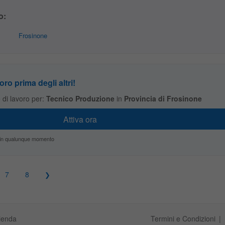
o:
Frosinone
oro prima degli altri!
te di lavoro per:
Tecnico Produzione
in
Provincia di Frosinone
zio in qualunque momento
7
8
ienda
Termini e Condizioni