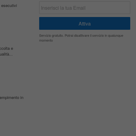
e esecutivi
Servizio gratuito. Potrai disattivare il servizio in qualunque
momento
ccolta e
ualità...
riempimento in