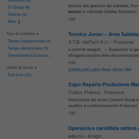
tecnica alla gestione dei materiali, fino
Gi Group
(6)
tecnici
in vettoriale (Adobe Illustrator), 
Orienta
(5)
oggi
Altro
Tipo di contratto
Tecnico Junior – Area Saldatu
Tempo indeterminato
(6)
S.T.B. ValiTech S.r.l.
-
Frosinone
Tempo determinato
(5)
e controlli eseguiti. • Supportare la ges
Temporaneo/Occasionale
(1)
all'organizzazione della documentazion
oggi
Orario di lavoro
4 offerte simili: Latina, Roma, Viterbo, Rieti
Full-time
(10)
Capo Reparto Produzione Man
Tubilux Pharma
-
Frosinone
Descrizione del lavoro Content Group è
asettico e confezionamento di farmaci, 
oggi
Operaio/a e carrellista settor
adecco
-
Anagni