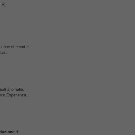
FR).
azione di report e
ici
...
ali anomalie,
ico.Esperienza...
duzione
di