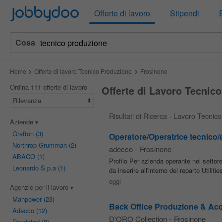
Jobbydoo
Offerte di lavoro
Stipendi
Cosa
Home
Offerte di lavoro Tecnico Produzione
Frosinone
Ordina 111 offerte di lavoro
Offerte di Lavoro Tecnico
Rilevanza
Risultati di Ricerca - Lavoro Tecnic
Aziende
Grafton
(3)
Operatore/Operatrice tecnico/a
Northrop Grumman
(2)
adecco
-
Frosinone
ABACO
(1)
Profilo Per azienda operante nel setto
Leonardo S.p.a
(1)
da inserire all'interno del reparto Utili
oggi
Agenzie per il lavoro
Manpower
(23)
Back Office Produzione & Acq
Adecco
(12)
D'ORO Collection
-
Frosinone
Randstad
(8)