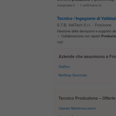
manpower.it
-
1 settimana fa
Tecnico / Ingegnere di Valida
S.T.B. ValiTech S.r.l.
-
Frosinone
Gestione delle deviazioni e supporto al
• Collaborazione con reparti
Produzi
oggi
Aziende che assumono a Fro
Grafton
Northrop Grumman
Tecnico Produzione – Offerte 
Operaio Metalmeccanico