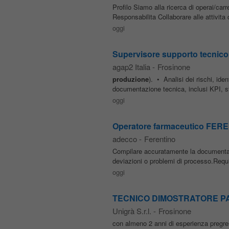
Profilo Siamo alla ricerca di operai/car
Responsabilita Collaborare alle attivita 
oggi
Supervisore supporto tecnico
agap2 Italia
-
Frosinone
produzione
). • Analisi dei rischi, iden
documentazione tecnica, inclusi KPI, 
oggi
Operatore farmaceutico FER
adecco
-
Ferentino
Compilare accuratamente la documenta
deviazioni o problemi di processo.Requi
oggi
TECNICO DIMOSTRATORE PAS
Unigrà S.r.l.
-
Frosinone
con almeno 2 anni di esperienza pregr