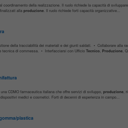
 al coordinamento della realizzazione. Il ruolo richiede la capacità di sviluppar
finalizzati alla
produzione
. Il ruolo richiede forti capacità organizzative...
ra
tione della tracciabilità dei materiali e dei giunti saldati. • Collaborare alla ra
e tecnica di commessa. • Interfacciarsi con Ufficio
Tecnico
,
Produzione
, Q
ifattura
 una CDMO farmaceutica italiana che offre servizi di sviluppo,
produzione
, 
dispositivi medici e cosmetici. Forti di decenni di esperienza in campo...
e gomma/plastica