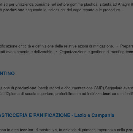
rellisti per un'azienda operante nel settore gomma plastica, sitauta ad Anagni (
di
produzione
seguendo le indicazioni del capo reparto e le procedure...
tificazione criticità e definizione delle relative azioni di mitigazione. • Prepar
stati avanzamento e deliverable. • Organizzazione e gestione di meeting
tecn
ENTINO
zione di
produzione
(batch record e documentazione GMP).Segnalare eventu
sitiDiploma di scuola superiore, preferibilmente ad indirizzo
tecnico
o scientif
TICCERIA E PANIFICAZIONE - Lazio e Campania
essa in area
tecnico
- dimostrativa, in aziende di primaria importanza nella
pro