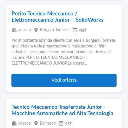
Perito Tecnico Meccanico /
Elettromeccanico Junior – SolidWorks
apartment
place
event_available
adecco
Borgaro Torinese
oggi
Per importante azienda cliente con sede a Borgaro Torinese,
specializzata nella progettazione e realizzazione di filtri
industriali per pompe e compressori, siamo alla ricerca di
un/una:PERITO
TECNICO
MECCANICO
/
ELETTROMECCANICO JUNIORLa risorsa...
Vedi offerta
Tecnico Meccanico Trasfertista Junior -
Macchine Automatiche ad Alta Tecnologia
apartment
place
event_available
adecco
Beinasco
oggi