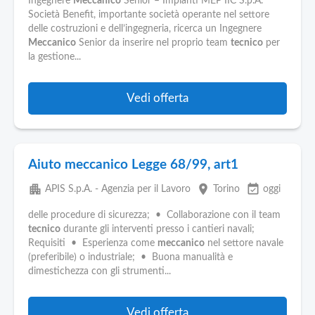
Ingegnere
Meccanico
Senior – Impianti MEP IIC S.p.A.
Società Benefit, importante società operante nel settore
delle costruzioni e dell’ingegneria, ricerca un Ingegnere
Meccanico
Senior da inserire nel proprio team
tecnico
per
la gestione...
Vedi offerta
Aiuto meccanico Legge 68/99, art1
apartment
place
event_available
APIS S.p.A. - Agenzia per il Lavoro
Torino
oggi
delle procedure di sicurezza; • Collaborazione con il team
tecnico
durante gli interventi presso i cantieri navali;
Requisiti • Esperienza come
meccanico
nel settore navale
(preferibile) o industriale; • Buona manualità e
dimestichezza con gli strumenti...
Vedi offerta