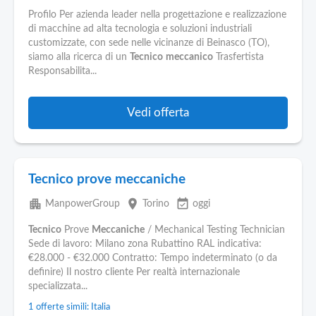
Profilo Per azienda leader nella progettazione e realizzazione
di macchine ad alta tecnologia e soluzioni industriali
customizzate, con sede nelle vicinanze di Beinasco (TO),
siamo alla ricerca di un
Tecnico
meccanico
Trasfertista
Responsabilita...
Vedi offerta
Tecnico prove meccaniche
apartment
place
event_available
ManpowerGroup
Torino
oggi
Tecnico
Prove
Meccaniche
/ Mechanical Testing Technician
Sede di lavoro: Milano zona Rubattino RAL indicativa:
€28.000 - €32.000 Contratto: Tempo indeterminato (o da
definire) Il nostro cliente Per realtà internazionale
specializzata...
1 offerte simili: Italia