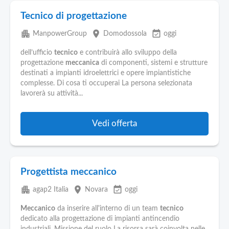
Tecnico di progettazione
apartment
place
event_available
ManpowerGroup
Domodossola
oggi
dell’ufficio
tecnico
e contribuirà allo sviluppo della
progettazione
meccanica
di componenti, sistemi e strutture
destinati a impianti idroelettrici e opere impiantistiche
complesse. Di cosa ti occuperai La persona selezionata
lavorerà su attività...
Vedi offerta
Progettista meccanico
apartment
place
event_available
agap2 Italia
Novara
oggi
Meccanico
da inserire all'interno di un team
tecnico
dedicato alla progettazione di impianti antincendio