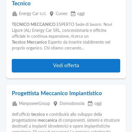
Tecnico
apartment
place
event_available
Energy Car s.r.l.
Cuneo
oggi
TECNICO
MECCANICO
ESPERTO Sede di lavoro: Novi
Ligure (AL) Energy Car SRL, concessionaria e officina
ufficiale in continua espansione, ricerca un
Tecnico
Meccanico
Esperto da inserire stabilmente nel
proprio organico. Chi stiamo cercando...
Vedi offerta
Progettista Meccanico Impiantistico
apartment
place
event_available
ManpowerGroup
Domodossola
oggi
dell’ufficio
tecnico
e contribuirà allo sviluppo della
progettazione
meccanica
di componenti, sistemi e strutture
destinati a impianti idroelettrici e opere impiantistiche