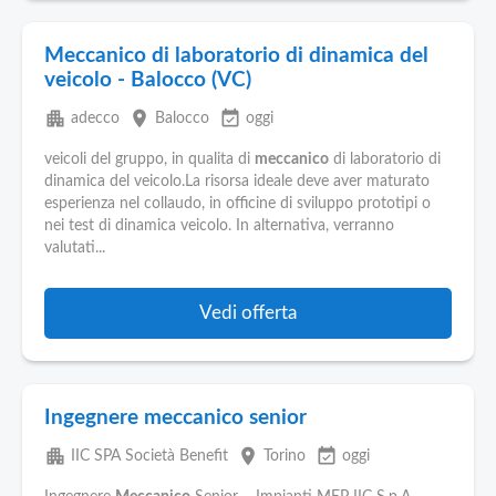
Meccanico di laboratorio di dinamica del
veicolo - Balocco (VC)
apartment
place
event_available
adecco
Balocco
oggi
veicoli del gruppo, in qualita di
meccanico
di laboratorio di
dinamica del veicolo.La risorsa ideale deve aver maturato
esperienza nel collaudo, in officine di sviluppo prototipi o
nei test di dinamica veicolo. In alternativa, verranno
valutati...
Vedi offerta
Ingegnere meccanico senior
apartment
place
event_available
IIC SPA Società Benefit
Torino
oggi