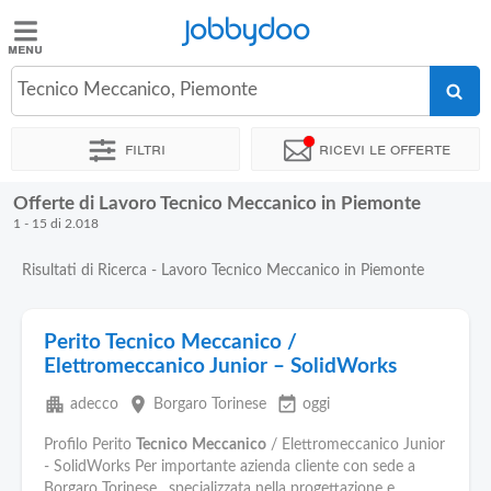
Jobbydoo
Jobbydoo
Tecnico Meccanico, Piemonte
Offerte
di
Filtri
Ricevi le offerte
lavoro
Offerte di Lavoro Tecnico Meccanico in Piemonte
Stipendi
1 - 15 di 2.018
Risultati di Ricerca - Lavoro Tecnico Meccanico in Piemonte
Elenco
professioni
Perito Tecnico Meccanico /
Elettromeccanico Junior – SolidWorks
Blog
apartment
place
event_available
adecco
Borgaro Torinese
oggi
Profilo Perito
Tecnico
Meccanico
/ Elettromeccanico Junior
- SolidWorks Per importante azienda cliente con sede a
Borgaro Torinese , specializzata nella progettazione e