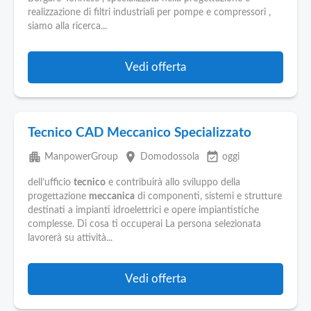
Pubblica
realizzazione di filtri industriali per pompe e compressori ,
Offerte
siamo alla ricerca...
Area
Vedi offerta
Aziende
Tecnico CAD Meccanico Specializzato
apartment
place
event_available
ManpowerGroup
Domodossola
oggi
dell’ufficio
tecnico
e contribuirà allo sviluppo della
progettazione
meccanica
di componenti, sistemi e strutture
destinati a impianti idroelettrici e opere impiantistiche
complesse. Di cosa ti occuperai La persona selezionata
lavorerà su attività...
Vedi offerta