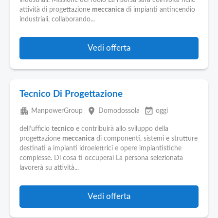
industriali. Missione del ruolo La risorsa sarà coinvolta nelle
attività di progettazione
meccanica
di impianti antincendio
industriali, collaborando...
Vedi offerta
Tecnico Di Progettazione
apartment
place
event_available
ManpowerGroup
Domodossola
oggi
dell’ufficio
tecnico
e contribuirà allo sviluppo della
progettazione
meccanica
di componenti, sistemi e strutture
destinati a impianti idroelettrici e opere impiantistiche
complesse. Di cosa ti occuperai La persona selezionata
lavorerà su attività...
Vedi offerta