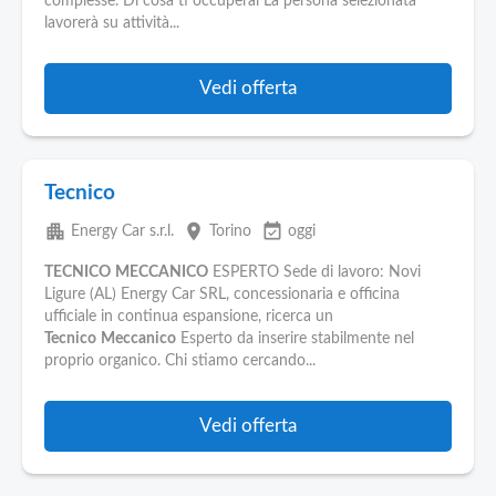
complesse. Di cosa ti occuperai La persona selezionata
lavorerà su attività...
Vedi offerta
Tecnico
apartment
place
event_available
Energy Car s.r.l.
Torino
oggi
TECNICO
MECCANICO
ESPERTO Sede di lavoro: Novi
Ligure (AL) Energy Car SRL, concessionaria e officina
ufficiale in continua espansione, ricerca un
Tecnico
Meccanico
Esperto da inserire stabilmente nel
proprio organico. Chi stiamo cercando...
Vedi offerta