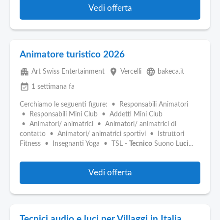
Vedi offerta
Animatore turistico 2026
apartment
place
language
Art Swiss Entertainment
Vercelli
bakeca.it
event_available
1 settimana fa
Cerchiamo le seguenti figure: • Responsabili Animatori
• Responsabili Mini Club • Addetti Mini Club
• Animatori/ animatrici • Animatori/ animatrici di
contatto • Animatori/ animatrici sportivi • Istruttori
Fitness • Insegnanti Yoga • TSL -
Tecnico
Suono
Luci
...
Vedi offerta
Tecnici audio e luci per Villaggi in Italia