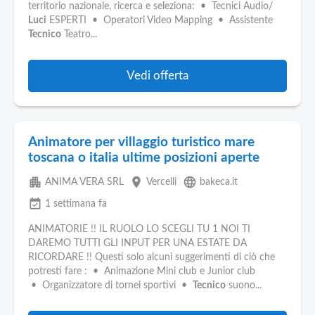
territorio nazionale, ricerca e seleziona: • Tecnici Audio/
Luci
ESPERTI • Operatori Video Mapping • Assistente
Tecnico
Teatro...
Vedi offerta
Animatore per villaggio turistico mare
toscana o italia ultime posizioni aperte
apartment
place
language
ANIMA VERA SRL
Vercelli
bakeca.it
event_available
1 settimana fa
ANIMATORIE !! IL RUOLO LO SCEGLI TU 1 NOI TI
DAREMO TUTTI GLI INPUT PER UNA ESTATE DA
RICORDARE !! Questi solo alcuni suggerimenti di ciò che
potresti fare : • Animazione Mini club e Junior club
• Organizzatore di tornei sportivi •
Tecnico
suono...