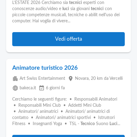
L’ESTATE 2026 Cerchiamo sia
tecnici
esperti con
conoscenze audio/video e
luci
sia giovani
tecnici
con
piccole competenze musicali, tecniche o abilit nell'uso dei
computer. Hai voglia di vivere...
Vedi offerta
Animatore turistico 2026
apartment
place
Art Swiss Entertainment
Novara
, 20 km da Vercelli
language
event_available
bakeca.it
6 giorni fa
Cerchiamo le seguenti figure: • Responsabili Animatori
• Responsabili Mini Club • Addetti Mini Club
• Animatori/ animatrici • Animatori/ animatrici di
contatto • Animatori/ animatrici sportivi • Istruttori
Fitness • Insegnanti Yoga • TSL -
Tecnico
Suono
Luci
...