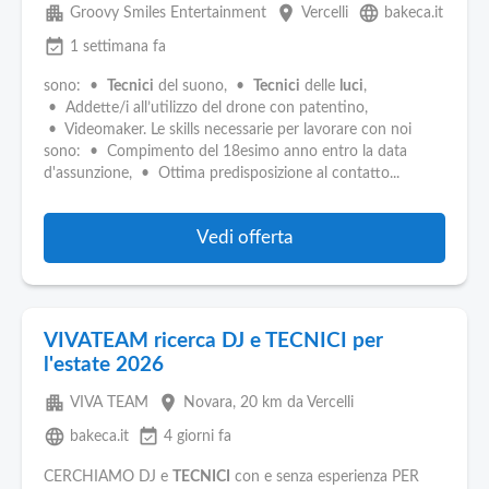
apartment
place
language
Groovy Smiles Entertainment
Vercelli
bakeca.it
event_available
1 settimana fa
sono: •
Tecnici
del suono, •
Tecnici
delle
luci
,
• Addette/i all’utilizzo del drone con patentino,
• Videomaker. Le skills necessarie per lavorare con noi
sono: • Compimento del 18esimo anno entro la data
d'assunzione, • Ottima predisposizione al contatto...
Vedi offerta
VIVATEAM ricerca DJ e TECNICI per
l'estate 2026
apartment
place
VIVA TEAM
Novara
, 20 km da Vercelli
language
event_available
bakeca.it
4 giorni fa
CERCHIAMO DJ e
TECNICI
con e senza esperienza PER