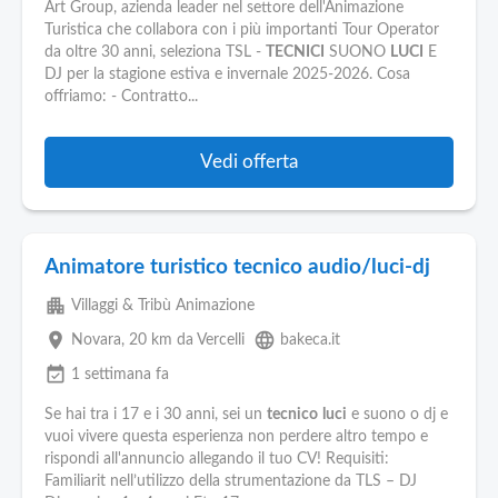
Pubblica
Art Group, azienda leader nel settore dell'Animazione
Offerte
Turistica che collabora con i più importanti Tour Operator
da oltre 30 anni, seleziona TSL -
TECNICI
SUONO
LUCI
E
DJ per la stagione estiva e invernale 2025-2026. Cosa
Area
offriamo: - Contratto...
Aziende
Vedi offerta
Animatore turistico tecnico audio/luci-dj
apartment
Villaggi & Tribù Animazione
place
language
Novara
, 20 km da Vercelli
bakeca.it
event_available
1 settimana fa
Se hai tra i 17 e i 30 anni, sei un
tecnico
luci
e suono o dj e
vuoi vivere questa esperienza non perdere altro tempo e
rispondi all'annuncio allegando il tuo CV! Requisiti:
Familiarit nell’utilizzo della strumentazione da TLS – DJ