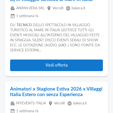
apartment
place
language
ANIMA VERA SRL
Vercelli
bakeca.it
event_available
1 settimana fa
DJ/
TECNICO
DELLO SPETTACOLO IN VILLAGGIO
TURISTICO AL MARE IN ITALIA GESTISCE TUTTI GLI
EVENTI MUSICALI ALL’INTERNO DEL VILLAGGIO FESTE
IN SPIAGGIA, SILENT DISCO EVENTI SERALI DI SHOW
ECC. LE DOTAZIONE (AUDIO,
LUCI
,) SONO FONITE DA
SERVICE ESTERNI...
Vedi offerta
Animatori x Stagione Estiva 2026 x Villaggi
Italia Estero con senza Esperienza
apartment
place
language
MYEVENTS ITALIA
Vercelli
bakeca.it
event_available
1 settimana fa