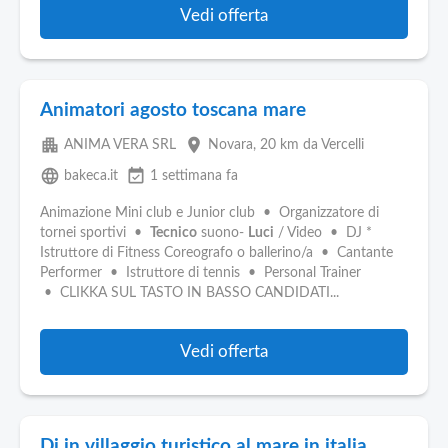
Vedi offerta
Animatori agosto toscana mare
apartment
place
ANIMA VERA SRL
Novara
, 20 km da Vercelli
language
event_available
bakeca.it
1 settimana fa
Animazione Mini club e Junior club • Organizzatore di
tornei sportivi •
Tecnico
suono-
Luci
/ Video • DJ *
Istruttore di Fitness Coreografo o ballerino/a • Cantante
Performer • Istruttore di tennis • Personal Trainer
• CLIKKA SUL TASTO IN BASSO CANDIDATI...
Vedi offerta
Dj in villaggio turistico al mare in italia