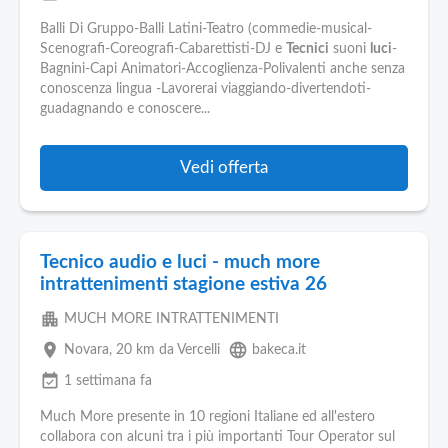
Balli Di Gruppo-Balli Latini-Teatro (commedie-musical-
Scenografi-Coreografi-Cabarettisti-DJ e
Tecnici
suoni
luci
-
Bagnini-Capi Animatori-Accoglienza-Polivalenti anche senza
conoscenza lingua -Lavorerai viaggiando-divertendoti-
guadagnando e conoscere...
Vedi offerta
Tecnico audio e luci - much more
intrattenimenti stagione estiva 26
apartment
MUCH MORE INTRATTENIMENTI
place
language
Novara
, 20 km da Vercelli
bakeca.it
event_available
1 settimana fa
Much More presente in 10 regioni Italiane ed all'estero
collabora con alcuni tra i più importanti Tour Operator sul