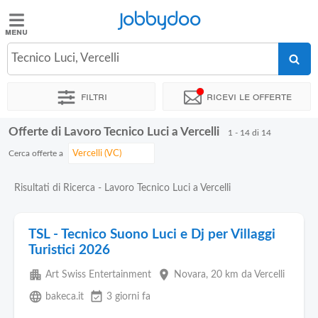
Jobbydoo
Jobbydoo
Tecnico Luci, Vercelli
Offerte
di
Filtri
Ricevi le offerte
lavoro
Offerte di Lavoro Tecnico Luci a Vercelli
1 - 14 di 14
Stipendi
Cerca offerte a
Elenco
Risultati di Ricerca - Lavoro Tecnico Luci a Vercelli
professioni
TSL - Tecnico Suono Luci e Dj per Villaggi
Blog
Turistici 2026
apartment
place
Art Swiss Entertainment
Novara
, 20 km da Vercelli
language
event_available
bakeca.it
3 giorni fa