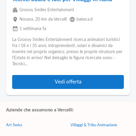
apartment
Groovy Smiles Entertainment
place
language
Novara
, 20 km da Vercelli
bakeca.it
event_available
1 settimana fa
La Groovy Smiles Entertainment ricerca animatori turistici
fra i 18 e i 35 anni, intraprendenti, solari e dinamici da
inserire nel proprio organico, presso le proprie strutture per
l'Estate in arrivo! Nel dettaglio le figure ricercate sono: -
Tecnici...
Vedi offerta
Aziende che assumono a Vercelli:
Art Swiss
Villaggi & Tribu Animazione