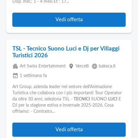
Disp. min.: 1 - 4 mesi Et : 17...
Vedi offerta
TSL - Tecnico Suono Luci e Dj per Villaggi
Turistici 2026
apartment
place
language
Art Swiss Entertainment
Vercelli
bakeca.it
event_available
1 settimana fa
Art Group, azienda leader nel settore dell'Animazione
Turistica che collabora con i più importanti Tour Operator
da oltre 30 anni, seleziona TSL -
TECNICI
SUONO
LUCI
E
DJ per la stagione estiva e invernale 2025-2026. Cosa
offriamo: - Contratto...
Vedi offerta