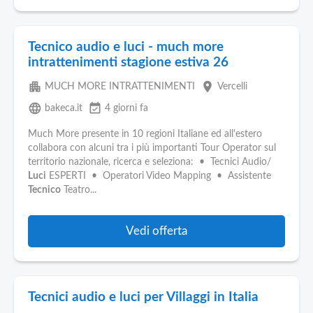
Tecnico audio e luci - much more
intrattenimenti stagione estiva 26
apartment
place
MUCH MORE INTRATTENIMENTI
Vercelli
language
event_available
bakeca.it
4 giorni fa
Much More presente in 10 regioni Italiane ed all'estero
collabora con alcuni tra i più importanti Tour Operator sul
territorio nazionale, ricerca e seleziona: • Tecnici Audio/
Luci
ESPERTI • Operatori Video Mapping • Assistente
Tecnico
Teatro...
Vedi offerta
Tecnici audio e luci per Villaggi in Italia