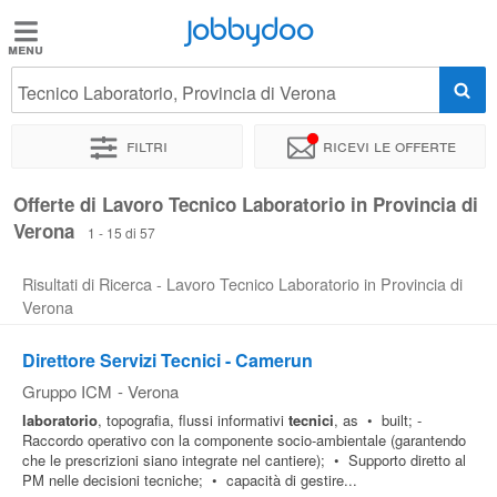
Jobbydoo
Jobbydoo
Tecnico Laboratorio, Provincia di Verona
Offerte
di
Filtri
Ricevi le offerte
lavoro
Offerte di Lavoro Tecnico Laboratorio in Provincia di
Verona
Stipendi
1 - 15 di 57
Risultati di Ricerca - Lavoro Tecnico Laboratorio in Provincia di
Elenco
Verona
professioni
Direttore Servizi Tecnici - Camerun
Gruppo ICM
-
Verona
Blog
laboratorio
, topografia, flussi informativi
tecnici
, as • built; -
Raccordo operativo con la componente socio-ambientale (garantendo
che le prescrizioni siano integrate nel cantiere); • Supporto diretto al
PM nelle decisioni tecniche; • capacità di gestire...