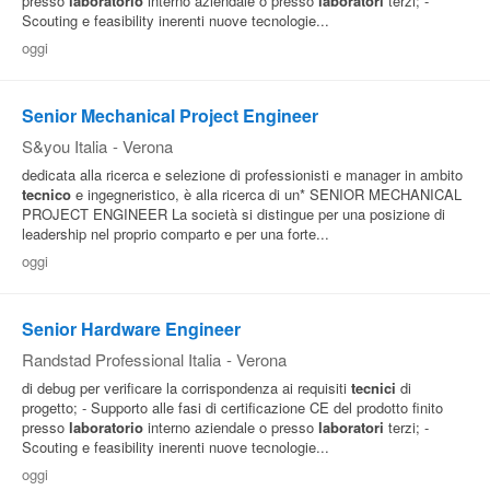
presso
laboratorio
interno aziendale o presso
laboratori
terzi; -
Scouting e feasibility inerenti nuove tecnologie...
oggi
Senior Mechanical Project Engineer
S&you Italia
-
Verona
dedicata alla ricerca e selezione di professionisti e manager in ambito
tecnico
e ingegneristico, è alla ricerca di un* SENIOR MECHANICAL
PROJECT ENGINEER La società si distingue per una posizione di
leadership nel proprio comparto e per una forte...
oggi
Senior Hardware Engineer
Randstad Professional Italia
-
Verona
di debug per verificare la corrispondenza ai requisiti
tecnici
di
progetto; - Supporto alle fasi di certificazione CE del prodotto finito
presso
laboratorio
interno aziendale o presso
laboratori
terzi; -
Scouting e feasibility inerenti nuove tecnologie...
oggi