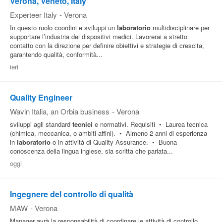
Verona, Veneto, Italy
Experteer Italy
-
Verona
In questo ruolo coordini e sviluppi un
laboratorio
multidisciplinare per
supportare l’industria dei dispositivi medici. Lavorerai a stretto
contatto con la direzione per definire obiettivi e strategie di crescita,
garantendo qualità, conformità...
ieri
Quality Engineer
Wavin Italia, an Orbia business
-
Verona
sviluppi agli standard
tecnici
e normativi. Requisiti • Laurea tecnica
(chimica, meccanica, o ambiti affini). • Almeno 2 anni di esperienza
in
laboratorio
o in attività di Quality Assurance. • Buona
conoscenza della lingua inglese, sia scritta che parlata...
oggi
Ingegnere del controllo di qualità
MAW
-
Verona
Manager avrà la responsabilità di coordinare le attività di controllo