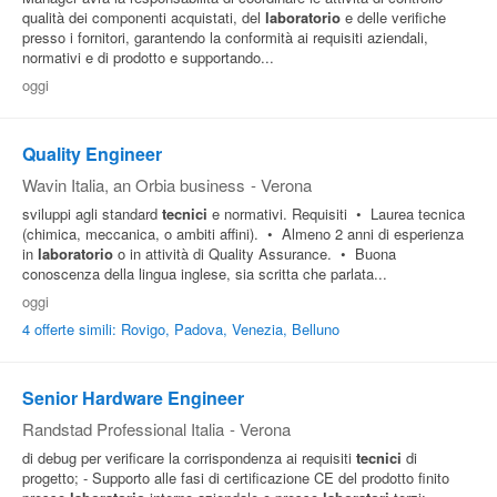
qualità dei componenti acquistati, del
laboratorio
e delle verifiche
presso i fornitori, garantendo la conformità ai requisiti aziendali,
normativi e di prodotto e supportando...
oggi
Quality Engineer
Wavin Italia, an Orbia business
-
Verona
sviluppi agli standard
tecnici
e normativi. Requisiti • Laurea tecnica
(chimica, meccanica, o ambiti affini). • Almeno 2 anni di esperienza
in
laboratorio
o in attività di Quality Assurance. • Buona
conoscenza della lingua inglese, sia scritta che parlata...
oggi
4 offerte simili: Rovigo, Padova, Venezia, Belluno
Senior Hardware Engineer
Randstad Professional Italia
-
Verona
di debug per verificare la corrispondenza ai requisiti
tecnici
di
progetto; - Supporto alle fasi di certificazione CE del prodotto finito