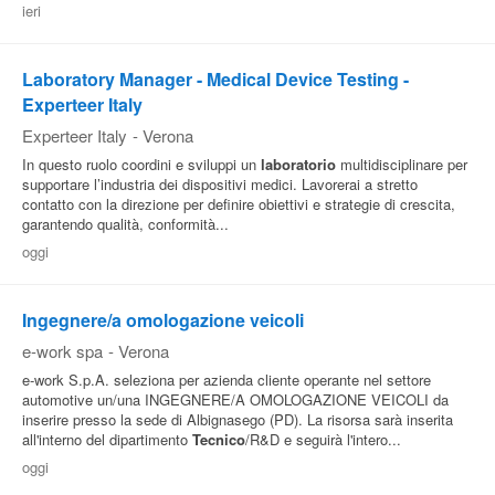
ieri
Pubblica
Offerte
Laboratory Manager - Medical Device Testing -
Experteer Italy
Area
Experteer Italy
-
Verona
Aziende
In questo ruolo coordini e sviluppi un
laboratorio
multidisciplinare per
supportare l’industria dei dispositivi medici. Lavorerai a stretto
contatto con la direzione per definire obiettivi e strategie di crescita,
garantendo qualità, conformità...
oggi
Ingegnere/a omologazione veicoli
e-work spa
-
Verona
e-work S.p.A. seleziona per azienda cliente operante nel settore
automotive un/una INGEGNERE/A OMOLOGAZIONE VEICOLI da
inserire presso la sede di Albignasego (PD). La risorsa sarà inserita
all'interno del dipartimento
Tecnico
/R&D e seguirà l'intero...
oggi