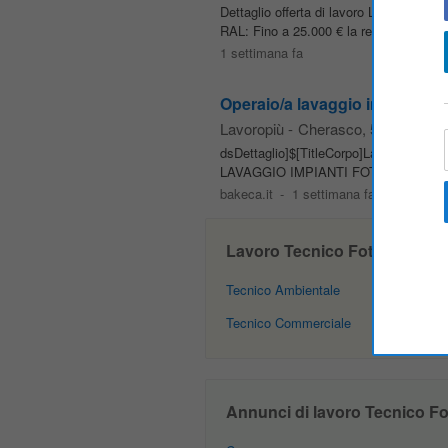
Dettaglio offerta di lavoro Luogo di l
RAL: Fino a 25.000 € la retribuzione verrà
1 settimana fa
Operaio/a lavaggio impianti fot
Lavoropiù
-
Cherasco
, 5 km da Br
dsDettaglio]$[TitleCorpo]Lavoropiù SpA
LAVAGGIO IMPIANTI FOTOVOLTAICI La riso
bakeca.it
-
1 settimana fa
Lavoro Tecnico Fotovoltaico a 
Tecnico Ambientale
Tecnico Commerciale
Annunci di lavoro Tecnico Foto