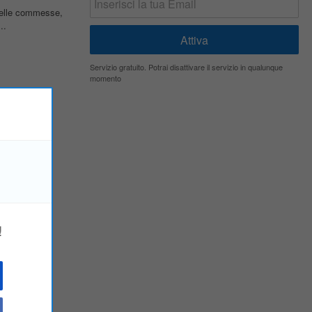
delle commesse,
..
Servizio gratuito. Potrai disattivare il servizio in qualunque
momento
di impianti
..
ione e
elle
!