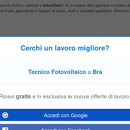
pianti elettrici, speciali e
fotovoltaici
. Si occuperà della gestione completa 
 finale, garantendo il rispetto di tempi, costi e standard qualitativi. Mansioni.
ra
Cerchi un lavoro migliore?
ita nell’ufficio manutenzione e avrà un ruolo operativo centrale nella gestione 
L’attività si svolgerà prevalentemente in campo, con interventi
tecnici
mirati.
Tecnico Fotovoltaico
a
Bra
 da Bra
ADHR Group ricerca per azienda cliente, operante nel settore della progettaz
ali e
fotovoltaici
, un PROJECT MANAGER Mansioni: • Gestione autonoma d
Ricevi
e in esclusiva le nuove offerte di lavoro
gratis
Accedi con Google
ovoltaici