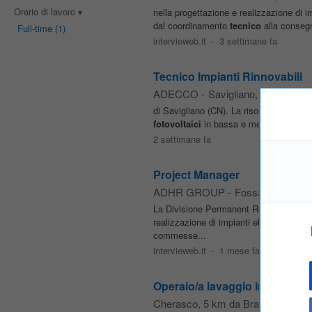
Orario di lavoro
nella progettazione e realizzazione di im
dal coordinamento
tecnico
alla consegna
Full-time
(1)
intervieweb.it
-
3 settimane fa
Tecnico Impianti Rinnovabili
ADECCO
-
Savigliano
, 16 km da B
di Savigliano (CN). La risorsa sarà inser
fotovoltaici
in bassa e media tensione. 
2 settimane fa
Project Manager
ADHR GROUP
-
Fossano
, 19 km
La Divisione Permanent Recruitment di 
realizzazione di impianti elettrici, speci
commesse...
intervieweb.it
-
1 mese fa
Operaio/a lavaggio impianti fot
Cherasco
, 5 km da Bra