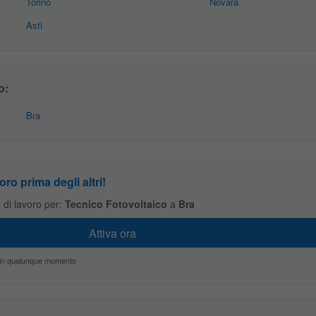
Torino
Novara
Asti
o:
Bra
oro prima degli altri!
te di lavoro per:
Tecnico Fotovoltaico
a
Bra
zio in qualunque momento