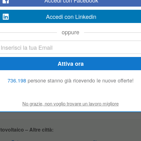
Accedi con Facebook
avoro: CHERASCO (CN) Tipo di contratto: Tempo determinato Orario: Tempo Pie
 quantificata sulla base di criteri oggettivi e neutri sotto il profilo...
Accedi con Linkedin
oppure
ovoltaici
a
, filiale di Alba, ricerca per realt cliente sulla zona di Cherasco OPERAIO
rsa dovr occuparsi della pulizia dei pannelli fotovoltaici, all'occorrenza d
Bra – Offerte simili:
736.198
persone stanno già ricevendo le nuove offerte!
Tecnico
Tecnico Metalmeccanico
Settore Tecnico
Tecnico Autonomo
voltaico – Altre città: