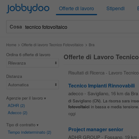
Jobbydoo
Offerte di lavoro
Stipendi
Cosa
Home
Offerte di lavoro Tecnico Fotovoltaico
Bra
Ordina 6 offerte di lavoro
Offerte di Lavoro Tecnico
Rilevanza
Risultati di Ricerca - Lavoro Tecnic
Distanza
Automatica
Tecnico Impianti Rinnovabili
adecco
-
Savigliano
, 16 km da Bra
Agenzie per il lavoro
di Savigliano (CN). La risorsa sara inser
ADHR
(2)
fotovoltaici
in bassa e media tensione. 
Adecco
(2)
oggi
Tipo di contratto
Project manager senior
Tempo indeterminato
(2)
ADHR GROUP
-
Fossano
, 19 km