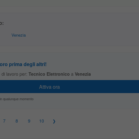
o:
Venezia
oro prima degli altri!
te di lavoro per:
Tecnico Elettronico
a
Venezia
zio in qualunque momento
7
8
9
10