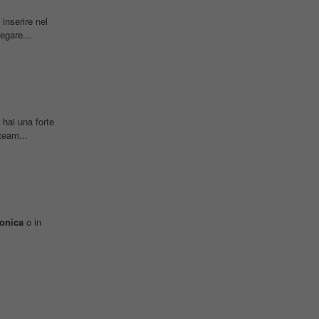
inserire nel
egare...
 hai una forte
team...
ronica
o in