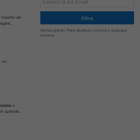
inserire nel
egare...
Servizio gratuito. Potrai disattivare il servizio in qualunque
momento
, un:
.
ronico
o
in aziende...