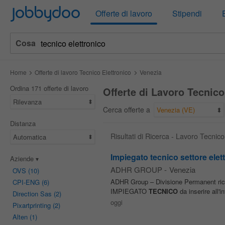
Jobbydoo
Offerte di lavoro
Stipendi
Cosa
Home
Offerte di lavoro Tecnico Elettronico
Venezia
Ordina 171 offerte di lavoro
Offerte di Lavoro Tecnico
Rilevanza
Cerca offerte a
Venezia (VE)
Distanza
Risultati di Ricerca - Lavoro Tecnic
Automatica
Impiegato tecnico settore elet
Aziende
ADHR GROUP
-
Venezia
OVS
(10)
ADHR Group – Divisione Permanent rice
CPI-ENG
(6)
IMPIEGATO
TECNICO
da inserire all'in
Direction Sas
(2)
oggi
Pixartprinting
(2)
Alten
(1)