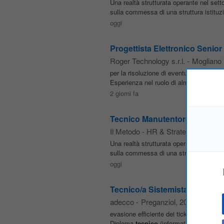
Una realtà strutturata operante nel sett
sulla commessa di una struttura istituzio
oggi
Progettista Elettronico Senior
Roger Technology s.r.l.
-
Mogliano
per la risoluzione di eventuali problema
Esperienza nel ruolo di almeno 5 anni, p
2 giorni fa
Tecnico Manutentore Impianti 
Il Metodo - HR & Strategic Consult
Una realtà strutturata operante nel sett
sulla commessa di una struttura istituzio
oggi
Tecnico/a Sistemista - Preganz
adecco
-
Preganziol
, 20 km da Ven
evasione efficiente dei ticket Eventuale
Diploma
tecnico
(informatica,
elettron