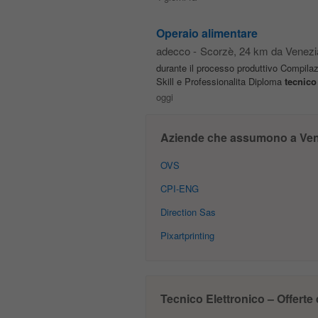
Operaio alimentare
adecco
-
Scorzè
, 24 km da Venezi
durante il processo produttivo Compila
Skill e Professionalita Diploma
tecnico
oggi
Aziende che assumono a Ven
OVS
CPI-ENG
Direction Sas
Pixartprinting
Tecnico Elettronico – Offerte 