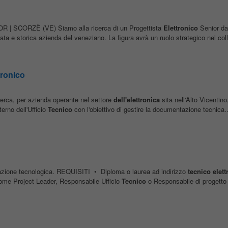
 | SCORZÈ (VE) Siamo alla ricerca di un Progettista
Elettronico
Senior da 
ta e storica azienda del veneziano. La figura avrà un ruolo strategico nel coll
tronico
rca, per azienda operante nel settore
dell'elettronica
sita nell'Alto Vicentino
terno dell'Ufficio
Tecnico
con l'obiettivo di gestire la documentazione tecnica..
ovazione tecnologica. REQUISITI • Diploma o laurea ad indirizzo
tecnico
elett
me Project Leader, Responsabile Ufficio
Tecnico
o Responsabile di progetto 