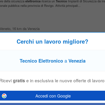
ore della sicurezza
elettronica
ricerca un
Tecnico
Impianti di Sicurezza da ins
nale pubblica nella provincia di Rovigo. Attività principali...
 Veneto
, 16 km da Venezia
tiche post-vendita; Requisiti
tecnici
: Laurea in Ingegneria
Elettronica
o in disc
referibilmente in settori correlati. Buona conoscenza dei principali software...
Cerchi un lavoro migliore?
di Sicurezza
Tecnico Elettronico
a
Venezia
ing
-
Venezia
ore della sicurezza
elettronica
ricerca un
Tecnico
Impianti di Sicurezza da ins
nale pubblica nella provincia di Rovigo. Attività principali...
Ricevi
e in esclusiva le nuove offerte di lavoro
gratis
iol
ezia
Accedi con Google
 supporto nella documentazione tecnica delle attivita svolte Skill e Professiona
ica
, telecomunicazioni) o esperienza equivalente Conoscenza base/intermedia