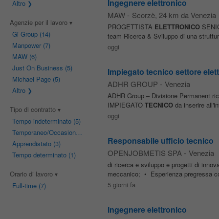
Ingegnere elettronico
Altro
MAW
-
Scorzè
, 24 km da Venezia
Agenzie per il lavoro
PROGETTISTA
ELETTRONICO
SENIOR
Gi Group
(14)
team Ricerca & Sviluppo di una struttura
Manpower
(7)
oggi
MAW
(6)
Just On Business
(5)
Impiegato tecnico settore elet
Michael Page
(5)
ADHR GROUP
-
Venezia
Altro
ADHR Group – Divisione Permanent rice
IMPIEGATO
TECNICO
da inserire all'in
Tipo di contratto
oggi
Tempo indeterminato
(5)
Temporaneo/Occasionale
(4)
Responsabile ufficio tecnico
Apprendistato
(3)
OPENJOBMETIS SPA
-
Venezia
Tempo determinato
(1)
di ricerca e sviluppo e progetti di inn
Orario di lavoro
meccanico; • Esperienza pregressa co
5 giorni fa
Full-time
(7)
Ingegnere elettronico