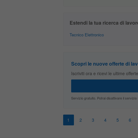
Estendi la tua ricerca di lavor
Tecnico Elettronico
Scopri le nuove offerte di lav
Iscriviti ora e ricevi le ultime offer
Servizio gratuito. Potrai disattivare il servi
1
2
3
4
5
6