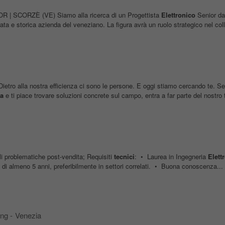
 | SCORZÈ (VE) Siamo alla ricerca di un Progettista
Elettronico
Senior da 
ta e storica azienda del veneziano. La figura avrà un ruolo strategico nel coll
ietro alla nostra efficienza ci sono le persone. E oggi stiamo cercando te. Se
ca
e ti piace trovare soluzioni concrete sul campo, entra a far parte del nostro 
li problematiche post-vendita; Requisiti
tecnici
: • Laurea in Ingegneria
Elett
o di almeno 5 anni, preferibilmente in settori correlati. • Buona conoscenza...
ing
-
Venezia