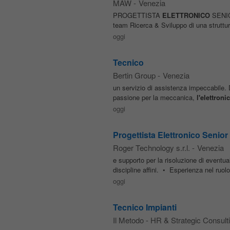
MAW
-
Venezia
PROGETTISTA
ELETTRONICO
SENIOR
team Ricerca & Sviluppo di una struttura
oggi
Tecnico
Bertin Group
-
Venezia
un servizio di assistenza impeccabile. D
passione per la meccanica,
l'elettroni
oggi
Progettista Elettronico Senior
Roger Technology s.r.l.
-
Venezia
e supporto per la risoluzione di eventua
discipline affini. • Esperienza nel ruol
oggi
Tecnico Impianti
Il Metodo - HR & Strategic Consult