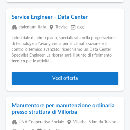
Service Engineer - Data Center
apartment
place
event_available
etalentum Italia
Treviso
oggi
industriale di primo piano, specializzata nella progettazione
di tecnologie all'avanguardia per la climatizzazione e il
controllo termico avanzato, ricerchiamo un Data Center
Specialist Engineer. La risorsa sarà il punto di riferimento
tecnico
per le attività...
Vedi offerta
Manutentore per manutenzione ordinaria
presso struttura di Villorba
apartment
place
UNA Cooperativa Sociale
Villorba
, 5 km da Treviso