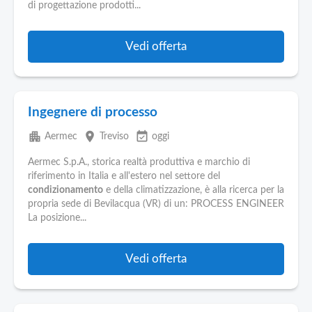
di progettazione prodotti...
Vedi offerta
Ingegnere di processo
apartment
place
event_available
Aermec
Treviso
oggi
Aermec S.p.A., storica realtà produttiva e marchio di
riferimento in Italia e all'estero nel settore del
condizionamento
e della climatizzazione, è alla ricerca per la
propria sede di Bevilacqua (VR) di un: PROCESS ENGINEER
La posizione...
Vedi offerta