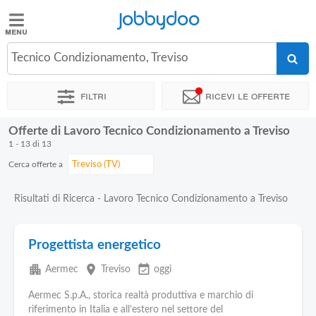
Jobbydoo
Jobbydoo
Tecnico Condizionamento, Treviso
Offerte
di
Filtri
Ricevi le offerte
lavoro
Offerte di Lavoro Tecnico Condizionamento a Treviso
Stipendi
1 - 13 di 13
Cerca offerte a
Elenco
professioni
Risultati di Ricerca - Lavoro Tecnico Condizionamento a Treviso
Blog
Progettista energetico
apartment
place
event_available
Aermec
Treviso
oggi
Aermec S.p.A., storica realtà produttiva e marchio di
riferimento in Italia e all’estero nel settore del