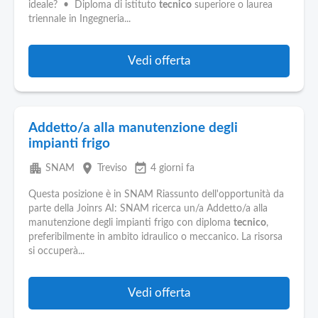
ideale? • Diploma di istituto
tecnico
superiore o laurea
triennale in Ingegneria...
Vedi offerta
Addetto/a alla manutenzione degli
impianti frigo
apartment
place
event_available
SNAM
Treviso
4 giorni fa
Questa posizione è in SNAM Riassunto dell'opportunità da
parte della Joinrs AI: SNAM ricerca un/a Addetto/a alla
manutenzione degli impianti frigo con diploma
tecnico
,
preferibilmente in ambito idraulico o meccanico. La risorsa
si occuperà...
Vedi offerta