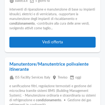
language
event_available
bakeca.it
5 giorni fa
interventi di riparazione e manutenzione di base su impianti
idraulici, elettrici e di verniciatura, -supportare la
manutenzione degli impianti di riscaldamento e
condizionamento
, -contribuire alla cura delle aree verdi,
svolgendo attivit come taglio...
Vedi offerta
Manutentore/Manutentrice polivalente
itinerante
apartment
place
event_available
ISS Facility Services Italy
Treviso
oggi
e sanificazione filtri, regolazione termostati e gestione del
microclima tramite sistemi BMS (Building Management
System); - Manutenzione ordinaria e straordinaria su sistemi
di refrigerazione e
condizionamento
. • Gestione dei gas