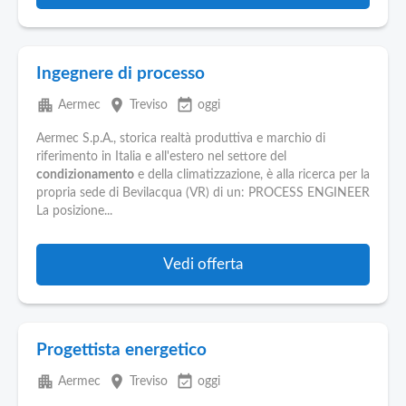
Ingegnere di processo
apartment
place
event_available
Aermec
Treviso
oggi
Aermec S.p.A., storica realtà produttiva e marchio di
riferimento in Italia e all'estero nel settore del
condizionamento
e della climatizzazione, è alla ricerca per la
propria sede di Bevilacqua (VR) di un: PROCESS ENGINEER
La posizione...
Vedi offerta
Progettista energetico
apartment
place
event_available
Aermec
Treviso
oggi