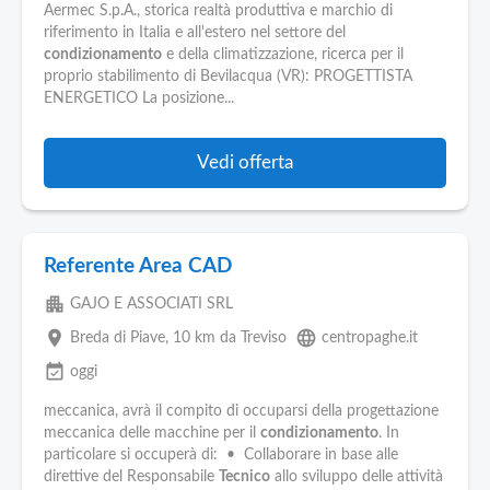
Aermec S.p.A., storica realtà produttiva e marchio di
riferimento in Italia e all'estero nel settore del
condizionamento
e della climatizzazione, ricerca per il
proprio stabilimento di Bevilacqua (VR): PROGETTISTA
ENERGETICO La posizione...
Vedi offerta
Referente Area CAD
apartment
GAJO E ASSOCIATI SRL
place
language
Breda di Piave
, 10 km da Treviso
centropaghe.it
event_available
oggi
meccanica, avrà il compito di occuparsi della progettazione
meccanica delle macchine per il
condizionamento
. In
particolare si occuperà di: • Collaborare in base alle
direttive del Responsabile
Tecnico
allo sviluppo delle attività