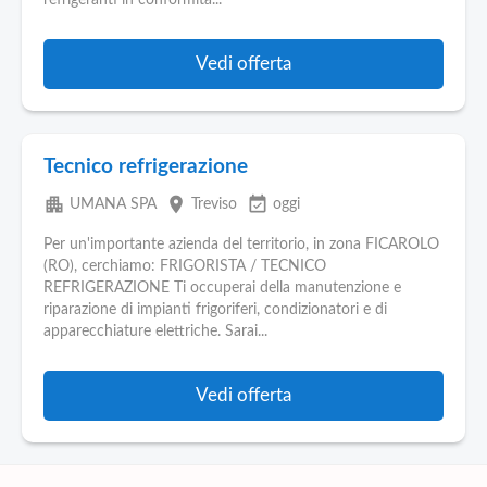
refrigeranti in conformità...
Vedi offerta
Tecnico refrigerazione
apartment
place
event_available
UMANA SPA
Treviso
oggi
Per un'importante azienda del territorio, in zona FICAROLO
(RO), cerchiamo: FRIGORISTA / TECNICO
REFRIGERAZIONE Ti occuperai della manutenzione e
riparazione di impianti frigoriferi, condizionatori e di
apparecchiature elettriche. Sarai...
Vedi offerta