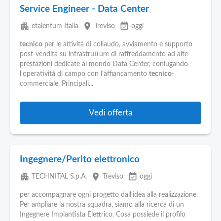
Service Engineer - Data Center
apartment
place
event_available
etalentum Italia
Treviso
oggi
tecnico
per le attività di collaudo, avviamento e supporto
post-vendita su infrastrutture di raffreddamento ad alte
prestazioni dedicate al mondo Data Center, coniugando
l'operatività di campo con l'affiancamento
tecnico
-
commerciale. Principali...
Vedi offerta
Ingegnere/Perito elettronico
apartment
place
event_available
TECHNITAL S.p.A.
Treviso
oggi
per accompagnare ogni progetto dall'idea alla realizzazione.
Per ampliare la nostra squadra, siamo alla ricerca di un
Ingegnere Impiantista Elettrico. Cosa possiede il profilo