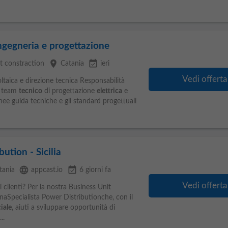
ingegneria e progettazione
place
event_available
t constraction
Catania
ieri
Vedi offerta
ltaica e direzione tecnica Responsabilità
l team
tecnico
di progettazione
elettrica
e
inee guida tecniche e gli standard progettuali
ution - Sicilia
language
event_available
tania
appcast.io
6 giorni fa
Vedi offerta
i clienti? Per la nostra Business Unit
aSpecialista Power Distributionche, con il
iale
, aiuti a sviluppare opportunità di
..