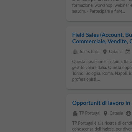
formazione, workshop, webinar ed 
settore. - Partecipare a fiere...
Field Sales (Account, B
Commerciale, Vendite, 
apartment
place
event_available
Joinrs Italia
Catania
Questa posizione è in Joinrs Itali
gestito Joinrs Italia. Questa oppo
Torino, Bologna, Roma, Napoli, Ba
professionisti,...
Opportunit di lavoro in 
apartment
place
language
TP Portugal
Catania
TP Portugal è alla ricerca di can
conoscenza dell'inglese, per diversi