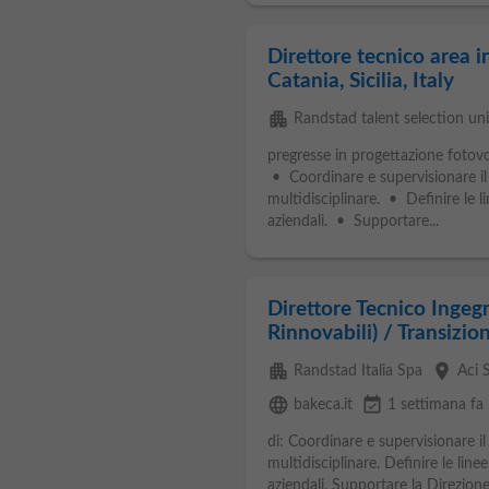
Direttore tecnico area i
Catania, Sicilia, Italy
apartment
Randstad talent selection uni
pregresse in progettazione fotovo
• Coordinare e supervisionare i
multidisciplinare. • Definire le l
aziendali. • Supportare...
Direttore Tecnico Ingegn
Rinnovabili) / Transizi
apartment
place
Randstad Italia Spa
Aci 
language
event_available
bakeca.it
1 settimana fa
di: Coordinare e supervisionare i
multidisciplinare. Definire le line
aziendali. Supportare la Direzion