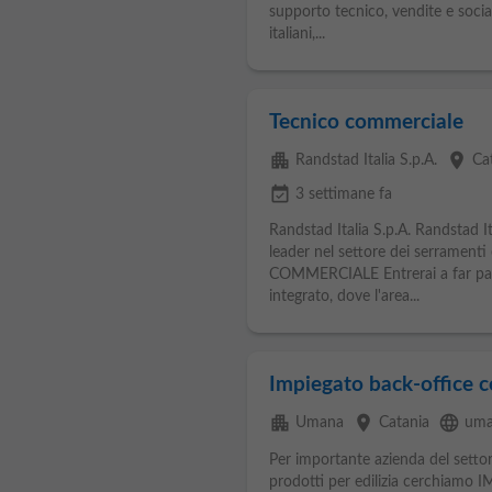
supporto tecnico, vendite e socia
italiani,...
Tecnico commerciale
apartment
place
Randstad Italia S.p.A.
Ca
event_available
3 settimane fa
Randstad Italia S.p.A. Randstad Ita
leader nel settore dei serramenti
COMMERCIALE Entrerai a far par
integrato, dove l'area...
Impiegato back-office 
apartment
place
language
Umana
Catania
uma
Per importante azienda del sett
prodotti per edilizia cerchi