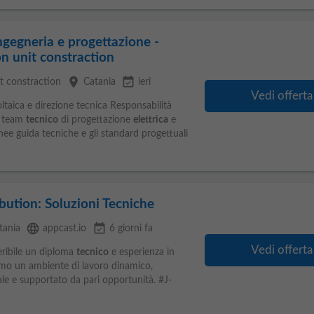
ngegneria e progettazione -
on unit constraction
place
event_available
t constraction
Catania
ieri
Vedi offerta
ltaica e direzione tecnica Responsabilità
l team
tecnico
di progettazione
elettrica
e
inee guida tecniche e gli standard progettuali
bution: Soluzioni Tecniche
language
event_available
tania
appcast.io
6 giorni fa
Vedi offerta
feribile un diploma
tecnico
e esperienza in
amo un ambiente di lavoro dinamico,
ale e supportato da pari opportunità. #J-