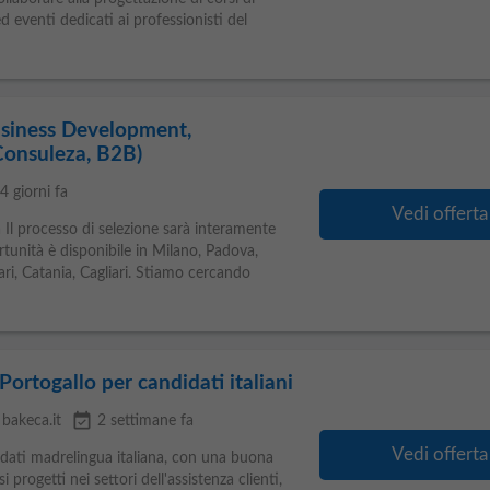
eventi dedicati ai professionisti del
usiness Development,
Consuleza, B2B)
4 giorni fa
Vedi offerta
a Il processo di selezione sarà interamente
rtunità è disponibile in Milano, Padova,
ri, Catania, Cagliari. Stiamo cercando
Portogallo per candidati italiani
event_available
bakeca.it
2 settimane fa
Vedi offerta
didati madrelingua italiana, con una buona
 progetti nei settori dell'assistenza clienti,