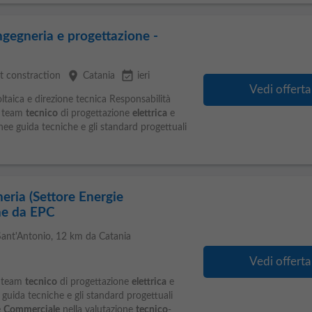
ngegneria e progettazione -
place
event_available
t constraction
Catania
ieri
Vedi offerta
ltaica e direzione tecnica Responsabilità
l team
tecnico
di progettazione
elettrica
e
inee guida tecniche e gli standard progettuali
eria (Settore Energie
one da EPC
Sant'Antonio
, 12 km da Catania
Vedi offerta
l team
tecnico
di progettazione
elettrica
e
e guida tecniche e gli standard progettuali
e
Commerciale
nella valutazione
tecnico
-