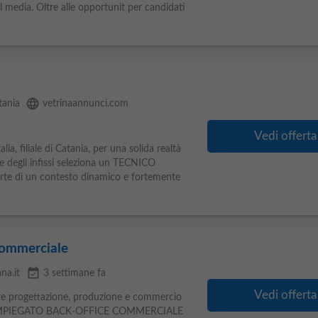
l media. Oltre alle opportunit per candidati
language
tania
vetrinaannunci.com
Vedi offerta
lia, filiale di Catania, per una solida realtà
 e degli infissi seleziona un TECNICO
te di un contesto dinamico e fortemente
commerciale
event_available
na.it
3 settimane fa
Vedi offerta
ore progettazione, produzione e commercio
amo IMPIEGATO BACK-OFFICE COMMERCIALE