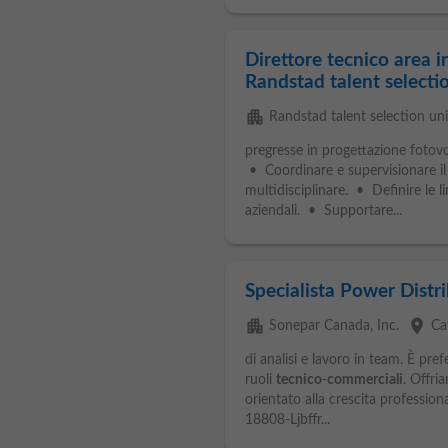
Direttore tecnico area i
Randstad talent selecti
apartment
Randstad talent selection uni
pregresse in progettazione fotovo
• Coordinare e supervisionare i
multidisciplinare. • Definire le l
aziendali. • Supportare...
Specialista Power Distri
apartment
place
Sonepar Canada, Inc.
Ca
di analisi e lavoro in team. È pre
ruoli
tecnico
-
commerciali
. Offri
orientato alla crescita profession
18808-Ljbffr...