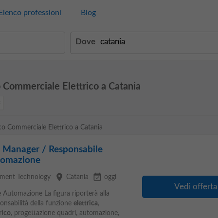
Elenco professioni
Blog
Dove
o Commerciale Elettrico a Catania
ico Commerciale Elettrico a Catania
n Manager / Responsabile
utomazione
place
event_available
ment Technology
Catania
oggi
Vedi offerta
 Automazione La figura riporterà alla
ponsabilità della funzione
elettrica
,
rico
, progettazione quadri, automazione,