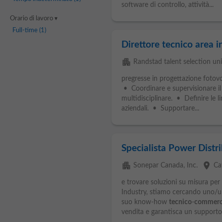
software di controllo, attività...
Orario di lavoro
Full-time
(1)
Direttore tecnico area 
apartment
Randstad talent selection uni
pregresse in progettazione fotovo
• Coordinare e supervisionare i
multidisciplinare. • Definire le l
aziendali. • Supportare...
Specialista Power Distrib
apartment
place
Sonepar Canada, Inc.
Ca
e trovare soluzioni su misura per 
Industry, stiamo cercando uno/un
suo know-how
tecnico
-
commerc
vendita e garantisca un supporto.