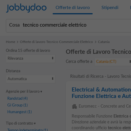
Jobbydoo
Offerte di lavoro
Stipendi
Cosa
Home
Offerte di lavoro Tecnico Commerciale Elettrico
Catania
Ordina 15 offerte di lavoro
Offerte di Lavoro Tecnic
Rilevanza
Cerca offerte a
Catania (CT)
Distanza
Risultati di Ricerca - Lavoro Tecn
Automatica
Electrical & Automatio
Agenzie per il lavoro
Funzione Elettrica e A
Randstad
(4)
Gi Group
(1)
apartment
Euromecc - Concrete and Ce
Humangest
(1)
Responsabile Funzione
Elettrica
e
Direzione aziendale e avrà la res
Tipo di contratto
coordinando ufficio
tecnico
elett
Tempo indeterminato
(1)