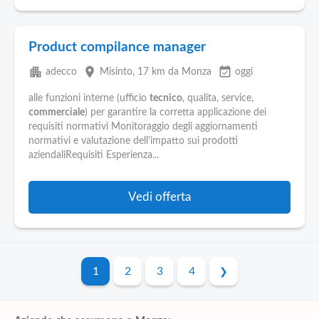
Product compilance manager
apartment
place
event_available
adecco
Misinto
, 17 km da Monza
oggi
alle funzioni interne (ufficio
tecnico
, qualita, service,
commerciale
) per garantire la corretta applicazione dei
requisiti normativi Monitoraggio degli aggiornamenti
normativi e valutazione dell'impatto sui prodotti
aziendaliRequisiti Esperienza...
Vedi offerta
1
2
3
4