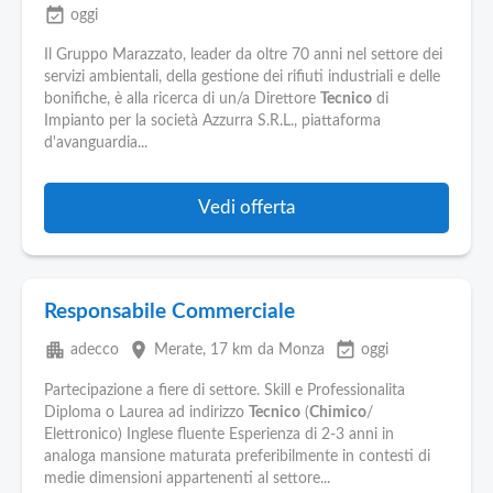
event_available
oggi
Il Gruppo Marazzato, leader da oltre 70 anni nel settore dei
servizi ambientali, della gestione dei rifiuti industriali e delle
bonifiche, è alla ricerca di un/a Direttore
Tecnico
di
Impianto per la società Azzurra S.R.L., piattaforma
d'avanguardia...
Vedi offerta
Responsabile Commerciale
apartment
place
event_available
adecco
Merate
, 17 km da Monza
oggi
Partecipazione a fiere di settore. Skill e Professionalita
Diploma o Laurea ad indirizzo
Tecnico
(
Chimico
/
Elettronico) Inglese fluente Esperienza di 2-3 anni in
analoga mansione maturata preferibilmente in contesti di
medie dimensioni appartenenti al settore...