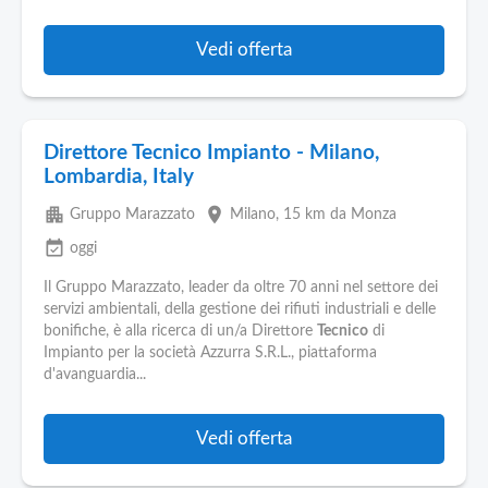
Vedi offerta
Direttore Tecnico Impianto - Milano,
Lombardia, Italy
apartment
place
Gruppo Marazzato
Milano
, 15 km da Monza
event_available
oggi
Il Gruppo Marazzato, leader da oltre 70 anni nel settore dei
servizi ambientali, della gestione dei rifiuti industriali e delle
bonifiche, è alla ricerca di un/a Direttore
Tecnico
di
Impianto per la società Azzurra S.R.L., piattaforma
d'avanguardia...
Vedi offerta