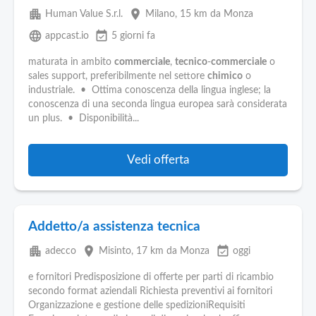
apartment
place
Human Value S.r.l.
Milano
, 15 km da Monza
language
event_available
appcast.io
5 giorni fa
maturata in ambito
commerciale
,
tecnico
-
commerciale
o
sales support, preferibilmente nel settore
chimico
o
industriale. • Ottima conoscenza della lingua inglese; la
conoscenza di una seconda lingua europea sarà considerata
un plus. • Disponibilità...
Vedi offerta
Addetto/a assistenza tecnica
apartment
place
event_available
adecco
Misinto
, 17 km da Monza
oggi
e fornitori Predisposizione di offerte per parti di ricambio
secondo format aziendali Richiesta preventivi ai fornitori
Organizzazione e gestione delle spedizioniRequisiti