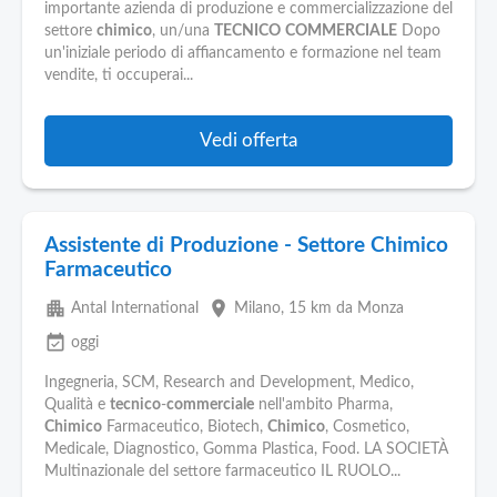
Pubblica
importante azienda di produzione e commercializzazione del
Offerte
settore
chimico
, un/una
TECNICO
COMMERCIALE
Dopo
un'iniziale periodo di affiancamento e formazione nel team
vendite, ti occuperai...
Area
Aziende
Vedi offerta
Assistente di Produzione - Settore Chimico
Farmaceutico
apartment
place
Antal International
Milano
, 15 km da Monza
event_available
oggi
Ingegneria, SCM, Research and Development, Medico,
Qualità e
tecnico
-
commerciale
nell'ambito Pharma,
Chimico
Farmaceutico, Biotech,
Chimico
, Cosmetico,
Medicale, Diagnostico, Gomma Plastica, Food. LA SOCIETÀ
Multinazionale del settore farmaceutico IL RUOLO...