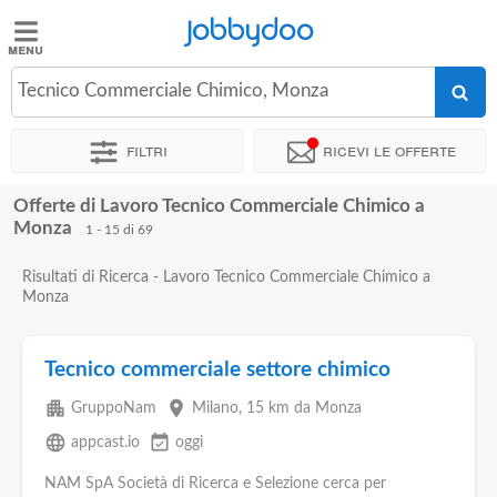
Jobbydoo
Jobbydoo
Tecnico Commerciale Chimico, Monza
Offerte
di
Filtri
Ricevi le offerte
lavoro
Offerte di Lavoro Tecnico Commerciale Chimico a
Stipendi
Monza
1 - 15 di 69
Risultati di Ricerca - Lavoro Tecnico Commerciale Chimico a
Elenco
Monza
professioni
Tecnico commerciale settore chimico
Blog
apartment
place
GruppoNam
Milano
, 15 km da Monza
language
event_available
appcast.io
oggi
NAM SpA Società di Ricerca e Selezione cerca per