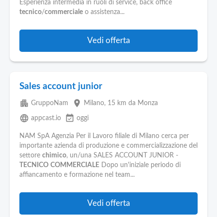
Esperienza intermedia in ruoli di service, back office
tecnico
/
commerciale
o assistenza...
Vedi offerta
Sales account junior
apartment
place
GruppoNam
Milano
, 15 km da Monza
language
event_available
appcast.io
oggi
NAM SpA Agenzia Per il Lavoro filiale di Milano cerca per
importante azienda di produzione e commercializzazione del
settore
chimico
, un/una SALES ACCOUNT JUNIOR -
TECNICO
COMMERCIALE
Dopo un'iniziale periodo di
affiancamento e formazione nel team...
Vedi offerta