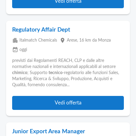
Vedi offerta
Regulatory Affair Dept
apartment
place
Italmatch Chemicals
Arese
, 16 km da Monza
event_available
oggi
previsti dai Regolamenti REACH, CLP e dalle altre
normative nazionali e internazionali applicabili al settore
chimico
; Supporto
tecnico
-regolatorio alle funzioni Sales,
Marketing, Ricerca & Sviluppo, Produzione, Acquisti e
Qualità, fornendo consulenza...
Vedi offerta
Junior Export Area Manager