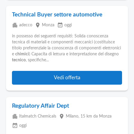
Technical Buyer settore automotive
apartment
place
event_available
adecco
Monza
oggi
in possesso dei seguenti requisiti: Solida conoscenza
tecnica di materiali e componenti meccanici (costituisce
titolo preferenziale la conoscenza di componenti elettronici
e
chimici
) Capacita di lettura e interpretazione del disegno
tecnico
, specifiche...
Vedi offerta
Regulatory Affair Dept
apartment
place
Italmatch Chemicals
Milano
, 15 km da Monza
event_available
oggi