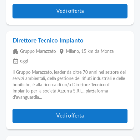
Vedi offerta
Direttore Tecnico Impianto
apartment
place
Gruppo Marazzato
Milano
, 15 km da Monza
event_available
oggi
Il Gruppo Marazzato, leader da oltre 70 anni nel settore dei
servizi ambientali, della gestione dei rifiuti industriali e delle
bonifiche, è alla ricerca di un/a Direttore
Tecnico
di
Impianto per la società Azzurra S.R.L., piattaforma
d'avanguardia...
Vedi offerta