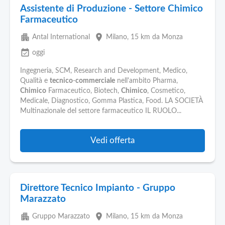
Assistente di Produzione - Settore Chimico
Farmaceutico
apartment
place
Antal International
Milano
, 15 km da Monza
event_available
oggi
Ingegneria, SCM, Research and Development, Medico,
Qualità e
tecnico
-
commerciale
nell'ambito Pharma,
Chimico
Farmaceutico, Biotech,
Chimico
, Cosmetico,
Medicale, Diagnostico, Gomma Plastica, Food. LA SOCIETÀ
Multinazionale del settore farmaceutico IL RUOLO...
Vedi offerta
Direttore Tecnico Impianto - Gruppo
Marazzato
apartment
place
Gruppo Marazzato
Milano
, 15 km da Monza