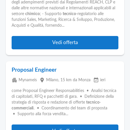
degli adempimenti previsti dai Regolamenti REACH, CLP e
dalle altre normative nazionali e internazionali applicabili al
settore
chimico
; - Supporto
tecnico
-regolatorio alle
funzioni Sales, Marketing, Ricerca & Sviluppo, Produzione,
Acquisti e Qualità, fornendo...
Vedi offerta
Proposal Engineer
apartment
place
event_available
Mynameis
Milano
, 15 km da Monza
ieri
come Proposal Engineer Responsabilities • Analisi tecnica
di capitolati, RFQ e pacchetti di gara. • Definizione della
strategia di risposta e redazione di offerte
tecnico
-
commerciali
. • Coordinamento del team di proposta
• Supporto alla forza vendita...