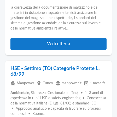
la correttezza della documentazione di magazzino e dei
materiali in dotazione a squadre e terzisti assicurare la
gestione del magazzino nel rispetto degli standard del
sistema di gestione aziendale, della sicurezza sul lavoro e
delle normative
ambientali
relative...
Vedi offerta
HSE - Settimo (TO) Categorie Protette L.
68/99
apartment
place
language
event_available
Manpower
Cuneo
manpower.it
1 mese fa
Ambientale
, Sicurezza, Gestionale o affine) • 1–3 anni di
esperienza in ruoli HSE o safety engineering • Conoscenza
della normativa italiana (D.Lgs. 81/08) e standard ISO
• Approccio analitico e capacità di lavorare su processi
complessi • Buone...