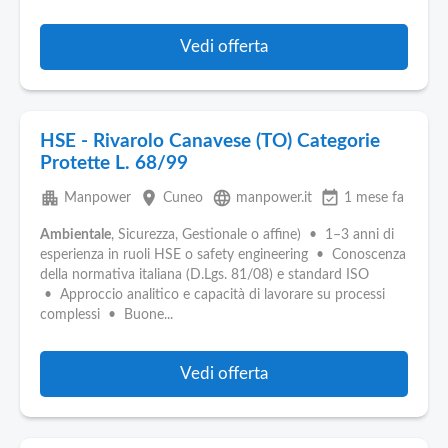
Vedi offerta
HSE - Rivarolo Canavese (TO) Categorie
Protette L. 68/99
apartment
place
language
event_available
Manpower
Cuneo
manpower.it
1 mese fa
Ambientale
, Sicurezza, Gestionale o affine) • 1–3 anni di
esperienza in ruoli HSE o safety engineering • Conoscenza
della normativa italiana (D.Lgs. 81/08) e standard ISO
• Approccio analitico e capacità di lavorare su processi
complessi • Buone...
Vedi offerta