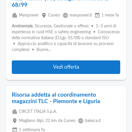
68/99
apartment
place
language
event_available
Manpower
Cuneo
manpower.it
1 mese fa
Ambientale
, Sicurezza, Gestionale o affine) • 1–3 anni di
esperienza in ruoli HSE o safety engineering • Conoscenza
della normativa italiana (D.Lgs. 81/08) e standard ISO
• Approccio analitico e capacità di lavorare su processi
complessi • Buone...
Vedi offerta
Risorsa addetta al coordinamento
magazzini TLC - Piemonte e Liguria
apartment
CIRCET ITALIA S.p.A.
place
language
Magliano Alpi
, 22 km da Cuneo
bakeca.it
event_available
1 settimana fa