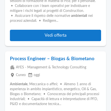
sessioni di formazione in materia di HSE per il personale.
• Collaborare con i team operativi per individuare e
mitigare i rischi legati ai progetti di Construction.
• Assicurare il rispetto delle normative
ambientali
nei
processi aziendali. • Redigere...
Vedi offerta
Process Engineer – Biogas & Biometano
apartment
AYES - Management & Technology Consulting
place
event_available
Cuneo
oggi
Ambientale
, Meccanica o affini; • Almeno 1 anno di
esperienza in ambito impiantistico, energetico, Oil & Gas,
Biogas o Biometano; • Conoscenza dei principali processi
industriali; • Capacità di lettura e interpretazione di PFD,
P&ID e documentazione tecnica...