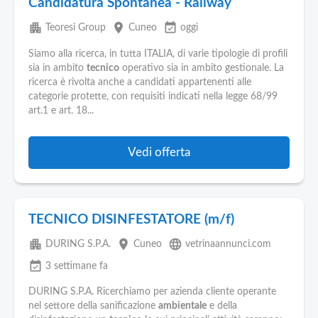
Candidatura Spontanea - Railway
apartment
place
event_available
Teoresi Group
Cuneo
oggi
Siamo alla ricerca, in tutta ITALIA, di varie tipologie di profili
sia in ambito
tecnico
operativo sia in ambito gestionale. La
ricerca è rivolta anche a candidati appartenenti alle
categorie protette, con requisiti indicati nella legge 68/99
art.1 e art. 18...
Vedi offerta
TECNICO DISINFESTATORE (m/f)
apartment
place
language
DURING S.P.A.
Cuneo
vetrinaannunci.com
event_available
3 settimane fa
DURING S.P.A. Ricerchiamo per azienda cliente operante
nel settore della sanificazione
ambientale
e della