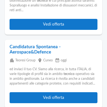
disinfestazione un
tecnico
le cui principali attività saranno:
Sopralluogo e analisi Installazione di dissuasori meccanici, di
reti anti...
Vedi offerta
Candidatura Spontanea -
Aerospace&Defence
apartment
place
event_available
Teoresi Group
Cuneo
oggi
ed inviaci il tuo CV. Siamo alla ricerca, in tutta ITALIA, di
varie tipologie di profili sia in ambito
tecnico
operativo sia
in ambito gestionale. La ricerca è rivolta anche a candidati
appartenenti alle categorie protette, con requisiti indicati...
Vedi offerta