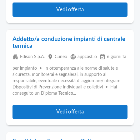
Vedi offerta
Addetto/a conduzione impianti di centrale
termica
apartment
place
language
event_available
Edison S.p.A.
Cuneo
appcast.io
6 giorni fa
per impianto • In ottemperanza alle norme di salute e
sicurezza, monitorerai e segnalerai, in supporto al
responsabile, eventuale necessità di aggiornare/integrare
Dispositivi di Prevenzione Individuali e collettivi • Hai
conseguito un Diploma
Tecnico
...
Vedi offerta