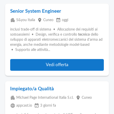
Senior System Engineer
apartment
place
event_available
S&you Italia
Cuneo
oggi
inclusi trade-off di sistema • Allocazione dei requisiti ai
sottoassiemi • Design, verifica e controllo
tecnico
dello
sviluppo di apparati elettromeccanici del sistema d'arma ad
energia, anche mediante metodologie model-based
• Supporto alle attività...
Vedi offerta
Impiegato/a Qualità
apartment
place
Michael Page International Italia S.r.l.
Cuneo
language
event_available
appcast.io
3 giorni fa