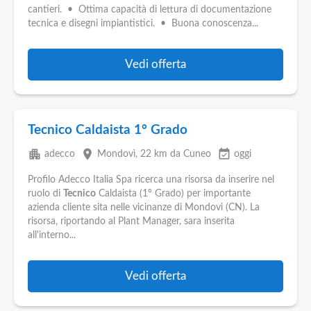
Pubblica
cantieri. • Ottima capacità di lettura di documentazione
Offerte
tecnica e disegni impiantistici. • Buona conoscenza...
Area
Vedi offerta
Aziende
Tecnico Caldaista 1° Grado
apartment
place
event_available
adecco
Mondovì
, 22 km da Cuneo
oggi
Profilo Adecco Italia Spa ricerca una risorsa da inserire nel
ruolo di
Tecnico
Caldaista (1° Grado) per importante
azienda cliente sita nelle vicinanze di Mondovi (CN). La
risorsa, riportando al Plant Manager, sara inserita
all'interno...
Vedi offerta