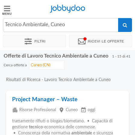
Jobbydoo
Jobbydoo
Tecnico Ambientale, Cuneo
Offerte
di
Filtri
Ricevi le offerte
lavoro
Offerte di Lavoro Tecnico Ambientale a Cuneo
1 - 15 di 41
Stipendi
Cerca offerte a
Elenco
Risultati di Ricerca - Lavoro Tecnico Ambientale a Cuneo
professioni
Project Manager – Waste
Blog
apartment
place
event_available
Risorse Professional
Cuneo
oggi
trattamento rifiuti o biogas/biometano. • Capacità di
gestione
tecnico
-economica delle commesse.
• Conoscenza della normativa
ambientale
e sicurezza