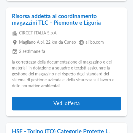
Risorsa addetta al coordinamento
magazzini TLC - Piemonte e Liguria
apartment
CIRCET ITALIA S.p.A.
place
language
Magliano Alpi
, 22 km da Cuneo
allibo.com
event_available
2 settimane fa
la correttezza della documentazione di magazzino e dei
materiali in dotazione a squadre e terzisti assicurare la
gestione del magazzino nel rispetto degli standard del
sistema di gestione aziendale, della sicurezza sul lavoro e
delle normative
ambientali
...
Vedi offerta
HSE - Torino (TO) Categorie Protette L.