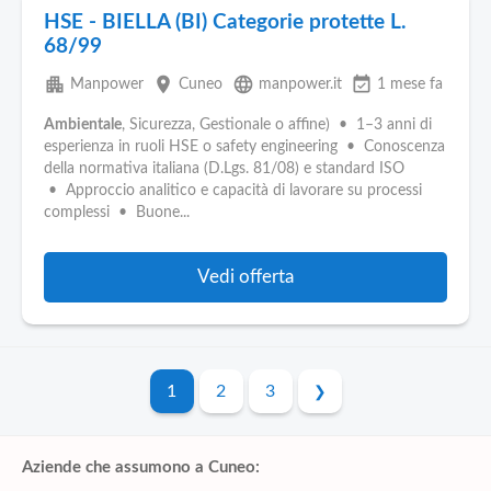
HSE - BIELLA (BI) Categorie protette L.
68/99
apartment
place
language
event_available
Manpower
Cuneo
manpower.it
1 mese fa
Ambientale
, Sicurezza, Gestionale o affine) • 1–3 anni di
esperienza in ruoli HSE o safety engineering • Conoscenza
della normativa italiana (D.Lgs. 81/08) e standard ISO
• Approccio analitico e capacità di lavorare su processi
complessi • Buone...
Vedi offerta
1
2
3
Aziende che assumono a Cuneo: