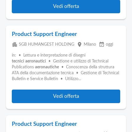
Vedi offerta
Product Support Engineer
apartment
place
event_available
SGB HUMANGEST HOLDING
Milano
oggi
in: • Lettura e interpretazione di disegni
tecnici
aeronautici
• Gestione e utilizzo di Technical
Publications
aeronautiche
• Conoscenza della struttura
ATA della documentazione tecnica • Gestione di Technical
Bulletin e Service Bulletin • Utilizzo...
Vedi offerta
Product Support Engineer