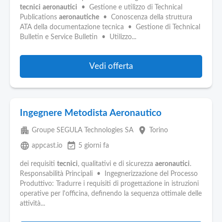
tecnici
aeronautici
• Gestione e utilizzo di Technical
Publications
aeronautiche
• Conoscenza della struttura
ATA della documentazione tecnica • Gestione di Technical
Bulletin e Service Bulletin • Utilizzo...
Vedi offerta
Ingegnere Metodista Aeronautico
apartment
place
Groupe SEGULA Technologies SA
Torino
language
event_available
appcast.io
5 giorni fa
dei requisiti
tecnici
, qualitativi e di sicurezza
aeronautici
.
Responsabilità Principali • Ingegnerizzazione del Processo
Produttivo: Tradurre i requisiti di progettazione in istruzioni
operative per l'officina, definendo la sequenza ottimale delle
attività...