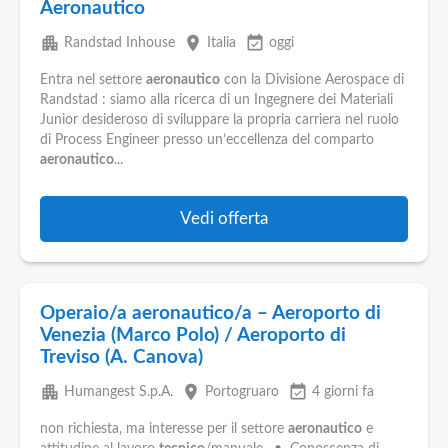
Aeronautico
apartment
place
event_available
Randstad Inhouse
Italia
oggi
Entra nel settore
aeronautico
con la Divisione Aerospace di
Randstad : siamo alla ricerca di un Ingegnere dei Materiali
Junior desideroso di sviluppare la propria carriera nel ruolo
di Process Engineer presso un’eccellenza del comparto
aeronautico
...
Vedi offerta
Operaio/a aeronautico/a – Aeroporto di
Venezia (Marco Polo) / Aeroporto di
Treviso (A. Canova)
apartment
place
event_available
Humangest S.p.A.
Portogruaro
4 giorni fa
non richiesta, ma interesse per il settore
aeronautico
e