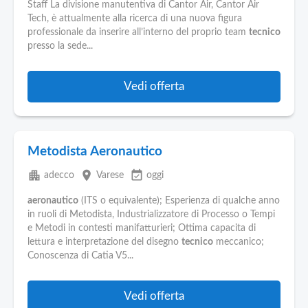
Pubblica
Staff La divisione manutentiva di Cantor Air, Cantor Air
Offerte
Tech, è attualmente alla ricerca di una nuova figura
professionale da inserire all’interno del proprio team
tecnico
presso la sede...
Area
Aziende
Vedi offerta
Metodista Aeronautico
apartment
place
event_available
adecco
Varese
oggi
aeronautico
(ITS o equivalente); Esperienza di qualche anno
in ruoli di Metodista, Industrializzatore di Processo o Tempi
e Metodi in contesti manifatturieri; Ottima capacita di
lettura e interpretazione del disegno
tecnico
meccanico;
Conoscenza di Catia V5...
Vedi offerta