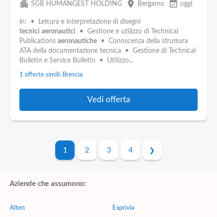
apartment
place
event_available
SGB HUMANGEST HOLDING
Bergamo
oggi
in: • Lettura e interpretazione di disegni
tecnici
aeronautici
• Gestione e utilizzo di Technical
Publications
aeronautiche
• Conoscenza della struttura
ATA della documentazione tecnica • Gestione di Technical
Bulletin e Service Bulletin • Utilizzo...
1 offerte simili: Brescia
Vedi offerta
1
2
3
4
Aziende che assumono:
Alten
Exprivia