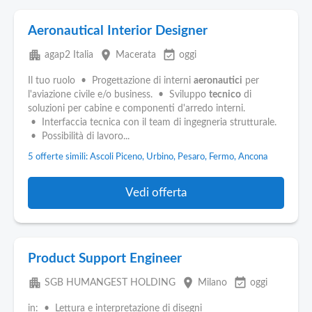
Aeronautical Interior Designer
apartment
place
event_available
agap2 Italia
Macerata
oggi
Il tuo ruolo • Progettazione di interni
aeronautici
per
l'aviazione civile e/o business. • Sviluppo
tecnico
di
soluzioni per cabine e componenti d'arredo interni.
• Interfaccia tecnica con il team di ingegneria strutturale.
• Possibilità di lavoro...
5 offerte simili: Ascoli Piceno, Urbino, Pesaro, Fermo, Ancona
Vedi offerta
Product Support Engineer
apartment
place
event_available
SGB HUMANGEST HOLDING
Milano
oggi
in: • Lettura e interpretazione di disegni