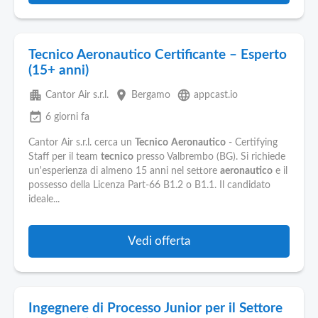
Tecnico Aeronautico Certificante – Esperto
(15+ anni)
apartment
place
language
Cantor Air s.r.l.
Bergamo
appcast.io
event_available
6 giorni fa
Cantor Air s.r.l. cerca un
Tecnico
Aeronautico
- Certifying
Staff per il team
tecnico
presso Valbrembo (BG). Si richiede
un'esperienza di almeno 15 anni nel settore
aeronautico
e il
possesso della Licenza Part-66 B1.2 o B1.1. Il candidato
ideale...
Vedi offerta
Ingegnere di Processo Junior per il Settore