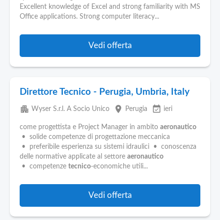
Excellent knowledge of Excel and strong familiarity with MS
Office applications. Strong computer literacy...
Vedi offerta
Direttore Tecnico - Perugia, Umbria, Italy
apartment
place
event_available
Wyser S.r.l. A Socio Unico
Perugia
ieri
come progettista e Project Manager in ambito
aeronautico
• solide competenze di progettazione meccanica
• preferibile esperienza su sistemi idraulici • conoscenza
delle normative applicate al settore
aeronautico
• competenze
tecnico
-economiche utili...
Vedi offerta