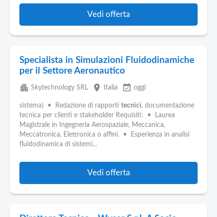
Vedi offerta
Specialista in Simulazioni Fluidodinamiche
per il Settore Aeronautico
apartment
place
event_available
Skytechnology SRL
Italia
oggi
sistema) • Redazione di rapporti
tecnici
, documentazione
tecnica per clienti e stakeholder Requisiti: • Laurea
Magistrale in Ingegneria Aerospaziale, Meccanica,
Meccatronica, Elettronica o affini. • Esperienza in analisi
fluidodinamica di sistemi...
Vedi offerta