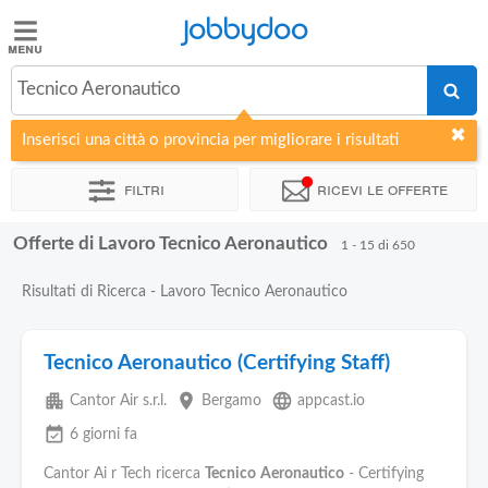
Jobbydoo
Jobbydoo
Tecnico Aeronautico
Offerte
di
Inserisci una città o provincia per migliorare i risultati
lavoro
Filtri
Ricevi le offerte
Stipendi
Offerte di Lavoro Tecnico Aeronautico
1 - 15 di 650
Elenco
Risultati di Ricerca - Lavoro Tecnico Aeronautico
professioni
Tecnico Aeronautico (Certifying Staff)
Blog
apartment
place
language
Cantor Air s.r.l.
Bergamo
appcast.io
event_available
6 giorni fa
Cantor Ai r Tech ricerca
Tecnico
Aeronautico
- Certifying