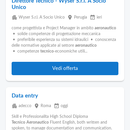
Direttore Tecnico - Wyser S.r.l. A Socio
Unico
apartment
place
event_available
Wyser S.r.l. A Socio Unico
Perugia
ieri
come progettista e Project Manager in ambito
aeronautico
• solide competenze di progettazione meccanica
• preferibile esperienza su sistemi idraulici • conoscenza
delle normative applicate al settore
aeronautico
• competenze
tecnico
-economiche utili...
Vedi offerta
Data entry
apartment
place
event_available
adecco
Roma
oggi
Skill e Professionalita High School Diploma
Tecnico
Aeronautico
Fluent English, both written and
spoken, to manage documentation and communication.