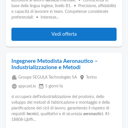
attitudine al lavoro
tecnico
/manuale. • Conoscenza di
base della lingua inglese, livello B1. • Precisione, affidabilità
e capacità di lavorare in team. Competenze considerate
preferenziali: • Interesse...
Vedi offerta
Ingegnere Metodista Aeronautico –
Industrializzazione e Metodi
apartment
place
Groupe SEGULA Technologies SA
Torino
language
event_available
appcast.io
5 giorni fa
si occuperà dell'industrializzazione del prodotto, dello
sviluppo dei metodi di fabbricazione e montaggio e della
pianificazione dei cicli di lavoro, garantendo il rispetto di
requisiti
tecnici
, qualitativi e di sicurezza
aeronautici
. #J-
18808-Ljbffr...