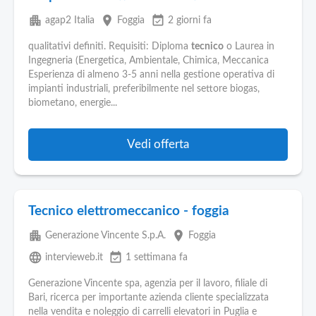
apartment
place
event_available
agap2 Italia
Foggia
2 giorni fa
qualitativi definiti. Requisiti: Diploma
tecnico
o Laurea in
Ingegneria (Energetica, Ambientale, Chimica, Meccanica
Esperienza di almeno 3-5 anni nella gestione operativa di
impianti industriali, preferibilmente nel settore biogas,
biometano, energie...
Vedi offerta
Tecnico elettromeccanico - foggia
apartment
place
Generazione Vincente S.p.A.
Foggia
language
event_available
intervieweb.it
1 settimana fa
Generazione Vincente spa, agenzia per il lavoro, filiale di
Bari, ricerca per importante azienda cliente specializzata
nella vendita e noleggio di carrelli elevatori in Puglia e