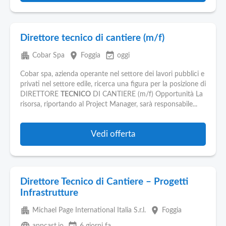
Direttore tecnico di cantiere (m/f)
apartment
place
event_available
Cobar Spa
Foggia
oggi
Cobar spa, azienda operante nel settore dei lavori pubblici e
privati nel settore edile, ricerca una figura per la posizione di
DIRETTORE
TECNICO
DI CANTIERE (m/f) Opportunità La
risorsa, riportando al Project Manager, sarà responsabile...
Vedi offerta
Direttore Tecnico di Cantiere – Progetti
Infrastrutture
apartment
place
Michael Page International Italia S.r.l.
Foggia