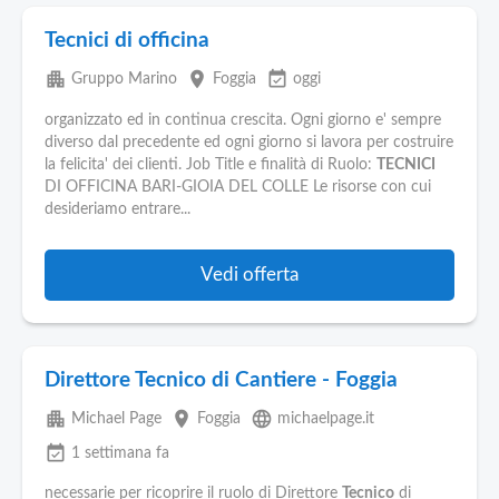
Tecnici di officina
apartment
place
event_available
Gruppo Marino
Foggia
oggi
organizzato ed in continua crescita. Ogni giorno e' sempre
diverso dal precedente ed ogni giorno si lavora per costruire
la felicita' dei clienti. Job Title e finalità di Ruolo:
TECNICI
DI OFFICINA BARI-GIOIA DEL COLLE Le risorse con cui
desideriamo entrare...
Vedi offerta
Direttore Tecnico di Cantiere - Foggia
apartment
place
language
Michael Page
Foggia
michaelpage.it
event_available
1 settimana fa
necessarie per ricoprire il ruolo di Direttore
Tecnico
di