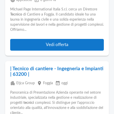
language
event_available
appcast.io
6 giorni fa
Michael Page International Italia S.r.l. cerca un Direttore
Tecnico
di Cantiere a Foggia. Il candidato ideale ha una
laurea in ingegneria civile e una solida esperienza nella
supervisione dei lavori e nella gestione di progetti complessi.
Offriamo...
Vedi offerta
| Tecnico di cantiere - Ingegneria e Impianti
| 63200 |
apartment
place
event_available
Etjca Group
Foggia
oggi
Panoramica di Presentazione Azienda operante nel settore
industriale, specializzata nella gestione e realizzazione di
progetti
tecnici
complessi. Si distingue per l'approccio
orientato alla qualità, all'innovazione e alla soddisfazione del
cliente...