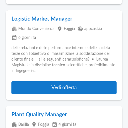
Logistic Market Manager
apartment
place
language
Mondo Convenienza
Foggia
appcast.io
event_available
6 giorni fa
delle relazioni e delle performance interne e delle società
terze con l'obiettivo di massimizzare la soddisfazione del
cliente finale. Hai le seguenti caratteristiche? • Laurea
Magistrale in discipline
tecnico
-scientifiche, preferibilmente
in Ingegneria...
Vedi offerta
Plant Quality Manager
apartment
place
event_available
Barilla
Foggia
4 giorni fa