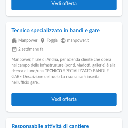
Vedi offerta
Tecnico specializzato in bandi e gare
apartment
place
language
Manpower
Foggia
manpower.it
event_available
2 settimane fa
Manpower, filiale di Andria, per azienda cliente che opera
nel campo delle infrastrutture (ponti, viadotti, gallerie) è alla
ricerca di uno/una
TECNICO
SPECIALIZZATO BANDI E
GARE Descrizione del ruolo La risorsa sarà inserita
nell’ufficio gare...
Vedi offerta
Responsabile attività di cantiere