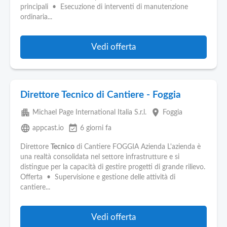
Pubblica
principali • Esecuzione di interventi di manutenzione
Offerte
ordinaria...
Area
Vedi offerta
Aziende
Direttore Tecnico di Cantiere - Foggia
apartment
place
Michael Page International Italia S.r.l.
Foggia
language
event_available
appcast.io
6 giorni fa
Direttore
Tecnico
di Cantiere FOGGIA Azienda L'azienda è
una realtà consolidata nel settore infrastrutture e si
distingue per la capacità di gestire progetti di grande rilievo.
Offerta • Supervisione e gestione delle attività di
cantiere...
Vedi offerta