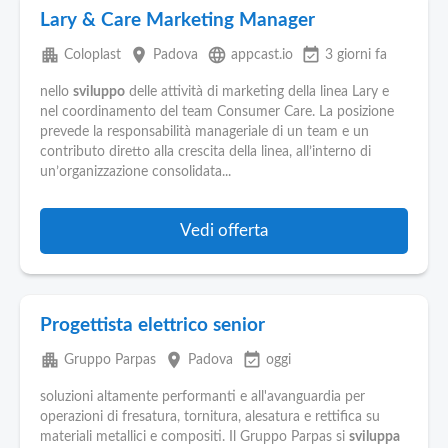
Lary & Care Marketing Manager
apartment
place
language
event_available
Coloplast
Padova
appcast.io
3 giorni fa
nello
sviluppo
delle attività di marketing della linea Lary e
nel coordinamento del team Consumer Care. La posizione
prevede la responsabilità manageriale di un team e un
contributo diretto alla crescita della linea, all’interno di
un’organizzazione consolidata...
Vedi offerta
Progettista elettrico senior
apartment
place
event_available
Gruppo Parpas
Padova
oggi
soluzioni altamente performanti e all'avanguardia per
operazioni di fresatura, tornitura, alesatura e rettifica su
materiali metallici e compositi. Il Gruppo Parpas si
sviluppa