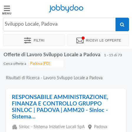
Jobbydoo
Jobbydoo
Sviluppo Locale, Padova
Offerte
di
Filtri
Ricevi le offerte
lavoro
Offerte di Lavoro Sviluppo Locale a Padova
1 - 15 di 73
Stipendi
Cerca offerte a
Elenco
Risultati di Ricerca - Lavoro Sviluppo Locale a Padova
professioni
RESPONSABILE AMMINISTRAZIONE,
Blog
FINANZA E CONTROLLO GRUPPO
SINLOC | PADOVA | AMM20 - Sinloc -
Sistema...
apartment
place
Sinloc - Sistema Iniziative Locali SpA
Padova