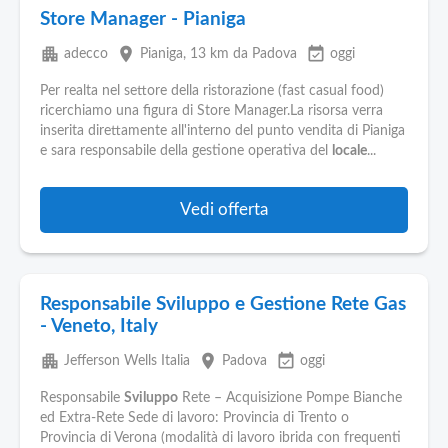
Store Manager - Pianiga
apartment
place
event_available
adecco
Pianiga
, 13 km da Padova
oggi
Per realta nel settore della ristorazione (fast casual food)
ricerchiamo una figura di Store Manager.La risorsa verra
inserita direttamente all'interno del punto vendita di Pianiga
e sara responsabile della gestione operativa del
locale
...
Vedi offerta
Responsabile Sviluppo e Gestione Rete Gas
- Veneto, Italy
apartment
place
event_available
Jefferson Wells Italia
Padova
oggi
Responsabile
Sviluppo
Rete – Acquisizione Pompe Bianche
ed Extra-Rete Sede di lavoro: Provincia di Trento o
Provincia di Verona (modalità di lavoro ibrida con frequenti