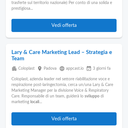
trasferte sul territorio nazionale) Per conto di una solida e
prestigiosa...
Vedi offerta
Lary & Care Marketing Lead – Strategia e
Team
apartment
place
language
event_available
Coloplast
Padova
appcast.io
3 giorni fa
Coloplast, azienda leader nel settore riabilitazione voce e
respirazione post-laringectomia, cerca un/una Lary & Care
Marketing Manager per la divisione Voice & Respiratory
Care. Responsabile di un team, guiderà lo
sviluppo
di
marketing
locali
...
Vedi offerta