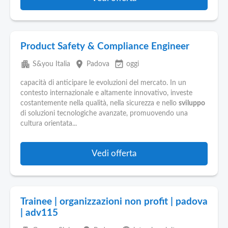
Product Safety & Compliance Engineer
apartment
place
event_available
S&you Italia
Padova
oggi
capacità di anticipare le evoluzioni del mercato. In un
contesto internazionale e altamente innovativo, investe
costantemente nella qualità, nella sicurezza e nello
sviluppo
di soluzioni tecnologiche avanzate, promuovendo una
cultura orientata...
Vedi offerta
Trainee | organizzazioni non profit | padova
| adv115