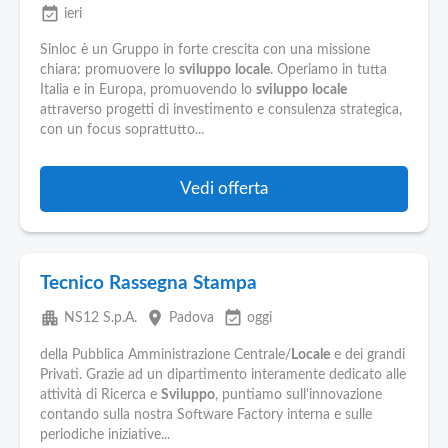
Pubblica
event_available
ieri
Offerte
Sinloc è un Gruppo in forte crescita con una missione
chiara: promuovere lo
sviluppo
locale
. Operiamo in tutta
Area
Italia e in Europa, promuovendo lo
sviluppo
locale
Aziende
attraverso progetti di investimento e consulenza strategica,
con un focus soprattutto...
Vedi offerta
Tecnico Rassegna Stampa
apartment
place
event_available
NS12 S.p.A.
Padova
oggi
della Pubblica Amministrazione Centrale/
Locale
e dei grandi
Privati. Grazie ad un dipartimento interamente dedicato alle
attività di Ricerca e
Sviluppo
, puntiamo sull'innovazione
contando sulla nostra Software Factory interna e sulle
periodiche iniziative...