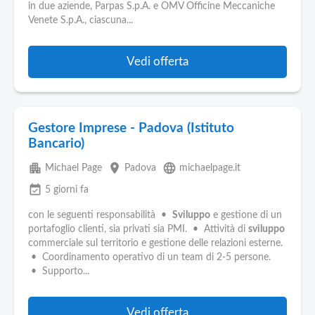
in due aziende, Parpas S.p.A. e OMV Officine Meccaniche
Venete S.p.A., ciascuna...
Vedi offerta
Gestore Imprese - Padova (Istituto
Bancario)
apartment
place
language
Michael Page
Padova
michaelpage.it
event_available
5 giorni fa
con le seguenti responsabilità •
Sviluppo
e gestione di un
portafoglio clienti, sia privati sia PMI. • Attività di
sviluppo
commerciale sul territorio e gestione delle relazioni esterne.
• Coordinamento operativo di un team di 2-5 persone.
• Supporto...
Vedi offerta