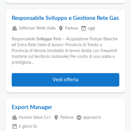
Responsabile Sviluppo e Gestione Rete Gas
apartment
place
event_available
Jefferson Wells Italia
Padova
oggi
Responsabile
Sviluppo
Rete – Acquisizione Pompe Bianche
ed Extra-Rete Sede di lavoro: Provincia di Trento o
Provincia di Verona (modalità di lavoro ibrida con frequenti
trasferte sul territorio nazionale) Per conto di una solida e
prestigiosa...
Vedi offerta
Export Manager
apartment
place
language
Human Value S.r.l.
Padova
appcast.io
event_available
6 giorni fa