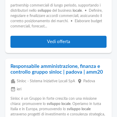
partnership commerciali di lungo periodo, supportando i
distributori nello
sviluppo
del business
locale
. • Definire,
negoziare e finalizzare accordi commerciali, assicurando il
corretto posizionamento dei marchi. • Elaborare budget
commerciali, forecast...
Vedi offerta
Responsabile amministrazione, finanza e
controllo gruppo sinloc | padova | amm20
apartment
place
Sinloc - Sistema Iniziative Locali SpA
Padova
event_available
ieri
Sinloc è un Gruppo in forte crescita con una missione
chiara: promuovere lo
sviluppo
locale
. Operiamo in tutta
Italia e in Europa, promuovendo lo
sviluppo
locale
attraverso progetti di investimento e consulenza strategica,