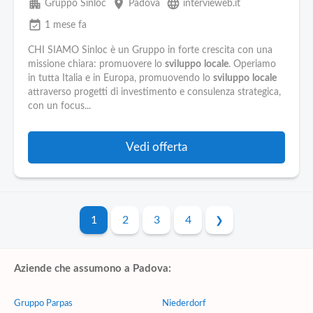
apartment
place
language
Gruppo Sinloc
Padova
intervieweb.it
event_available
1 mese fa
CHI SIAMO Sinloc è un Gruppo in forte crescita con una
missione chiara: promuovere lo
sviluppo
locale
. Operiamo
in tutta Italia e in Europa, promuovendo lo
sviluppo
locale
attraverso progetti di investimento e consulenza strategica,
con un focus...
Vedi offerta
1
2
3
4
Aziende che assumono a Padova:
Gruppo Parpas
Niederdorf