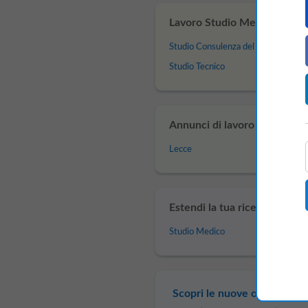
Lavoro Studio Medico a Taran
Studio Consulenza del Lavoro
Studio Tecnico
Annunci di lavoro Studio Med
Lecce
Estendi la tua ricerca di lavo
Studio Medico
Scopri le nuove offerte di la