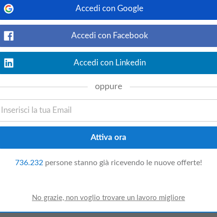
Accedi con Google
to – Offerte simili:
Studio Professionale
Collaboratore Studio Tecnic
Accedi con Facebook
Studio Ingegneria
Studio Progettazione
Accedi con Linkedin
oppure
ico – Altre città:
Puglia
ro:
736.232
persone stanno già ricevendo le nuove offerte!
Taranto
voro prima degli altri!