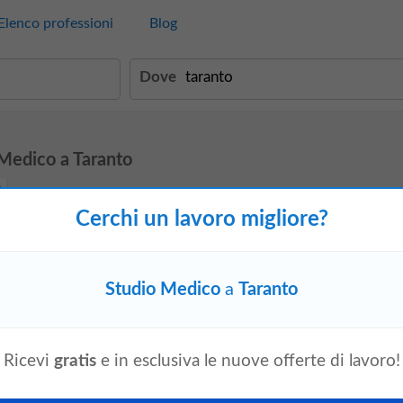
Elenco professioni
Blog
Dove
 Medico a Taranto
Cerchi un lavoro migliore?
ti, prova ad effettuare un'altra ricerca o a
cercare per professione
Studio Medico
a
Taranto
avoro correlate a Taranto:
Assistenza Sanitaria
Ricevi
gratis
e in esclusiva le nuove offerte di lavoro!