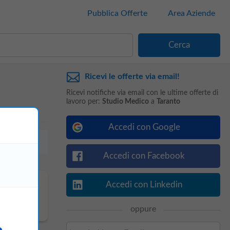
Pubblica Offerte
Area Aziende
Ricevi le offerte via email!
Ricevi notifiche via email con le ultime offerte di
lavoro per:
Studio Medico
a
Taranto
Accedi con Google
Accedi con Facebook
Accedi con Linkedin
oppure