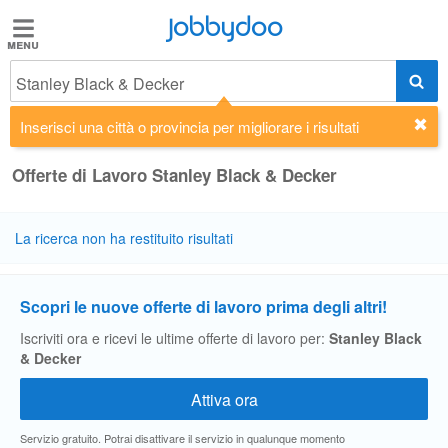
Jobbydoo
Jobbydoo
Stanley Black & Decker
Offerte
di
Inserisci una città o provincia per migliorare i risultati
lavoro
Offerte di Lavoro Stanley Black & Decker
Stipendi
La ricerca non ha restituito risultati
Elenco
professioni
Scopri le nuove offerte di lavoro prima degli altri!
Iscriviti ora e ricevi le ultime offerte di lavoro per:
Stanley Black
& Decker
Blog
Servizio gratuito. Potrai disattivare il servizio in qualunque momento