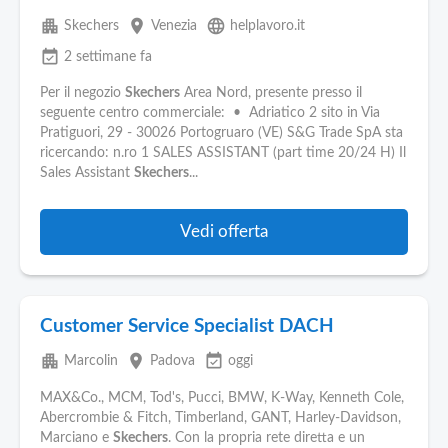
apartment
place
language
Skechers
Venezia
helplavoro.it
event_available
2 settimane fa
Per il negozio
Skechers
Area Nord, presente presso il
seguente centro commerciale: • Adriatico 2 sito in Via
Pratiguori, 29 - 30026 Portogruaro (VE) S&G Trade SpA sta
ricercando: n.ro 1 SALES ASSISTANT (part time 20/24 H) Il
Sales Assistant
Skechers
...
Vedi offerta
Customer Service Specialist DACH
apartment
place
event_available
Marcolin
Padova
oggi
MAX&Co., MCM, Tod's, Pucci, BMW, K-Way, Kenneth Cole,
Abercrombie & Fitch, Timberland, GANT, Harley-Davidson,
Marciano e
Skechers
. Con la propria rete diretta e un