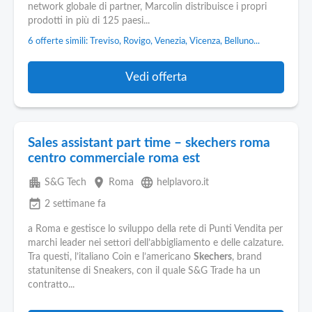
network globale di partner, Marcolin distribuisce i propri
prodotti in più di 125 paesi...
6 offerte simili: Treviso, Rovigo, Venezia, Vicenza, Belluno...
Vedi offerta
Sales assistant part time – skechers roma
centro commerciale roma est
apartment
place
language
S&G Tech
Roma
helplavoro.it
event_available
2 settimane fa
a Roma e gestisce lo sviluppo della rete di Punti Vendita per
marchi leader nei settori dell’abbigliamento e delle calzature.
Tra questi, l’italiano Coin e l’americano
Skechers
, brand
statunitense di Sneakers, con il quale S&G Trade ha un
contratto...