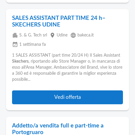
SALES ASSISTANT PART TIME 24 h–
SKECHERS UDINE
apartment
place
language
S. & G. Tech srl
Udine
bakeca.it
event_available
1 settimana fa
1 SALES ASSISTANT (part time 20/24 H) Il Sales Assistant
Skechers
, riportando allo Store Manager o, in mancanza di
esso all’Area Manager, Ambasciatore del Brand, vive lo store
a 360 ed è responsabile di garantire la miglior esperienza
possibile...
Vedi offerta
Addetto/a vendita full e part-time a
Portogruaro