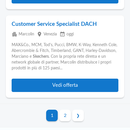
Customer Service Specialist DACH
apartment
place
event_available
Marcolin
Venezia
oggi
MAX&Co., MCM, Tod's, Pucci, BMW, K-Way, Kenneth Cole,
Abercrombie & Fitch, Timberland, GANT, Harley-Davidson,
Marciano e
Skechers
. Con la propria rete diretta e un
network globale di partner, Marcolin distribuisce i propri
prodotti in più di 125 paesi...
Vedi offerta
1
2