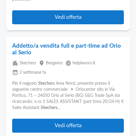
Vedi offerta
Addetto/a vendita full e part-time ad Orio
al Serio
apartment
place
language
Skechers
Bergamo
helplavoro.it
event_available
2 settimane fa
Per il negozio
Skechers
Area Nord, presente presso il
seguente centro commerciale: • Oriocenter sito in Via
Portico, 71 – 24050 Orio al Serio (BG) S&G Trade SpA sta
ricercando: n.ro 1 SALES ASSISTANT (part time 20/24 H) Il
Sales Assistant
Skechers
...
Vedi offerta