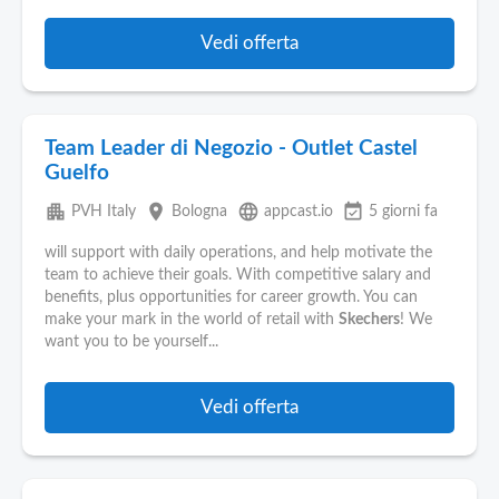
Vedi offerta
Team Leader di Negozio - Outlet Castel
Guelfo
apartment
place
language
event_available
PVH Italy
Bologna
appcast.io
5 giorni fa
will support with daily operations, and help motivate the
team to achieve their goals. With competitive salary and
benefits, plus opportunities for career growth. You can
make your mark in the world of retail with
Skechers
! We
want you to be yourself...
Vedi offerta