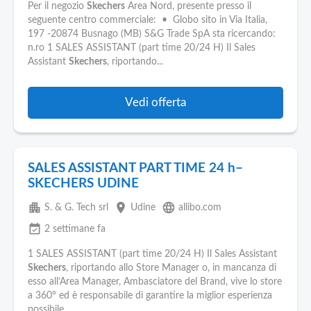
Pubblica
Per il negozio
Skechers
Area Nord, presente presso il
Offerte
seguente centro commerciale: • Globo sito in Via Italia,
197 -20874 Busnago (MB) S&G Trade SpA sta ricercando:
n.ro 1 SALES ASSISTANT (part time 20/24 H) Il Sales
Area
Assistant
Skechers
, riportando...
Aziende
Vedi offerta
SALES ASSISTANT PART TIME 24 h–
SKECHERS UDINE
apartment
place
language
S. & G. Tech srl
Udine
allibo.com
event_available
2 settimane fa
1 SALES ASSISTANT (part time 20/24 H) Il Sales Assistant
Skechers
, riportando allo Store Manager o, in mancanza di
esso all’Area Manager, Ambasciatore del Brand, vive lo store
a 360° ed è responsabile di garantire la miglior esperienza
possibile...