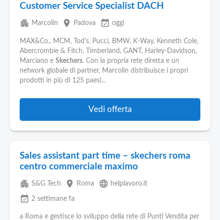
Customer Service Specialist DACH
apartment
place
event_available
Marcolin
Padova
oggi
MAX&Co., MCM, Tod's, Pucci, BMW, K-Way, Kenneth Cole,
Abercrombie & Fitch, Timberland, GANT, Harley-Davidson,
Marciano e
Skechers
. Con la propria rete diretta e un
network globale di partner, Marcolin distribuisce i propri
prodotti in più di 125 paesi...
Vedi offerta
Sales assistant part time – skechers roma
centro commerciale maximo
apartment
place
language
S&G Tech
Roma
helplavoro.it
event_available
2 settimane fa
a Roma e gestisce lo sviluppo della rete di Punti Vendita per