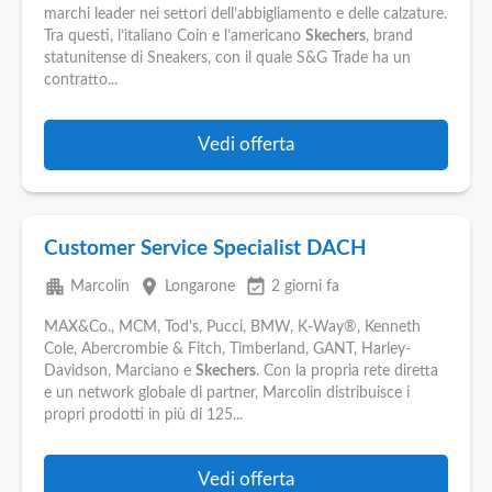
marchi leader nei settori dell’abbigliamento e delle calzature.
Tra questi, l’italiano Coin e l’americano
Skechers
, brand
statunitense di Sneakers, con il quale S&G Trade ha un
contratto...
Vedi offerta
Customer Service Specialist DACH
apartment
place
event_available
Marcolin
Longarone
2 giorni fa
MAX&Co., MCM, Tod's, Pucci, BMW, K-Way®, Kenneth
Cole, Abercrombie & Fitch, Timberland, GANT, Harley-
Davidson, Marciano e
Skechers
. Con la propria rete diretta
e un network globale di partner, Marcolin distribuisce i
propri prodotti in più di 125...
Vedi offerta