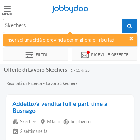
Jobbydoo
Jobbydoo
Skechers
Offerte
di
Inserisci una città o provincia per migliorare i risultati
lavoro
Filtri
Ricevi le offerte
Stipendi
Offerte di Lavoro Skechers
1 - 15 di 25
Elenco
Risultati di Ricerca - Lavoro Skechers
professioni
Addetto/a vendita full e part-time a
Blog
Busnago
apartment
place
language
Skechers
Milano
helplavoro.it
event_available
2 settimane fa