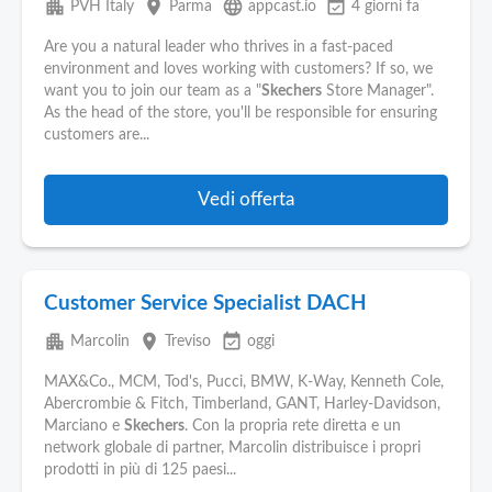
apartment
place
language
event_available
PVH Italy
Parma
appcast.io
4 giorni fa
Are you a natural leader who thrives in a fast-paced
environment and loves working with customers? If so, we
want you to join our team as a "
Skechers
Store Manager".
As the head of the store, you'll be responsible for ensuring
customers are...
Vedi offerta
Customer Service Specialist DACH
apartment
place
event_available
Marcolin
Treviso
oggi
MAX&Co., MCM, Tod's, Pucci, BMW, K-Way, Kenneth Cole,
Abercrombie & Fitch, Timberland, GANT, Harley-Davidson,
Marciano e
Skechers
. Con la propria rete diretta e un
network globale di partner, Marcolin distribuisce i propri
prodotti in più di 125 paesi...