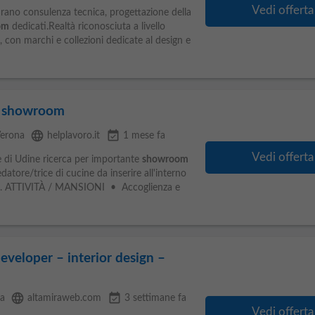
Vedi offerta
igurano consulenza tecnica, progettazione della
om
dedicati.Realtà riconosciuta a livello
g, con marchi e collezioni dedicate al design e
e showroom
language
event_available
erona
helplavoro.it
1 mese fa
Vedi offerta
le di Udine ricerca per importante
showroom
atore/trice di cucine da inserire all'interno
GO). ATTIVITÀ / MANSIONI • Accoglienza e
eveloper – interior design –
language
event_available
a
altamiraweb.com
3 settimane fa
Vedi offerta