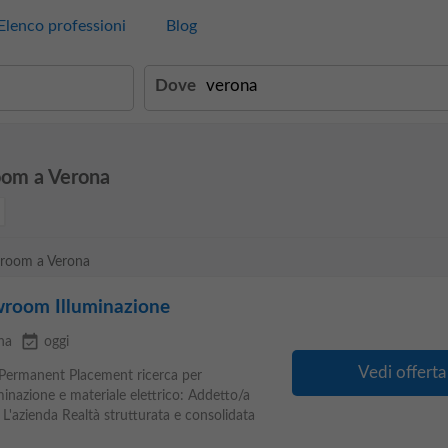
Elenco professioni
Blog
Dove
oom a Verona
owroom a Verona
wroom Illuminazione
event_available
na
oggi
Vedi offerta
 Permanent Placement ricerca per
minazione e materiale elettrico: Addetto/a
L'azienda Realtà strutturata e consolidata