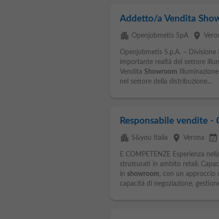
Addetto/a Vendita Sho
apartment
place
Openjobmetis SpA
Vero
Openjobmetis S.p.A. – Divisione
importante realtà del settore illu
Vendita
Showroom
Illuminazione
nel settore della distribuzione...
Responsabile vendite - 
apartment
place
event_available
S&you Italia
Verona
E COMPETENZE Esperienza nella v
strutturati in ambito retail. Capa
in
showroom
, con un approccio c
capacità di negoziazione, gestione