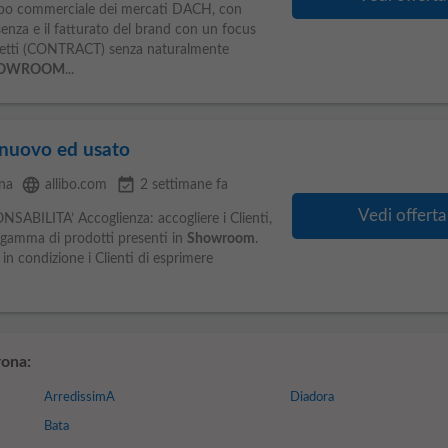
luppo commerciale dei mercati DACH, con
senza e il fatturato del brand con un focus
progetti (CONTRACT) senza naturalmente
OWROOM
...
 nuovo ed usato
language
event_available
na
allibo.com
2 settimane fa
Vedi offerta
BILITA’ Accoglienza: accogliere i Clienti,
a gamma di prodotti presenti in
Showroom
.
in condizione i Clienti di esprimere
ona:
ArredissimA
Diadora
Bata