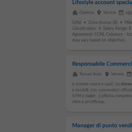
Lifestyle account specia
apartment
place
event_available
Diadora
Verona
ogg
50%) • Drive license (B) • Mil
Classification • Salary Range: 
Agreement: CCNL Calzature - Indus
may vary based on objective...
Responsabile Commerci
apartment
place
event_availabl
Tomasi Auto
Verona
e scooter nuovi e usati. Lo
show
e modelli, con concessioni ufficial
SYM e Italjet . L’offerta compren
oltre a un’officina...
Manager di punto vendi