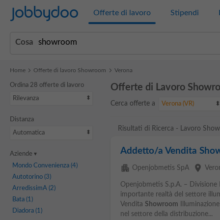
Jobbydoo
Offerte di lavoro
Stipendi
Cosa
Home
Offerte di lavoro Showroom
Verona
Ordina 28 offerte di lavoro
Offerte di Lavoro Showr
Rilevanza
Cerca offerte a
Verona (VR)
Distanza
Risultati di Ricerca - Lavoro Sh
Automatica
Addetto/a Vendita Sho
Aziende
Mondo Convenienza
(4)
apartment
place
Openjobmetis SpA
Vero
Autotorino
(3)
Openjobmetis S.p.A. – Divisione
ArredissimA
(2)
importante realtà del settore illu
Bata
(1)
Vendita
Showroom
Illuminazione 
Diadora
(1)
nel settore della distribuzione...