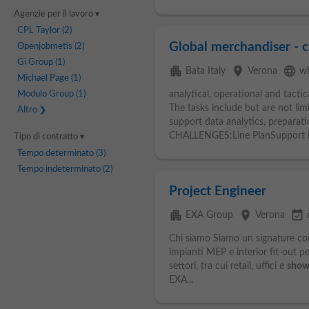
Agenzie per il lavoro
CPL Taylor
(2)
Global merchandiser - c
Openjobmetis
(2)
Gi Group
(1)
apartment
place
language
Bata Italy
Verona
w
Michael Page
(1)
Modulo Group
(1)
analytical, operational and tactic
The tasks include but are not lim
Altro
support data analytics, preparat
CHALLENGES:Line PlanSupport in
Tipo di contratto
Tempo determinato
(3)
Tempo indeterminato
(2)
Project Engineer
apartment
place
event_available
EXA Group
Verona
Chi siamo Siamo un signature cont
impianti MEP e interior fit-out per
settori, tra cui retail, uffici e
sho
EXA...