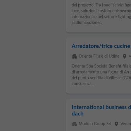
del progetto. Tra i suoi servizi f
luce, soluzioni custom e
showro
internazionale nel settore lightin
all'illuminazione...
Arredatore/trice cucin
apartment
place
Orienta Filiale di Udine
V
Orienta Spa Società Benefit filia
di arredamento una figura di Arred
del punto vendita di Villesse (
consulenza...
International business d
dach
apartment
place
Modulo Group Srl
Veron