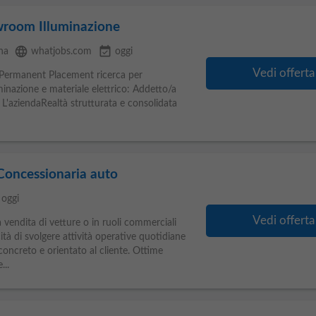
wroom Illuminazione
language
event_available
na
whatjobs.com
oggi
Vedi offerta
 Permanent Placement ricerca per
minazione e materiale elettrico: Addetto/a
 L'aziendaRealtà strutturata e consolidata
Concessionaria auto
oggi
Vedi offerta
endita di vetture o in ruoli commerciali
cità di svolgere attività operative quotidiane
oncreto e orientato al cliente. Ottime
...