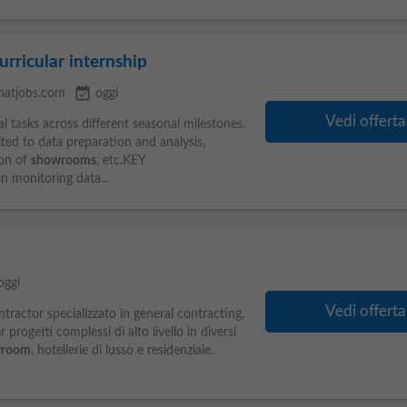
urricular internship
event_available
hatjobs.com
oggi
Vedi offerta
al tasks across different seasonal milestones.
ited to data preparation and analysis,
ion of
showrooms
, etc.KEY
 monitoring data...
oggi
Vedi offerta
ractor specializzato in general contracting,
 progetti complessi di alto livello in diversi
wroom
, hotellerie di lusso e residenziale.