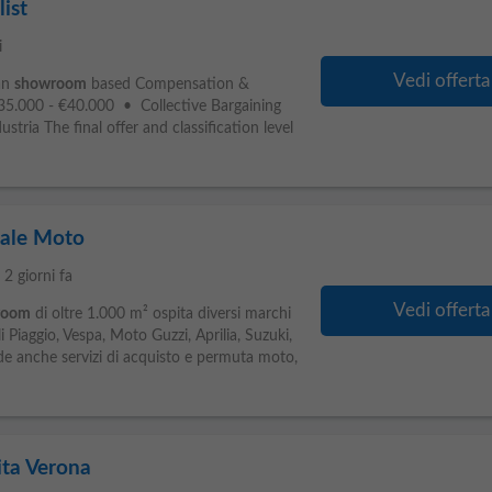
list
i
Vedi offerta
an
showroom
based Compensation &
€35.000 - €40.000 • Collective Bargaining
tria The final offer and classification level
ale Moto
e
2 giorni fa
Vedi offerta
room
di oltre 1.000 m² ospita diversi marchi
i Piaggio, Vespa, Moto Guzzi, Aprilia, Suzuki,
de anche servizi di acquisto e permuta moto,
ta Verona