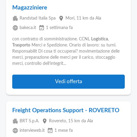
Magazziniere
apartment
place
Randstad Italia Spa
Mori
, 11 km da Ala
language
event_available
bakeca.it
1 settimana fa
con contratto di somministrazione. CCNL
Logistica
,
Trasporto
Merci e Spedizione. Orario di lavoro: su turni.
Responsabilit Di cosa ti occuperai? movimentazione delle
merci, preparazione delle merci per il carico, stoccaggio
merci, controllo dell’integrit...
Vedi offerta
Freight Operations Support - ROVERETO
apartment
place
BRT S.p.A.
Rovereto
, 15 km da Ala
language
event_available
intervieweb.it
1 mese fa