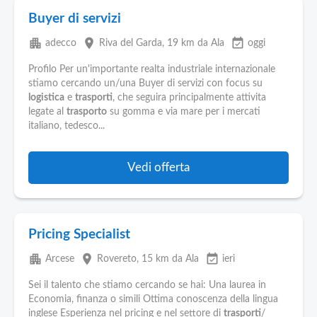
Buyer di servizi
apartment
place
event_available
adecco
Riva del Garda
, 19 km da Ala
oggi
Profilo Per un'importante realta industriale internazionale
stiamo cercando un/una Buyer di servizi con focus su
logistica
e
trasporti
, che seguira principalmente attivita
legate al
trasporto
su gomma e via mare per i mercati
italiano, tedesco...
Vedi offerta
Pricing Specialist
apartment
place
event_available
Arcese
Rovereto
, 15 km da Ala
ieri
Sei il talento che stiamo cercando se hai: Una laurea in
Economia, finanza o simili Ottima conoscenza della lingua
inglese Esperienza nel pricing e nel settore di
trasporti
/