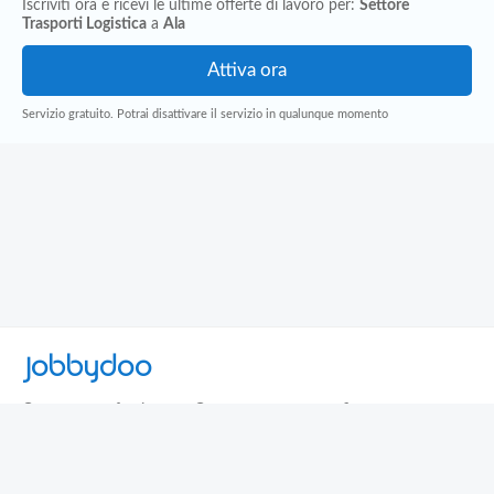
Iscriviti ora e ricevi le ultime offerte di lavoro per:
Settore
Trasporti Logistica
a
Ala
Servizio gratuito. Potrai disattivare il servizio in qualunque momento
Jobbydoo
Cerca per professione
Cerca per area geografica
Cerca per azienda