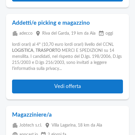
Addetti/e picking e magazzino
apartment
place
event_available
adecco
Riva del Garda
, 19 km da Ala
oggi
lordi orari) al 4° (10,70 euro lordi orari) livello del CCNL
LOGISTICA
,
TRASPORTO
MERCI E SPEDIZIONI su 14
mensilita. I candidati, nel rispetto del D.lgs. 198/2006, D.lgs
215/2003 e D.lgs 216/2003, sono invitati a leggere
l'informativa sulla privacy...
Vedi offerta
Magazziniere/a
apartment
place
Jobtech s.r.l.
Villa Lagarina
, 18 km da Ala
language
event_available
appcast.io
2 giorni fa