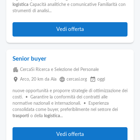
logistica
Capacità analitiche e comunicative Familiarità con
strumenti di analisi...
Vedi offerta
Senior buyer
apartment
CercaSì Ricerca e Selezione del Personale
place
language
event_available
Arco
, 20 km da Ala
cercasi.org
oggi
nuove opportunità e proporre strategie di ottimizzazione dei
costi. • Garantire la conformità dei contratti alle
normative nazionali e internazionali. • Esperienza
consolidata come buyer, preferibilmente nel settore dei
trasporti
o della
logistica
...
Vedi offerta