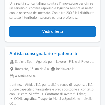
Una realtà storica italiana, spinta all’innovazione per offrire
un servizio di corriere espresso e
logistica
sempre allineato
con le necessità del mercato. Con oltre 200 filiali distribuite
su tutto il territorio nazionale ed una profonda...
Vedi offerta
Autista consegnatario – patente b
apartment
Sapiens Spa – Agenzia per il Lavoro - Filiale di Rovereto
place
language
Rovereto
, 15 km da Ala
helplavoro.it
event_available
4 settimane fa
trentino; - Affidabilità, puntualità e senso di responsabilità; -
Buone capacità organizzative e predisposizione al contatto
con il cliente. Si offre • Contratto di lavoro full time;
• CCNL
Logistica
,
Trasporto
Merci e Spedizione – Livello
G1...