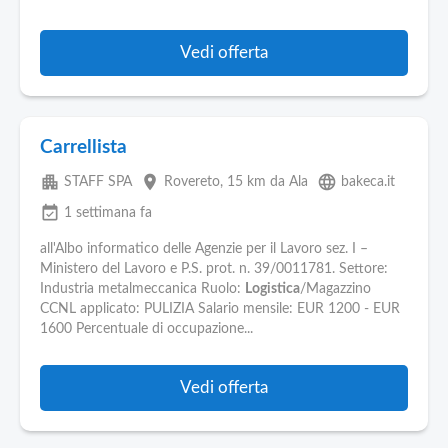
Vedi offerta
Carrellista
apartment
place
language
STAFF SPA
Rovereto
, 15 km da Ala
bakeca.it
event_available
1 settimana fa
all'Albo informatico delle Agenzie per il Lavoro sez. I –
Ministero del Lavoro e P.S. prot. n. 39/0011781. Settore:
Industria metalmeccanica Ruolo:
Logistica
/Magazzino
CCNL applicato: PULIZIA Salario mensile: EUR 1200 - EUR
1600 Percentuale di occupazione...
Vedi offerta