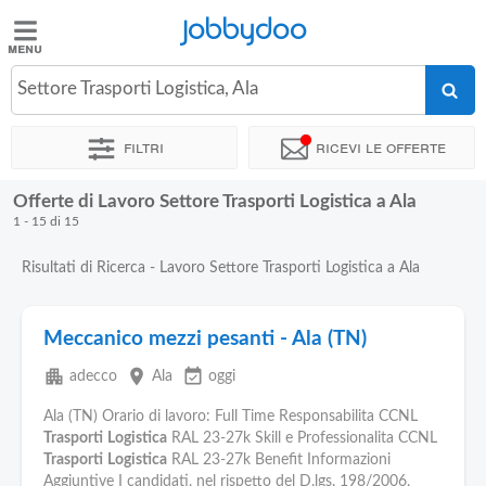
Jobbydoo
Jobbydoo
Settore Trasporti Logistica, Ala
Offerte
di
Filtri
Ricevi le offerte
lavoro
Offerte di Lavoro Settore Trasporti Logistica a Ala
Stipendi
1 - 15 di 15
Risultati di Ricerca - Lavoro Settore Trasporti Logistica a Ala
Elenco
professioni
Meccanico mezzi pesanti - Ala (TN)
Blog
apartment
place
event_available
adecco
Ala
oggi
Ala (TN) Orario di lavoro: Full Time Responsabilita CCNL
Trasporti
Logistica
RAL 23-27k Skill e Professionalita CCNL
Trasporti
Logistica
RAL 23-27k Benefit Informazioni
Aggiuntive I candidati, nel rispetto del D.lgs. 198/2006,