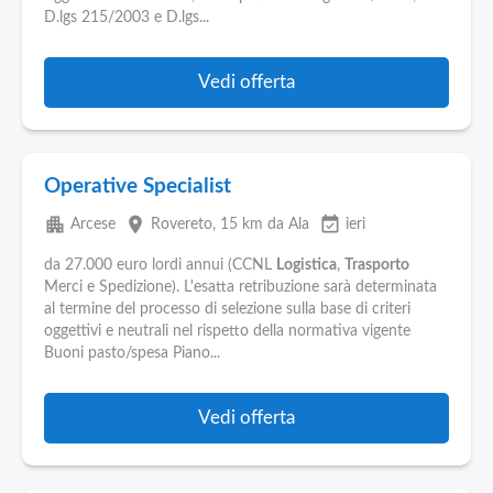
Pubblica
D.lgs 215/2003 e D.lgs...
Offerte
Vedi offerta
Area
Aziende
Operative Specialist
apartment
place
event_available
Arcese
Rovereto
, 15 km da Ala
ieri
da 27.000 euro lordi annui (CCNL
Logistica
,
Trasporto
Merci e Spedizione). L'esatta retribuzione sarà determinata
al termine del processo di selezione sulla base di criteri
oggettivi e neutrali nel rispetto della normativa vigente
Buoni pasto/spesa Piano...
Vedi offerta