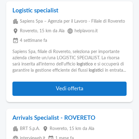
Logistic specialist
apartment
Sapiens Spa – Agenzia per il Lavoro - Filiale di Rovereto
place
language
Rovereto
, 15 km da Ala
helplavoro.it
event_available
4 settimane fa
Sapiens Spa, filiale di Rovereto, seleziona per importante
azienda cliente un/una LOGISTIC SPECIALIST. La risorsa
sarà inserita all'interno dell'ufficio
logistico
e si occuperà di
garantire la gestione efficiente dei flussi
logistici
in entrata...
Vedi offerta
Arrivals Specialist - ROVERETO
apartment
place
BRT S.p.A.
Rovereto
, 15 km da Ala
language
event_available
intervieweb.it
1 mese fa