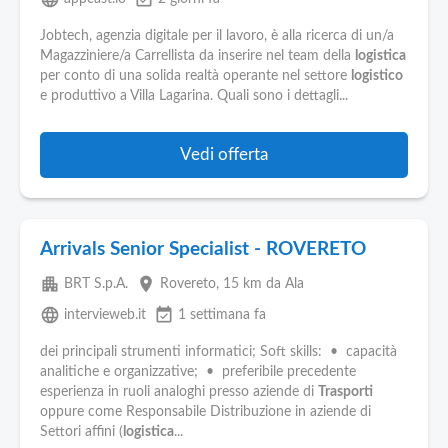
Jobtech, agenzia digitale per il lavoro, è alla ricerca di un/a
Magazziniere/a Carrellista da inserire nel team della
logistica
per conto di una solida realtà operante nel settore
logistico
e produttivo a Villa Lagarina. Quali sono i dettagli...
Vedi offerta
Arrivals Senior Specialist - ROVERETO
apartment
place
BRT S.p.A.
Rovereto
, 15 km da Ala
language
event_available
intervieweb.it
1 settimana fa
dei principali strumenti informatici; Soft skills: • capacità
analitiche e organizzative; • preferibile precedente
esperienza in ruoli analoghi presso aziende di
Trasporti
oppure come Responsabile Distribuzione in aziende di
Settori affini (
logistica
...