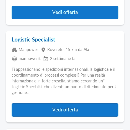
Vedi offerta
Logistic Specialist
apartment
place
Manpower
Rovereto
, 15 km da Ala
language
event_available
manpower.it
2 settimane fa
Ti appassionano le spedizioni internazionali, la
logistica
e il
coordinamento di processi complessi? Per una realtà
internazionale in forte crescita, stiamo cercando un*
Logistic Specialist che diventi un punto di riferimento per la
gestione...
Vedi offerta