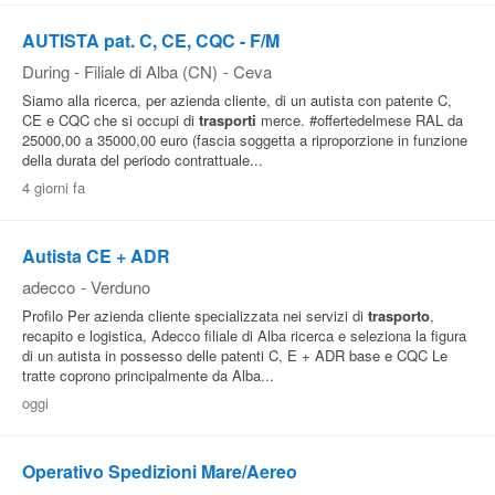
AUTISTA pat. C, CE, CQC - F/M
During - Filiale di Alba (CN)
-
Ceva
Siamo alla ricerca, per azienda cliente, di un autista con patente C,
CE e CQC che si occupi di
trasporti
merce. #offertedelmese RAL da
25000,00 a 35000,00 euro (fascia soggetta a riproporzione in funzione
della durata del periodo contrattuale...
4 giorni fa
Autista CE + ADR
adecco
-
Verduno
Profilo Per azienda cliente specializzata nei servizi di
trasporto
,
recapito e logistica, Adecco filiale di Alba ricerca e seleziona la figura
di un autista in possesso delle patenti C, E + ADR base e CQC Le
tratte coprono principalmente da Alba...
oggi
Operativo Spedizioni Mare/Aereo