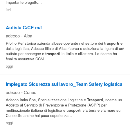
importante progetto...
Pubblica
ieri
Offerte
Autista C/CE m/f
Area
adecco
-
Alba
Aziende
Profilo Per storica azienda albese operante nel settore dei
trasporti
e
della logistica, Adecco filiale di Alba ricerca e seleziona la figura di un/
autista per consegne e
trasporti
in Italia e all'estero. La ricerca ha
finalita assuntiva CCNL...
oggi
Impiegato Sicurezza sul lavoro_Team Safety logistica
adecco
-
Cuneo
Adecco Italia Spa, Specializzazione Logistica e
Trasporti
, ricerca un
Addetto al Servizio di Prevenzione e Protezione (ASPP) per
multinazionale italiana di logistica e
trasporti
via terra e via mare su
Cuneo.Se anche hai poca esperienza...
oggi