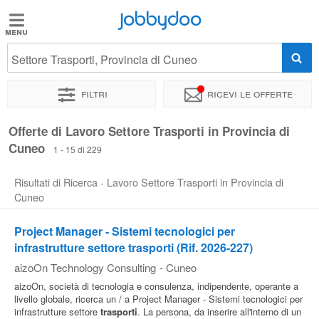
Jobbydoo
Jobbydoo
Settore Trasporti, Provincia di Cuneo
Offerte
di
Filtri
Ricevi le offerte
lavoro
Offerte di Lavoro Settore Trasporti in Provincia di
Cuneo
Stipendi
1 - 15 di 229
Risultati di Ricerca - Lavoro Settore Trasporti in Provincia di
Elenco
Cuneo
professioni
Project Manager - Sistemi tecnologici per
infrastrutture settore trasporti (Rif. 2026-227)
Blog
aizoOn Technology Consulting
-
Cuneo
aizoOn, società di tecnologia e consulenza, indipendente, operante a
livello globale, ricerca un / a Project Manager - Sistemi tecnologici per
infrastrutture settore
trasporti
. La persona, da inserire all'interno di un