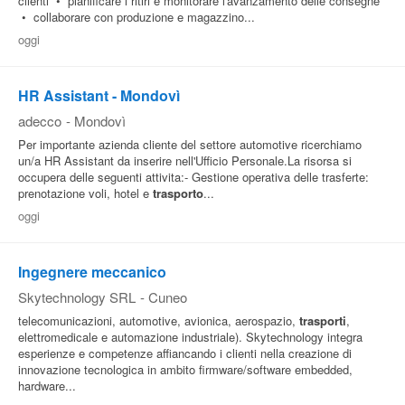
clienti • pianificare i ritiri e monitorare l'avanzamento delle consegne
• collaborare con produzione e magazzino...
oggi
HR Assistant - Mondovì
adecco
-
Mondovì
Per importante azienda cliente del settore automotive ricerchiamo
un/a HR Assistant da inserire nell'Ufficio Personale.La risorsa si
occupera delle seguenti attivita:- Gestione operativa delle trasferte:
prenotazione voli, hotel e
trasporto
...
oggi
Ingegnere meccanico
Skytechnology SRL
-
Cuneo
telecomunicazioni, automotive, avionica, aerospazio,
trasporti
,
elettromedicale e automazione industriale). Skytechnology integra
esperienze e competenze affiancando i clienti nella creazione di
innovazione tecnologica in ambito firmware/software embedded,
hardware...