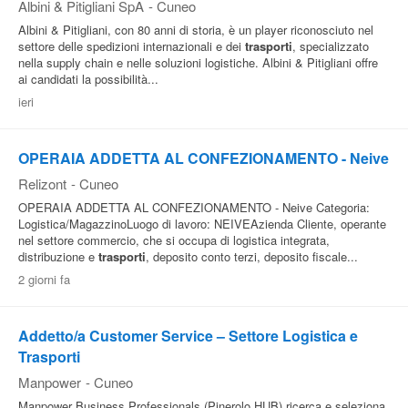
Albini & Pitigliani SpA
-
Cuneo
Albini & Pitigliani, con 80 anni di storia, è un player riconosciuto nel
settore delle spedizioni internazionali e dei
trasporti
, specializzato
nella supply chain e nelle soluzioni logistiche. Albini & Pitigliani offre
ai candidati la possibilità...
ieri
OPERAIA ADDETTA AL CONFEZIONAMENTO - Neive
Relizont
-
Cuneo
OPERAIA ADDETTA AL CONFEZIONAMENTO - Neive Categoria:
Logistica/MagazzinoLuogo di lavoro: NEIVEAzienda Cliente, operante
nel settore commercio, che si occupa di logistica integrata,
distribuzione e
trasporti
, deposito conto terzi, deposito fiscale...
2 giorni fa
Addetto/a Customer Service – Settore Logistica e
Trasporti
Manpower
-
Cuneo
Manpower Business Professionals (Pinerolo HUB) ricerca e seleziona,