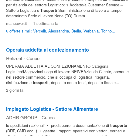
per Azienda del settore Logistico: 1 Addetto/a Customer Service –
Settore Logistica e
Trasporti
Somministrazione di lavoro a tempo
determinato Sede di lavoro None (TO) Durata...
manpower.it
-
1 settimana fa
6 offerte simili: Vercelli, Alessandria, Biella, Verbania, Torino...
Operaia addetta al confezionamento
Relizont
-
Cuneo
OPERAIA ADDETTA AL CONFEZIONAMENTO Categoria:
Logistica/MagazzinoLuogo di lavoro: NEIVEAzienda Cliente, operante
nel settore commercio, che si occupa di logistica integrata,
distribuzione e
trasporti
, deposito conto terzi, deposito fiscale...
2 giorni fa
Impiegato Logistica - Settore Alimentare
ADHR GROUP
-
Cuneo
le spedizioni nazionali • predisporre la documentazione di
trasporto
(DDT, CMR ecc..) • gestire i rapporti operativi con vettori, corrieri e