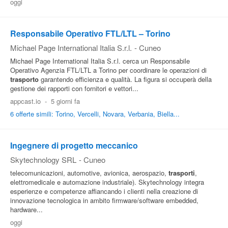
oggi
Responsabile Operativo FTL/LTL – Torino
Michael Page International Italia S.r.l.
-
Cuneo
Michael Page International Italia S.r.l. cerca un Responsabile
Operativo Agenzia FTL/LTL a Torino per coordinare le operazioni di
trasporto
garantendo efficienza e qualità. La figura si occuperà della
gestione dei rapporti con fornitori e vettori...
appcast.io
-
5 giorni fa
6 offerte simili: Torino, Vercelli, Novara, Verbania, Biella...
Ingegnere di progetto meccanico
Skytechnology SRL
-
Cuneo
telecomunicazioni, automotive, avionica, aerospazio,
trasporti
,
elettromedicale e automazione industriale). Skytechnology integra
esperienze e competenze affiancando i clienti nella creazione di
innovazione tecnologica in ambito firmware/software embedded,
hardware...
oggi