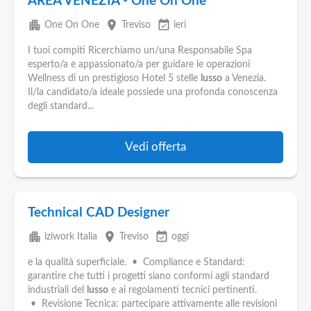
AREA VENEZIA - One On One
apartment
place
event_available
One On One
Treviso
ieri
I tuoi compiti Ricerchiamo un/una Responsabile Spa
esperto/a e appassionato/a per guidare le operazioni
Wellness di un prestigioso Hotel 5 stelle
lusso
a Venezia.
Il/la candidato/a ideale possiede una profonda conoscenza
degli standard...
Vedi offerta
Technical CAD Designer
apartment
place
event_available
iziwork Italia
Treviso
oggi
e la qualità superficiale. • Compliance e Standard:
garantire che tutti i progetti siano conformi agli standard
industriali del
lusso
e ai regolamenti tecnici pertinenti.
• Revisione Tecnica: partecipare attivamente alle revisioni