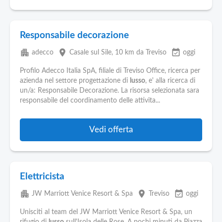
Responsabile decorazione
apartment
place
event_available
adecco
Casale sul Sile
, 10 km da Treviso
oggi
Profilo Adecco Italia SpA, filiale di Treviso Office, ricerca per
azienda nel settore progettazione di
lusso
, e' alla ricerca di
un/a: Responsabile Decorazione. La risorsa selezionata sara
responsabile del coordinamento delle attivita...
Vedi offerta
Elettricista
apartment
place
event_available
JW Marriott Venice Resort & Spa
Treviso
oggi
Unisciti al team del JW Marriott Venice Resort & Spa, un