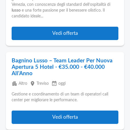
Pubblica
Venezia, con conoscenza degli standard dell’ospitalità di
Offerte
lusso
e una forte passione per il benessere olistico. Il
candidato ideale...
Area
Aziende
Vedi offerta
Bagnino Lusso – Team Leader Per Nuova
Apertura 5 Hotel - €35.000 - €40.000
All'Anno
apartment
place
event_available
Altro
Treviso
oggi
Gestione e coordinamento di un team di operatori call
center per migliorare le performance.
Vedi offerta