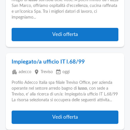
rifugio di
lusso
sull'Isola delle Rose. A pochi minuti da Piazza
San Marco, offriamo ospitalità d'eccellenza, cucina raffinata
e un'iconica Spa. Tra i migliori datori di lavoro, ci
impegniamo...
Vedi offerta
Impiegato/a ufficio IT l.68/99
apartment
place
event_available
adecco
Treviso
oggi
Profilo Adecco Italia spa filiale Treviso Office, per azienda
operante nel settore arredo bagno di
lusso
, con sede a
Treviso, e' alla ricerca di un/a: Impiegato/a ufficio IT L.68/99
La risorsa selezionata si occupera delle seguenti attivita...
Vedi offerta