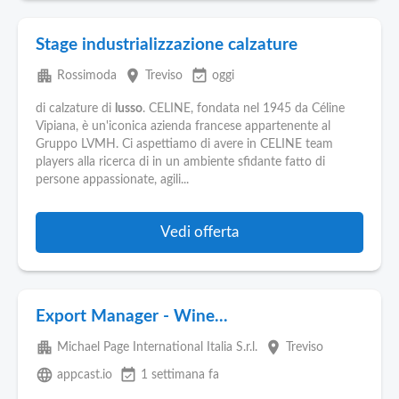
Stage industrializzazione calzature
apartment
place
event_available
Rossimoda
Treviso
oggi
di calzature di
lusso
. CELINE, fondata nel 1945 da Céline
Vipiana, è un'iconica azienda francese appartenente al
Gruppo LVMH. Ci aspettiamo di avere in CELINE team
players alla ricerca di in un ambiente sfidante fatto di
persone appassionate, agili...
Vedi offerta
Export Manager - Wine...
apartment
place
Michael Page International Italia S.r.l.
Treviso
language
event_available
appcast.io
1 settimana fa