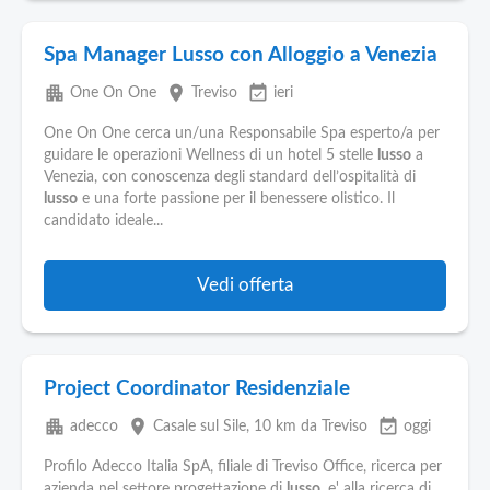
Spa Manager Lusso con Alloggio a Venezia
apartment
place
event_available
One On One
Treviso
ieri
One On One cerca un/una Responsabile Spa esperto/a per
guidare le operazioni Wellness di un hotel 5 stelle
lusso
a
Venezia, con conoscenza degli standard dell’ospitalità di
lusso
e una forte passione per il benessere olistico. Il
candidato ideale...
Vedi offerta
Project Coordinator Residenziale
apartment
place
event_available
adecco
Casale sul Sile
, 10 km da Treviso
oggi
Profilo Adecco Italia SpA, filiale di Treviso Office, ricerca per
azienda nel settore progettazione di
lusso
, e' alla ricerca di