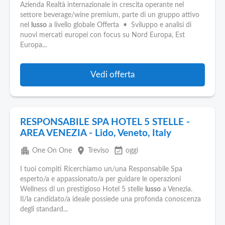
Azienda Realtà internazionale in crescita operante nel
settore beverage/wine premium, parte di un gruppo attivo
nel
lusso
a livello globale Offerta • Sviluppo e analisi di
nuovi mercati europei con focus su Nord Europa, Est
Europa...
Vedi offerta
RESPONSABILE SPA HOTEL 5 STELLE -
AREA VENEZIA - Lido, Veneto, Italy
apartment
place
event_available
One On One
Treviso
oggi
I tuoi compiti Ricerchiamo un/una Responsabile Spa
esperto/a e appassionato/a per guidare le operazioni
Wellness di un prestigioso Hotel 5 stelle
lusso
a Venezia.
Il/la candidato/a ideale possiede una profonda conoscenza
degli standard...