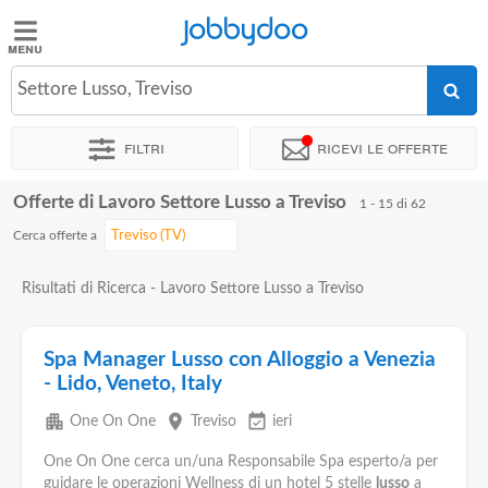
Jobbydoo
Jobbydoo
Settore Lusso, Treviso
Offerte
di
Filtri
Ricevi le offerte
lavoro
Offerte di Lavoro Settore Lusso a Treviso
1 - 15 di 62
Stipendi
Cerca offerte a
Elenco
Risultati di Ricerca - Lavoro Settore Lusso a Treviso
professioni
Spa Manager Lusso con Alloggio a Venezia
Blog
- Lido, Veneto, Italy
apartment
place
event_available
One On One
Treviso
ieri
One On One cerca un/una Responsabile Spa esperto/a per
guidare le operazioni Wellness di un hotel 5 stelle
lusso
a