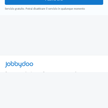
Servizio gratuito. Potrai disattivare il servizio in qualunque momento
Jobbydoo
Cerca per professione
Cerca per area geografica
Cerca per azienda
Termini e Condizioni
Privacy
Contatti
© 2013-2026 Jobbydoo - P.IVA IT02531310346