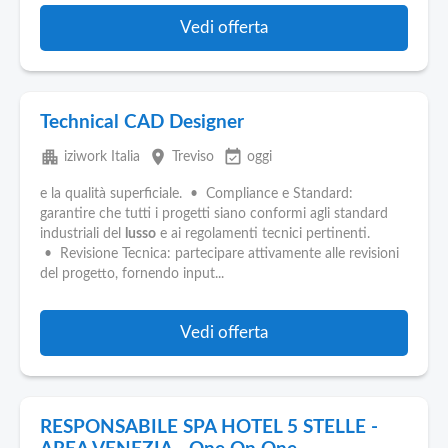
Vedi offerta
Technical CAD Designer
apartment
place
event_available
iziwork Italia
Treviso
oggi
e la qualità superficiale. • Compliance e Standard:
garantire che tutti i progetti siano conformi agli standard
industriali del
lusso
e ai regolamenti tecnici pertinenti.
• Revisione Tecnica: partecipare attivamente alle revisioni
del progetto, fornendo input...
Vedi offerta
RESPONSABILE SPA HOTEL 5 STELLE -