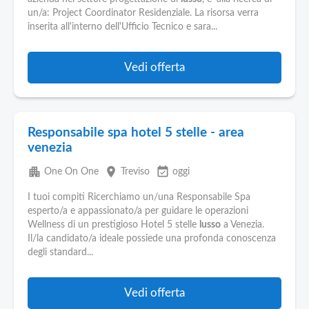
un/a: Project Coordinator Residenziale. La risorsa verra
inserita all'interno dell'Ufficio Tecnico e sara...
Vedi offerta
Responsabile spa hotel 5 stelle - area
venezia
apartment
place
event_available
One On One
Treviso
oggi
I tuoi compiti Ricerchiamo un/una Responsabile Spa
esperto/a e appassionato/a per guidare le operazioni
Wellness di un prestigioso Hotel 5 stelle
lusso
a Venezia.
Il/la candidato/a ideale possiede una profonda conoscenza
degli standard...
Vedi offerta