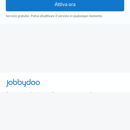
Servizio gratuito. Potrai disattivare il servizio in qualunque momento
Jobbydoo
Cerca per professione
Cerca per area geografica
Cerca per azienda
Termini e Condizioni
Privacy
Contatti
© 2013-2026 Jobbydoo - P.IVA IT02531310346