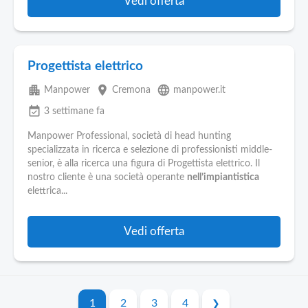
Vedi offerta
Progettista elettrico
apartment
place
language
Manpower
Cremona
manpower.it
event_available
3 settimane fa
Manpower Professional, società di head hunting
specializzata in ricerca e selezione di professionisti middle-
senior, è alla ricerca una figura di Progettista elettrico. Il
nostro cliente è una società operante
nell’impiantistica
elettrica...
Vedi offerta
1
2
3
4