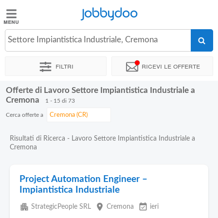
Jobbydoo
Jobbydoo
Settore Impiantistica Industriale, Cremona
Offerte
di
Filtri
Ricevi le offerte
lavoro
Offerte di Lavoro Settore Impiantistica Industriale a
Stipendi
Cremona
1 - 15 di 73
Cerca offerte a
Elenco
professioni
Risultati di Ricerca - Lavoro Settore Impiantistica Industriale a
Cremona
Blog
Project Automation Engineer –
Impiantistica Industriale
apartment
place
event_available
StrategicPeople SRL
Cremona
ieri