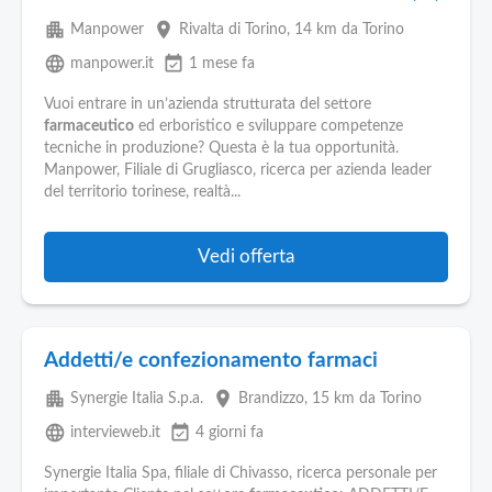
apartment
place
Manpower
Rivalta di Torino
, 14 km da Torino
language
event_available
manpower.it
1 mese fa
Vuoi entrare in un’azienda strutturata del settore
farmaceutico
ed erboristico e sviluppare competenze
tecniche in produzione? Questa è la tua opportunità.
Manpower, Filiale di Grugliasco, ricerca per azienda leader
del territorio torinese, realtà...
Vedi offerta
Addetti/e confezionamento farmaci
apartment
place
Synergie Italia S.p.a.
Brandizzo
, 15 km da Torino
language
event_available
intervieweb.it
4 giorni fa
Synergie Italia Spa, filiale di Chivasso, ricerca personale per