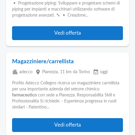
Pubblica
• Progettazione piping: Sviluppare e progettare schemi di
Offerte
piping per impianti e macchinari utilizzando software di
progettazione avanzati. 🔧 • Creazione...
Area
Aziende
Vedi offerta
Magazziniere/carrellista
apartment
place
event_available
adecco
Pianezza
, 11 km da Torino
oggi
Profilo Adecco Collegno ricerca un magazziniere carrellista
per una importante azienda del settore chimico
farmaceutico
con sede a Pianezza. Responsabilita Skill e
Professionalita Si richiede: - Esperienza pregressa in ruoli
similari - Patentino...
Vedi offerta