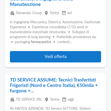
Manutenzione
apartment
place
event_available
Stevanato Group
Torino
ieri
in Ingegneria Meccanica, Elettrica, Automazione, Gestionale
Esperienza • Esperienza consolidata (7/10 anni) in
manutenzione industriale strutturata. • Sviluppo di
programmi di long learning • Preferibile provenienza da:
• packaging
farmaceutico
• contesti...
Vedi offerta
TD SERVICE ASSUME: Tecnici Trasfertisti
Frigoristi (Nord e Centro Italia), €50mila +
furgone +...
apartment
place
event_available
TD SERVICE SRL
Torino
oggi
IN SINTESI AZIENDA: TD Service SETTORE: Sistemi