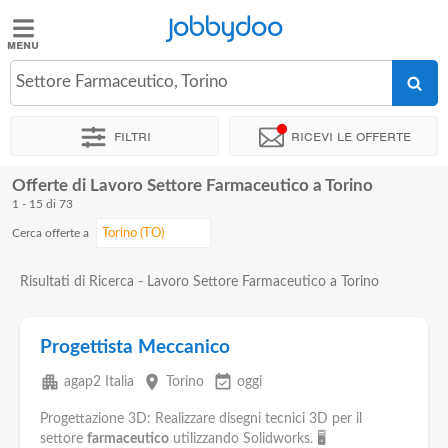
Jobbydoo
Jobbydoo
Settore Farmaceutico, Torino
Offerte
di
Filtri
Ricevi le offerte
lavoro
Offerte di Lavoro Settore Farmaceutico a Torino
Stipendi
1 - 15 di 73
Cerca offerte a
Elenco
professioni
Risultati di Ricerca - Lavoro Settore Farmaceutico a Torino
Blog
Progettista Meccanico
apartment
place
event_available
agap2 Italia
Torino
oggi
Progettazione 3D: Realizzare disegni tecnici 3D per il
settore
farmaceutico
utilizzando Solidworks. 🖥️