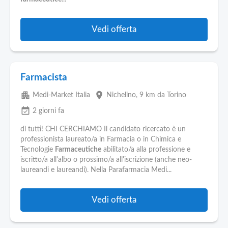
Vedi offerta
Farmacista
apartment
place
Medi-Market Italia
Nichelino
, 9 km da Torino
event_available
2 giorni fa
di tutti! CHI CERCHIAMO Il candidato ricercato è un
professionista laureato/a in Farmacia o in Chimica e
Tecnologie
Farmaceutiche
abilitato/a alla professione e
iscritto/a all'albo o prossimo/a all'iscrizione (anche neo-
laureandi e laureandi). Nella Parafarmacia Medi...
Vedi offerta