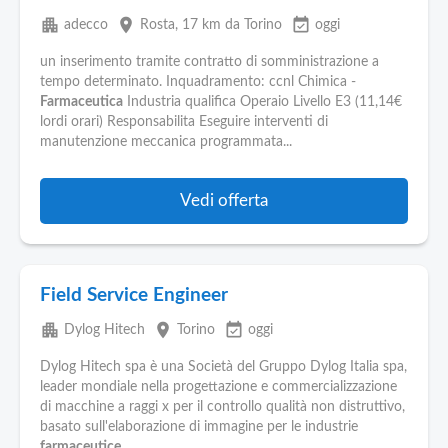
apartment
place
event_available
adecco
Rosta
, 17 km da Torino
oggi
un inserimento tramite contratto di somministrazione a
tempo determinato. Inquadramento: ccnl Chimica -
Farmaceutica
Industria qualifica Operaio Livello E3 (11,14€
lordi orari) Responsabilita Eseguire interventi di
manutenzione meccanica programmata...
Vedi offerta
Field Service Engineer
apartment
place
event_available
Dylog Hitech
Torino
oggi
Dylog Hitech spa è una Società del Gruppo Dylog Italia spa,
leader mondiale nella progettazione e commercializzazione
di macchine a raggi x per il controllo qualità non distruttivo,
basato sull'elaborazione di immagine per le industrie
farmaceutice
...