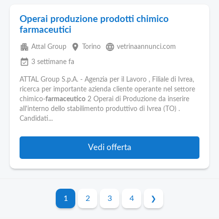
Operai produzione prodotti chimico
farmaceutici
apartment
place
language
Attal Group
Torino
vetrinaannunci.com
event_available
3 settimane fa
ATTAL Group S.p.A. - Agenzia per il Lavoro , Filiale di Ivrea,
ricerca per importante azienda cliente operante nel settore
chimico-
farmaceutico
2 Operai di Produzione da inserire
all'interno dello stabilimento produttivo di Ivrea (TO) .
Candidati...
Vedi offerta
1
2
3
4