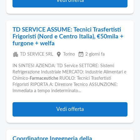
Vedi offerta
TD SERVICE ASSUME: Tecnici Trasfertisti
Frigoristi (Nord e Centro Italia), €50mila +
furgone + welfa
apartment
place
event_available
TD SERVICE SRL
Torino
2 giorni fa
IN SINTESI AZIENDA: TD Service SETTORE: Sistemi
Refrigerazione Industriale MERCATO: Industrie Alimentari e
Chimico-
Farmaceutiche
RUOLO: Tecnici Trasfertisti
Frigoristi RIPORTA A: Direttore Tecnico ASSUNZIONE:
Immediata a tempo indeterminato...
Vedi offerta
Coordinatore Ingegneria della