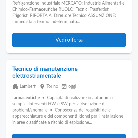
Refrigerazione Industriale MERCATO: Industrie Alimentari e
Chimico-
Farmaceutiche
RUOLO: Tecnici Trasfertisti
Frigoristi RIPORTA A: Direttore Tecnico ASSUNZIONE:
Immediata a tempo indeterminato...
Vedi offerta
Tecnico di manutenzione
elettrostrumentale
apartment
place
event_available
Lamberti
Torino
oggi
farmaceutiche
• Capacità di realizzare in autonomia
semplici interventi HW e SW per la risoluzione di
problemi/anomalie • Conoscenza dei requisiti delle
apparecchiature e dei componenti idonei per l'installazione
in aree classificate a rischio di esplosione...