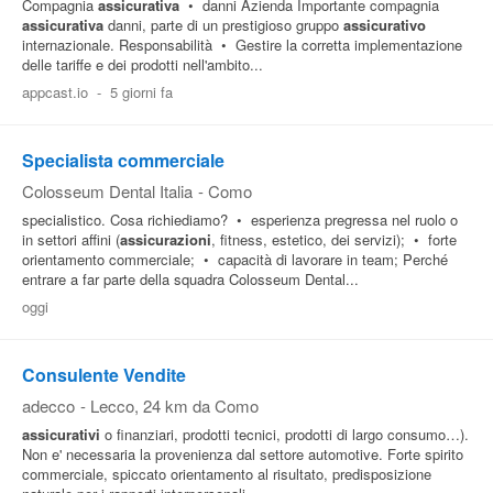
Compagnia
assicurativa
• danni Azienda Importante compagnia
assicurativa
danni, parte di un prestigioso gruppo
assicurativo
internazionale. Responsabilità • Gestire la corretta implementazione
delle tariffe e dei prodotti nell'ambito...
appcast.io
-
5 giorni fa
Specialista commerciale
Colosseum Dental Italia
-
Como
specialistico. Cosa richiediamo? • esperienza pregressa nel ruolo o
in settori affini (
assicurazioni
, fitness, estetico, dei servizi); • forte
orientamento commerciale; • capacità di lavorare in team; Perché
entrare a far parte della squadra Colosseum Dental...
oggi
Consulente Vendite
adecco
-
Lecco
, 24 km da Como
assicurativi
o finanziari, prodotti tecnici, prodotti di largo consumo…).
Non e' necessaria la provenienza dal settore automotive. Forte spirito
commerciale, spiccato orientamento al risultato, predisposizione