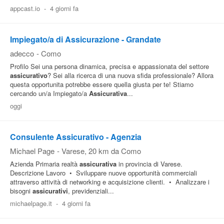
appcast.io
-
4 giorni fa
Pubblica
Offerte
Impiegato/a di Assicurazione - Grandate
adecco
-
Como
Area
Profilo Sei una persona dinamica, precisa e appassionata del settore
Aziende
assicurativo
? Sei alla ricerca di una nuova sfida professionale? Allora
questa opportunita potrebbe essere quella giusta per te! Stiamo
cercando un/a Impiegato/a
Assicurativa
...
oggi
Consulente Assicurativo - Agenzia
Michael Page
-
Varese
, 20 km da Como
Azienda Primaria realtà
assicurativa
in provincia di Varese.
Descrizione Lavoro • Sviluppare nuove opportunità commerciali
attraverso attività di networking e acquisizione clienti. • Analizzare i
bisogni
assicurativi
, previdenziali...
michaelpage.it
-
4 giorni fa