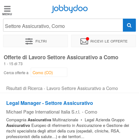
Jobbydoo
Jobbydoo
Settore Assicurativo, Como
Offerte
di
Filtri
Ricevi le offerte
lavoro
Offerte di Lavoro Settore Assicurativo a Como
1 - 15 di 73
Stipendi
Cerca offerte a
Elenco
Risultati di Ricerca - Lavoro Settore Assicurativo a Como
professioni
Legal Manager - Settore Assicurativo
Michael Page International Italia S.r.l.
-
Como
Blog
Compagnia
Assicurativa
Multinazionale • Legal Azienda Gruppo
Assicurativo
Europeo di riferimento in Assicurazione e Gestione dei
rischi specialista degli attori della cura (ospedali, cliniche, RSA,
professionisti della salute…) e dei territori...