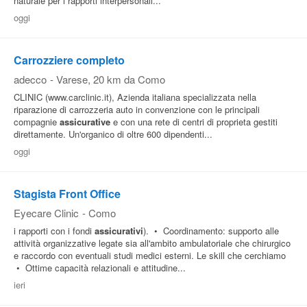
naturale per i rapporti interpersonali...
oggi
Carrozziere completo
adecco
-
Varese
, 20 km da Como
CLINIC (www.carclinic.it), Azienda italiana specializzata nella
riparazione di carrozzeria auto in convenzione con le principali
compagnie
assicurative
e con una rete di centri di proprieta gestiti
direttamente. Un'organico di oltre 600 dipendenti...
oggi
Stagista Front Office
Eyecare Clinic
-
Como
i rapporti con i fondi
assicurativi
). • Coordinamento: supporto alle
attività organizzative legate sia all'ambito ambulatoriale che chirurgico
e raccordo con eventuali studi medici esterni. Le skill che cerchiamo
• Ottime capacità relazionali e attitudine...
ieri