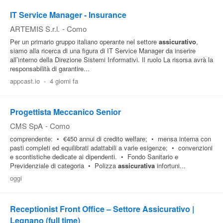
IT Service Manager - Insurance
ARTEMIS S.r.l.
-
Como
Per un primario gruppo italiano operante nel settore
assicurativo
,
siamo alla ricerca di una figura di IT Service Manager da inserire
all’interno della Direzione Sistemi Informativi. Il ruolo La risorsa avrà la
responsabilità di garantire...
appcast.io
-
4 giorni fa
Progettista Meccanico Senior
CMS SpA
-
Como
comprendente: • €450 annui di credito welfare; • mensa interna con
pasti completi ed equilibrati adattabili a varie esigenze; • convenzioni
e scontistiche dedicate ai dipendenti. • Fondo Sanitario e
Previdenziale di categoria • Polizza
assicurativa
infortuni...
oggi
Receptionist Front Office – Settore Assicurativo |
Legnano (full time)