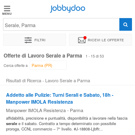
Jobbydoo
Jobbydoo
Serale, Parma
Offerte
di
Filtri
Ricevi le offerte
lavoro
Offerte di Lavoro Serale a Parma
1 - 15 di 53
Stipendi
Cerca offerte a
Risultati di Ricerca - Lavoro Serale a Parma
Elenco
professioni
Addetto alle Pulizie: Turni Serali e Sabato, 18h -
Manpower IMOLA Resistenza
Manpower IMOLA Resistenza
-
Parma
Blog
affidabilità, precisione e puntualità, disponibilità a lavorare nella fascia
serale
e il sabato. Contratto a tempo determinato con possibile
proroga, CCNL commercio – 7° livello. #J-18808-Ljbffr...