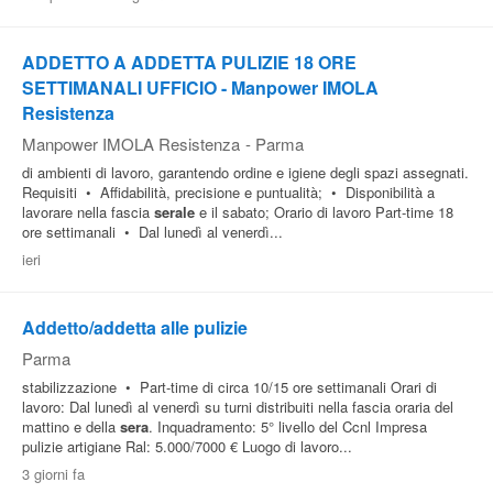
ADDETTO A ADDETTA PULIZIE 18 ORE
SETTIMANALI UFFICIO - Manpower IMOLA
Resistenza
Manpower IMOLA Resistenza
-
Parma
di ambienti di lavoro, garantendo ordine e igiene degli spazi assegnati.
Requisiti • Affidabilità, precisione e puntualità; • Disponibilità a
lavorare nella fascia
serale
e il sabato; Orario di lavoro Part-time 18
ore settimanali • Dal lunedì al venerdì...
ieri
Addetto/addetta alle pulizie
Parma
stabilizzazione • Part-time di circa 10/15 ore settimanali Orari di
lavoro: Dal lunedì al venerdì su turni distribuiti nella fascia oraria del
mattino e della
sera
. Inquadramento: 5° livello del Ccnl Impresa
pulizie artigiane Ral: 5.000/7000 € Luogo di lavoro...
3 giorni fa