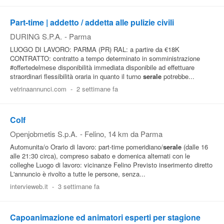
Part-time | addetto / addetta alle pulizie civili
DURING S.P.A.
-
Parma
LUOGO DI LAVORO: PARMA (PR) RAL: a partire da €18K
CONTRATTO: contratto a tempo determinato in somministrazione
#offertedelmese disponibilità immediata disponibile ad effettuare
straordinari flessibilità oraria in quanto il turno
serale
potrebbe...
vetrinaannunci.com
-
2 settimane fa
Colf
Openjobmetis S.p.A.
-
Felino
, 14 km da Parma
Automunita/o Orario di lavoro: part-time pomeridiano/
serale
(dalle 16
alle 21:30 circa), compreso sabato e domenica alternati con le
colleghe Luogo di lavoro: vicinanze Felino Previsto inserimento diretto
L'annuncio è rivolto a tutte le persone, senza...
intervieweb.it
-
3 settimane fa
Capoanimazione ed animatori esperti per stagione