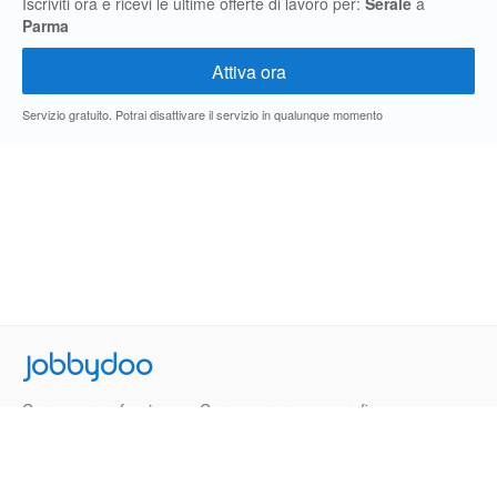
Iscriviti ora e ricevi le ultime offerte di lavoro per:
Serale
a
Parma
Servizio gratuito. Potrai disattivare il servizio in qualunque momento
Jobbydoo
Cerca per professione
Cerca per area geografica
Cerca per azienda