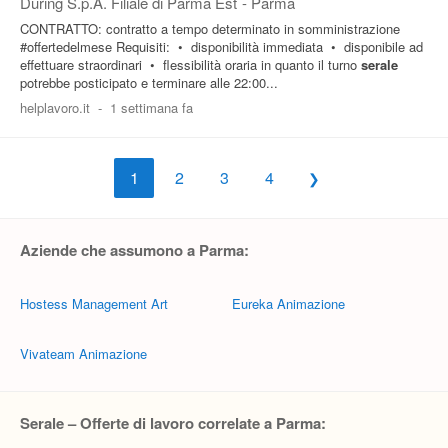
During S.p.A. Filiale di Parma Est
-
Parma
CONTRATTO: contratto a tempo determinato in somministrazione
#offertedelmese Requisiti: • disponibilità immediata • disponibile ad
effettuare straordinari • flessibilità oraria in quanto il turno
serale
potrebbe posticipato e terminare alle 22:00...
helplavoro.it
-
1 settimana fa
1
2
3
4
Aziende che assumono a Parma:
Hostess Management Art
Eureka Animazione
Vivateam Animazione
Serale – Offerte di lavoro correlate a Parma: