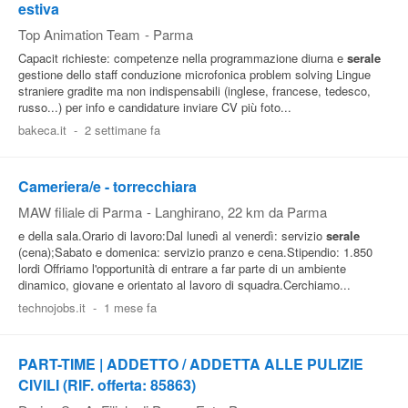
estiva
Top Animation Team
-
Parma
Capacit richieste: competenze nella programmazione diurna e
serale
gestione dello staff conduzione microfonica problem solving Lingue
straniere gradite ma non indispensabili (inglese, francese, tedesco,
russo...) per info e candidature inviare CV più foto...
bakeca.it
-
2 settimane fa
Cameriera/e - torrecchiara
MAW filiale di Parma
-
Langhirano
, 22 km da Parma
e della sala.Orario di lavoro:Dal lunedì al venerdì: servizio
serale
(cena);Sabato e domenica: servizio pranzo e cena.Stipendio: 1.850
lordi Offriamo l'opportunità di entrare a far parte di un ambiente
dinamico, giovane e orientato al lavoro di squadra.Cerchiamo...
technojobs.it
-
1 mese fa
PART-TIME | ADDETTO / ADDETTA ALLE PULIZIE
CIVILI (RIF. offerta: 85863)