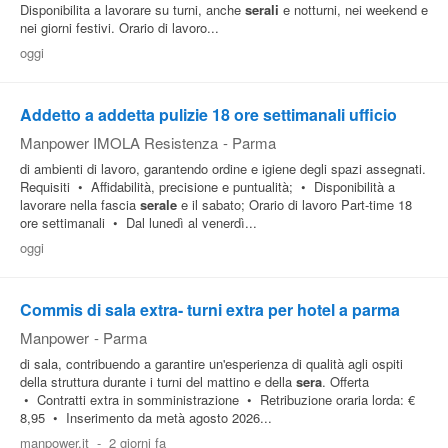
Disponibilita a lavorare su turni, anche
serali
e notturni, nei weekend e
nei giorni festivi. Orario di lavoro...
oggi
Addetto a addetta pulizie 18 ore settimanali ufficio
Manpower IMOLA Resistenza
-
Parma
di ambienti di lavoro, garantendo ordine e igiene degli spazi assegnati.
Requisiti • Affidabilità, precisione e puntualità; • Disponibilità a
lavorare nella fascia
serale
e il sabato; Orario di lavoro Part-time 18
ore settimanali • Dal lunedì al venerdì...
oggi
Commis di sala extra- turni extra per hotel a parma
Manpower
-
Parma
di sala, contribuendo a garantire un'esperienza di qualità agli ospiti
della struttura durante i turni del mattino e della
sera
. Offerta
• Contratti extra in somministrazione • Retribuzione oraria lorda: €
8,95 • Inserimento da metà agosto 2026...
manpower.it
-
2 giorni fa