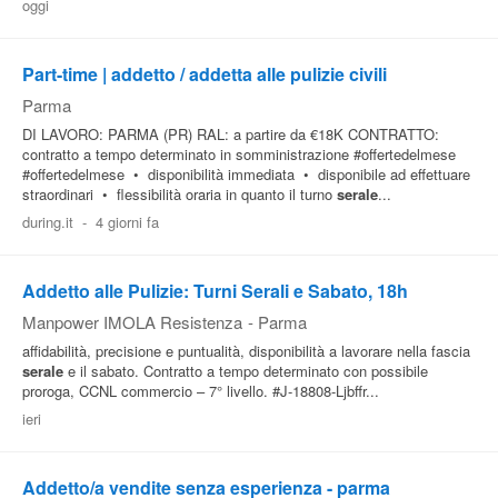
oggi
Pubblica
Offerte
Part-time | addetto / addetta alle pulizie civili
Parma
Area
DI LAVORO: PARMA (PR) RAL: a partire da €18K CONTRATTO:
contratto a tempo determinato in somministrazione #offertedelmese
Aziende
#offertedelmese • disponibilità immediata • disponibile ad effettuare
straordinari • flessibilità oraria in quanto il turno
serale
...
during.it
-
4 giorni fa
Addetto alle Pulizie: Turni Serali e Sabato, 18h
Manpower IMOLA Resistenza
-
Parma
affidabilità, precisione e puntualità, disponibilità a lavorare nella fascia
serale
e il sabato. Contratto a tempo determinato con possibile
proroga, CCNL commercio – 7° livello. #J-18808-Ljbffr...
ieri
Addetto/a vendite senza esperienza - parma