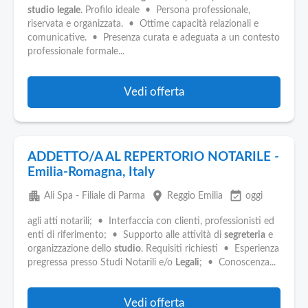
studio
legale
. Profilo ideale • Persona professionale,
riservata e organizzata. • Ottime capacità relazionali e
comunicative. • Presenza curata e adeguata a un contesto
professionale formale...
Vedi offerta
ADDETTO/A AL REPERTORIO NOTARILE -
Emilia-Romagna, Italy
apartment
place
event_available
Ali Spa - Filiale di Parma
Reggio Emilia
oggi
agli atti notarili; • Interfaccia con clienti, professionisti ed
enti di riferimento; • Supporto alle attività di
segreteria
e
organizzazione dello
studio
. Requisiti richiesti • Esperienza
pregressa presso Studi Notarili e/o
Legali
; • Conoscenza...
Vedi offerta