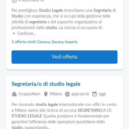
event_available
4 settimane fa
Per prestigioso
Studio
Legale
ricerchiamo una
Segretaria
di
Studio
con esperienza, che si occupi della gestione delle
attività di
segreteria
e del supporto organizzativo ai
professionisti dello
studio
. La risorsa si occuperà di:
• Gestione...
3 offerte simili: Genova, Savona, Imperia
Vedi offerta
Segretaria/o di studio legale
apartment
place
language
event_available
GruppoNam
Milano
appcast.io
oggi
Per rinomato
studio
legale
internazionale con uffici in cento
a Milano siamo alla ricerca di un/una
SEGRETARIO
/A DI
STUDIO
LEGALE
Questa posizione è fondamentale per
garantire l'efficienza delle operazioni quotidiane dello
studio
, supportando...