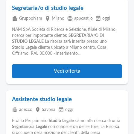
Segretaria/o di studio legale
apartment
place
language
event_available
GruppoNam
Milano
appcast.io
oggi
NAM SpA Società di Ricerca e Selezione, filiale di Milano,
ricerca per importante cliente:
SEGRETARIA
/O DI
STUDIO
LEGALE
La risorsa sarà inserita presso uno
Studio
Legale
cliente ubicato a Milano centro. Cosa
Offriamo: RAL 30.000 - inserimento...
Vedi offerta
Assistente studio legale
apartment
place
event_available
adecco
Savona
oggi
Profilo Per primario
Studio
Legale
siamo alla ricerca di un/a
Segretario
/a
Legale
con conoscenza del settore. La Risorsa
si occupera della ricezione dei clienti, della presa