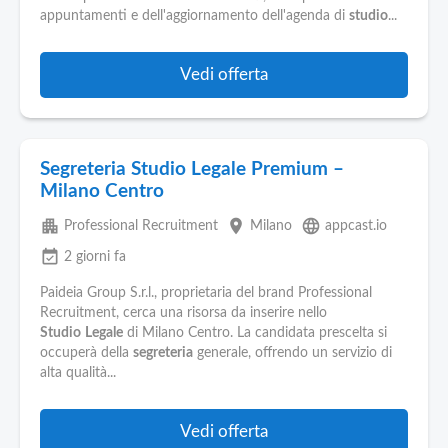
appuntamenti e dell'aggiornamento dell'agenda di
studio
...
Vedi offerta
Segreteria Studio Legale Premium –
Milano Centro
apartment
place
language
Professional Recruitment
Milano
appcast.io
event_available
2 giorni fa
Paideia Group S.r.l., proprietaria del brand Professional
Recruitment, cerca una risorsa da inserire nello
Studio
Legale
di Milano Centro. La candidata prescelta si
occuperà della
segreteria
generale, offrendo un servizio di
alta qualità...
Vedi offerta