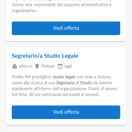
Pubblica
risorsa sarà responsabile del supporto amministrativo e
Offerte
organizzativo...
Area
Vedi offerta
Aziende
Segretario/a Studio Legale
apartment
place
event_available
adecco
Padova
oggi
Profilo Per prestigioso
studio
legale
con sede a Padova,
siamo alla ricerca di una
Segretaria
di
Studio
da inserire
stabilmente all'interno dell'organizzazione. Orario di lavoro:
full time, 40 ore settimanali dal lunedi al venerdi...
Vedi offerta