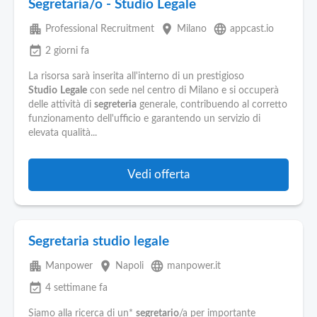
Segretaria/o - Studio Legale
apartment
place
language
Professional Recruitment
Milano
appcast.io
event_available
2 giorni fa
La risorsa sarà inserita all'interno di un prestigioso
Studio
Legale
con sede nel centro di Milano e si occuperà
delle attività di
segreteria
generale, contribuendo al corretto
funzionamento dell'ufficio e garantendo un servizio di
elevata qualità...
Vedi offerta
Segretaria studio legale
apartment
place
language
Manpower
Napoli
manpower.it
event_available
4 settimane fa
Siamo alla ricerca di un*
segretario
/a per importante