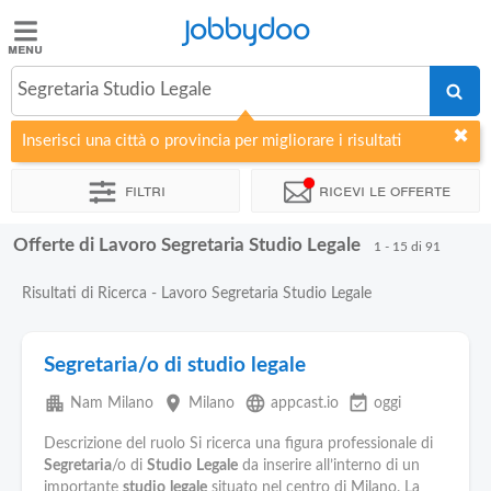
Jobbydoo
Jobbydoo
Segretaria Studio Legale
Offerte
di
Inserisci una città o provincia per migliorare i risultati
lavoro
Filtri
Ricevi le offerte
Stipendi
Offerte di Lavoro Segretaria Studio Legale
1 - 15 di 91
Elenco
Risultati di Ricerca - Lavoro Segretaria Studio Legale
professioni
Segretaria/o di studio legale
Blog
apartment
place
language
event_available
Nam Milano
Milano
appcast.io
oggi
Descrizione del ruolo Si ricerca una figura professionale di
Segretaria
/o di
Studio
Legale
da inserire all’interno di un
importante
studio
legale
situato nel centro di Milano. La