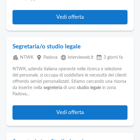
Vedi offerta
Segretaria/o studio legale
apartment
place
language
event_available
NTWK
Padova
intervieweb.it
3 giorni fa
NTWK, azienda italiana operante nella ricerca e selezione
del personale, si occupa di soddisfare le necessità dei clienti
offrendo servizi personalizzati. Stiamo cercando una risorsa
da inserire nella
segreteria
di uno
studio
legale
in zona
Padova...
Vedi offerta