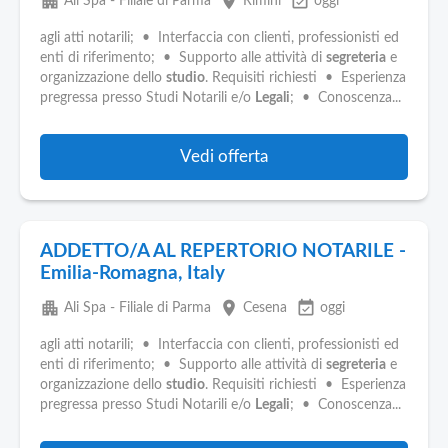
apartment
place
event_available
Ali Spa - Filiale di Parma
Rimini
oggi
agli atti notarili; • Interfaccia con clienti, professionisti ed
enti di riferimento; • Supporto alle attività di
segreteria
e
organizzazione dello
studio
. Requisiti richiesti • Esperienza
pregressa presso Studi Notarili e/o
Legali
; • Conoscenza...
Vedi offerta
ADDETTO/A AL REPERTORIO NOTARILE -
Emilia-Romagna, Italy
apartment
place
event_available
Ali Spa - Filiale di Parma
Cesena
oggi
agli atti notarili; • Interfaccia con clienti, professionisti ed
enti di riferimento; • Supporto alle attività di
segreteria
e
organizzazione dello
studio
. Requisiti richiesti • Esperienza
pregressa presso Studi Notarili e/o
Legali
; • Conoscenza...