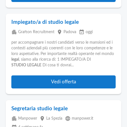
Impiegato/a di studio legale
apartment
place
event_available
Grafton Recruitment
Padova
oggi
per accompagnare i nostri candidati verso le mansioni ed i
contesti aziendali più coerenti con le loro competenze e le
loro aspettative. Per importante realtà operante nel mondo
legal
, siamo alla ricerca di: 1 IMPIEGATO/A DI
STUDIO
LEGALE
Di cosa ti dovrai...
Vedi offerta
Segretaria studio legale
apartment
place
language
Manpower
La Spezia
manpower.it