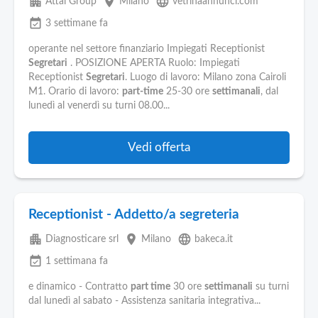
apartment
place
language
Attal Group
Milano
vetrinaannunci.com
event_available
3 settimane fa
operante nel settore finanziario Impiegati Receptionist
Segretari
. POSIZIONE APERTA Ruolo: Impiegati
Receptionist
Segretari
. Luogo di lavoro: Milano zona Cairoli
M1. Orario di lavoro:
part-time
25-30 ore
settimanali
, dal
lunedì al venerdì su turni 08.00...
Vedi offerta
Receptionist - Addetto/a segreteria
apartment
place
language
Diagnosticare srl
Milano
bakeca.it
event_available
1 settimana fa
e dinamico - Contratto
part time
30 ore
settimanali
su turni
dal lunedì al sabato - Assistenza sanitaria integrativa...