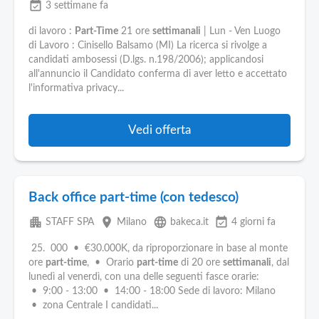
Pubblica
event_available
3 settimane fa
Offerte
di lavoro :
Part-Time
21 ore
settimanali
| Lun - Ven Luogo
di Lavoro : Cinisello Balsamo (MI) La ricerca si rivolge a
Area
candidati ambosessi (D.lgs. n.198/2006); applicandosi
all'annuncio il Candidato conferma di aver letto e accettato
Aziende
l'informativa privacy...
Vedi offerta
Back office part-time (con tedesco)
apartment
place
language
event_available
STAFF SPA
Milano
bakeca.it
4 giorni fa
25. 000 • €30.000K, da riproporzionare in base al monte
ore
part-time
, • Orario
part-time
di 20 ore
settimanali
, dal
lunedì al venerdì, con una delle seguenti fasce orarie:
• 9:00 - 13:00 • 14:00 - 18:00 Sede di lavoro: Milano
• zona Centrale I candidati...