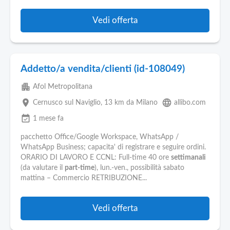
Vedi offerta
Addetto/a vendita/clienti (id-108049)
apartment
Afol Metropolitana
place
language
Cernusco sul Naviglio
, 13 km da Milano
allibo.com
event_available
1 mese fa
pacchetto Office/Google Workspace, WhatsApp /
WhatsApp Business; capacita' di registrare e seguire ordini.
ORARIO DI LAVORO E CCNL: Full-time 40 ore
settimanali
(da valutare il
part-time
), lun.-ven., possibilità sabato
mattina – Commercio RETRIBUZIONE...
Vedi offerta