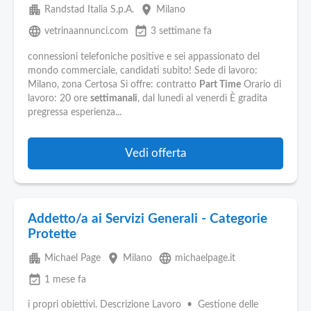
apartment
place
Randstad Italia S.p.A.
Milano
language
event_available
vetrinaannunci.com
3 settimane fa
connessioni telefoniche positive e sei appassionato del
mondo commerciale, candidati subito! Sede di lavoro:
Milano, zona Certosa Si offre: contratto
Part Time
Orario di
lavoro: 20 ore
settimanali
, dal lunedì al venerdì È gradita
pregressa esperienza...
Vedi offerta
Addetto/a ai Servizi Generali - Categorie
Protette
apartment
place
language
Michael Page
Milano
michaelpage.it
event_available
1 mese fa
i propri obiettivi. Descrizione Lavoro • Gestione delle