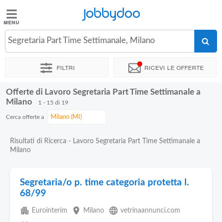
Jobbydoo
Jobbydoo
Segretaria Part Time Settimanale, Milano
Offerte
di
Filtri
Ricevi le offerte
lavoro
Offerte di Lavoro Segretaria Part Time Settimanale a
Stipendi
Milano
1 - 15 di 19
Cerca offerte a
Elenco
professioni
Risultati di Ricerca - Lavoro Segretaria Part Time Settimanale a
Milano
Blog
Segretaria/o p. time categoria protetta l.
68/99
apartment
place
language
Eurointerim
Milano
vetrinaannunci.com