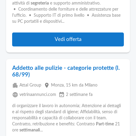
attività di
segreteria
e supporto amministrativo.
• Coordinamento delle forniture e delle attrezzature per
l'ufficio. • Supporto IT di primo livello • Assistenza base
su PC portatili e dispositivi...
Vedi offerta
Addetto alle pulizie - categorie protette (l.
68/99)
apartment
place
Attal Group
Monza
, 15 km da Milano
language
event_available
vetrinaannunci.com
2 settimane fa
di organizzare il lavoro in autonomia; Attenzione ai dettagli
e al rispetto degli standard di igiene; Affidabilità, senso di
responsabilità e capacità di collaborare con il team.
Contratto, retribuzione e benefits: Contratto
Part-time
21
ore
settimanali
...