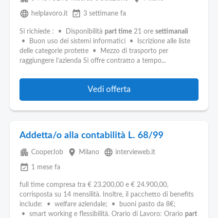
language
event_available
helplavoro.it
3 settimane fa
Si richiede : • Disponibilità
part time
21 ore
settimanali
• Buon uso dei sistemi informatici • Iscrizione alle liste
delle categorie protette • Mezzo di trasporto per
raggiungere l’azienda Si offre contratto a tempo...
Vedi offerta
Addetta/o alla contabilità L. 68/99
apartment
place
language
CooperJob
Milano
intervieweb.it
event_available
1 mese fa
full time compresa tra € 23.200,00 e € 24.900,00,
corrisposta su 14 mensilità. Inoltre, il pacchetto di benefits
include: • welfare aziendale; • buoni pasto da 8€;
• smart working e flessibilità. Orario di Lavoro: Orario
part