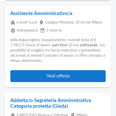
Assistente Amministrativo/a
apartment
place
e-work S.p.A
Cologno Monzese
, 10 km da Milano
language
event_available
intervieweb.it
1 mese fa
della lingua inglese. Inquadramento: mensile lorda di €
1.783,75 Orario di lavoro:
part-time
20 ore
settimanali
, con
possibilità di scegliere tra fascia mattutina o pomeridiana
dal lunedì al venerdì Contratto di lavoro: si offre contratto a
tempo determinato...
Vedi offerta
Addetta/o Segreteria Amministrativa
Categoria protetta (Giada)
apartment
place
S-MSTUDIO Ricerca e Selezione
Milano