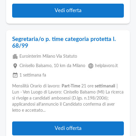
Vedi offerta
Segretaria/o p. time categoria protetta l.
68/99
apartment
Eurointerim Milano Via Statuto
place
language
Cinisello Balsamo
, 10 km da Milano
helplavoro.it
event_available
1 settimana fa
Mensilità Orario di lavoro:
Part-Time
21 ore
settimanali
|
Lun - Ven Luogo di Lavoro: Cinisello Balsamo (MI) La ricerca
si rivolge a candidati ambosessi (D.lgs. n.198/2006);
applicandosi all'annuncio il Candidato conferma di aver
letto e accettato...
Vedi offerta