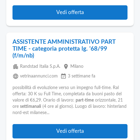
Vedi offerta
ASSISTENTE AMMINISTRATIVO PART
TIME - categoria protetta lg. '68/99
(f/m/nb)
apartment
place
Randstad Italia S.p.A.
Milano
language
event_available
vetrinaannunci.com
3 settimane fa
possibilità di evoluzione verso un impegno full-time. Ral
offerta: 30 K su Full Time, completata da buoni pasto del
valore di €6,29. Orario di lavoro:
part-time
orizzontale, 21
ore
settimanali
(4 ore al giorno). Luogo di lavoro: hinterland
nord-est milanese...
Vedi offerta