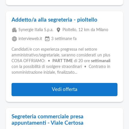
Addetto/a alla segreteria - pioltello
apartment
place
Synergie Italia S.p.a.
Pioltello
, 12 km da Milano
language
event_available
intervieweb.it
3 settimane fa
Candidati/e con esperienza pregressa nel settore
amministrativo/segretariale, saranno considerati un plus
COSA OFFRIAMO: •
PART TIME
di 20 ore
settimanali
con la possibilità di svolgere straordinari • Contratto in
somministrazione iniziale, finalizzato...
Vedi offerta
Segreteria commerciale presa
appuntamenti - Viale Certosa