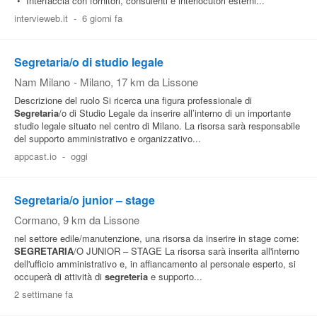
• Interfaccia con fornitori, consulenti e interlocutori esterni...
intervieweb.it
-
6 giorni fa
Segretaria/o di studio legale
Nam Milano
-
Milano
, 17 km da Lissone
Descrizione del ruolo Si ricerca una figura professionale di
Segretaria
/o di Studio Legale da inserire all’interno di un importante
studio legale situato nel centro di Milano. La risorsa sarà responsabile
del supporto amministrativo e organizzativo...
appcast.io
-
oggi
Segretaria/o junior – stage
Cormano
, 9 km da Lissone
nel settore edile/manutenzione, una risorsa da inserire in stage come:
SEGRETARIA
/O JUNIOR – STAGE La risorsa sarà inserita all'interno
dell'ufficio amministrativo e, in affiancamento al personale esperto, si
occuperà di attività di
segreteria
e supporto...
2 settimane fa