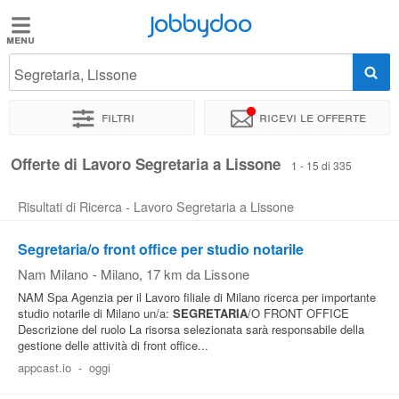
Jobbydoo
Jobbydoo
Segretaria, Lissone
Offerte
di
Filtri
Ricevi le offerte
lavoro
Offerte di Lavoro Segretaria a Lissone
1 - 15 di 335
Stipendi
Risultati di Ricerca - Lavoro Segretaria a Lissone
Elenco
Segretaria/o front office per studio notarile
professioni
Nam Milano
-
Milano
, 17 km da Lissone
NAM Spa Agenzia per il Lavoro filiale di Milano ricerca per importante
studio notarile di Milano un/a:
SEGRETARIA
/O FRONT OFFICE
Blog
Descrizione del ruolo La risorsa selezionata sarà responsabile della
gestione delle attività di front office...
appcast.io
-
oggi