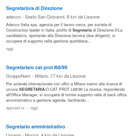
Segretario/a di Direzione
Pubblica
adecco
-
Sesto San Giovanni
, 8 km da Lissone
Offerte
Adecco Italia spa, agenzia per il lavoro cerca, per societa di
Construction leader in Italia, profilo di
Segretaria
di Direzione:Il/La
candidato/a, riportando alla Direzione tecnica (due dirigenti), si
Area
occupera di supporto nella gestione quotidiana...
Aziende
oggi
Segretaria/o cat prot l68/99
GruppoNam
-
Milano
, 17 km da Lissone
Per azienda internazionale con uffici a Milano siamo alla ricerca di
un/una
SEGRETARIA
/O CAT PROT L68/99 La risorsa, rispondendo
all'Office Manager, si occuperà di fornire supporto nelle di back office
amministrativo e gestione agenda, facilitando...
appcast.io
-
oggi
Segretario amministrativo
Umana
-
Monza
, 4 km da Lissone