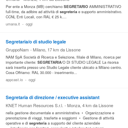
Per ente a Monza (MB) cerchiamo
SEGRETARIO
AMMINISTRATIVO
full-time, da adibire ad attività di
segreteria
e supporto amministrativo.
CCNL Enti Locali, con RAL € 25 k....
umana.it
-
oggi
Segretaria/o di studio legale
GruppoNam
-
Milano
, 17 km da Lissone
NAM SpA Società di Ricerca e Selezione, filiale di Milano, ricerca per
importante cliente:
SEGRETARIA
/O DI STUDIO LEGALE La risorsa
sarà inserita presso uno Studio Legale cliente ubicato a Milano centro.
Cosa Offriamo: RAL 30.000 - inserimento...
appcast.io
-
oggi
Segretaria di direzione / executive assistant
KNET Human Resources S.r.l.
-
Monza
, 4 km da Lissone
nella gestione documentale e amministrativa • Organizzazione e
prenotazione di viaggi, trasferte e soggiorni • Gestione di attività
operative e di
segreteria
a supporto del cliente aziendale