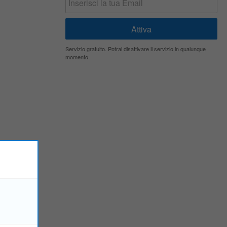
Servizio gratuito. Potrai disattivare il servizio in qualunque
momento
ogettazione,