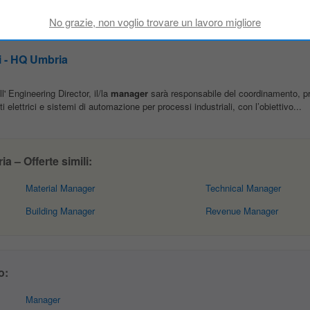
elettrici e sistemi di automazione per processi industriali, con l’obiettivo...
i - HQ Umbria
 Engineering Director, il/la
manager
sarà responsabile del coordinamento, pr
elettrici e sistemi di automazione per processi industriali, con l’obiettivo...
 – Offerte simili:
Material Manager
Technical Manager
Building Manager
Revenue Manager
o:
Manager