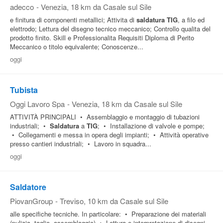
adecco
-
Venezia
, 18 km da Casale sul Sile
e finitura di componenti metallici; Attivita di
saldatura
TIG
, a filo ed
elettrodo; Lettura del disegno tecnico meccanico; Controllo qualita del
prodotto finito. Skill e Professionalita Requisiti Diploma di Perito
Meccanico o titolo equivalente; Conoscenze...
oggi
Tubista
Oggi Lavoro Spa
-
Venezia
, 18 km da Casale sul Sile
ATTIVITÀ PRINCIPALI • Assemblaggio e montaggio di tubazioni
industriali; •
Saldatura
a
TIG
; • Installazione di valvole e pompe;
• Collegamenti e messa in opera degli impianti; • Attività operative
presso cantieri industriali; • Lavoro in squadra...
oggi
Saldatore
PiovanGroup
-
Treviso
, 10 km da Casale sul Sile
alle specifiche tecniche. In particolare: • Preparazione dei materiali
(pulizia, taglio, assemblaggio) • Lettura e interpretazione di disegni