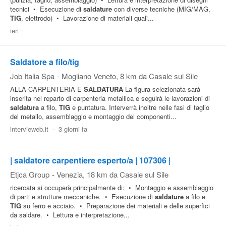
tecnici • Esecuzione di
saldature
con diverse tecniche (MIG/MAG,
TIG
, elettrodo) • Lavorazione di materiali quali...
ieri
Saldatore a filo/tig
Job Italia Spa
-
Mogliano Veneto
, 8 km da Casale sul Sile
ALLA CARPENTERIA E
SALDATURA
La figura selezionata sarà
inserita nel reparto di carpenteria metallica e seguirà le lavorazioni di
saldatura
a filo,
TIG
e puntatura. Interverrà inoltre nelle fasi di taglio
del metallo, assemblaggio e montaggio dei componenti...
intervieweb.it
-
3 giorni fa
| saldatore carpentiere esperto/a | 107306 |
Etjca Group
-
Venezia
, 18 km da Casale sul Sile
ricercata si occuperà principalmente di: • Montaggio e assemblaggio
di parti e strutture meccaniche. • Esecuzione di
saldature
a filo e
TIG
su ferro e acciaio. • Preparazione dei materiali e delle superfici
da saldare. • Lettura e interpretazione...