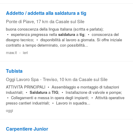
Pubblica
Addetto / addetta alla saldatura a tig
Offerte
Ponte di Piave
, 17 km da Casale sul Sile
buona conoscenza della lingua italiana (scritta e parlata);
• esperienza pregressa nella
saldatura
a
tig
; • conoscenza del
Area
disegno tecnico; • disponibilità al lavoro a giornata. Si offre iniziale
Aziende
contratto a tempo determinato, con possibilità...
maw.it
-
ieri
Tubista
Oggi Lavoro Spa
-
Treviso
, 10 km da Casale sul Sile
ATTIVITÀ PRINCIPALI • Assemblaggio e montaggio di tubazioni
industriali; •
Saldatura
a
TIG
; • Installazione di valvole e pompe;
• Collegamenti e messa in opera degli impianti; • Attività operative
presso cantieri industriali; • Lavoro in squadra...
oggi
Carpentiere Junior