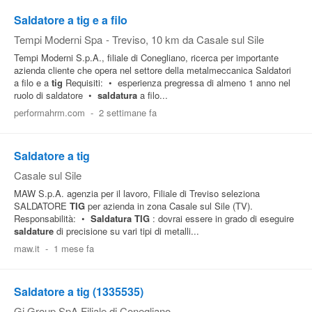
Saldatore a tig e a filo
Tempi Moderni Spa
-
Treviso
, 10 km da Casale sul Sile
Tempi Moderni S.p.A., filiale di Conegliano, ricerca per importante
azienda cliente che opera nel settore della metalmeccanica Saldatori
a filo e a
tig
Requisiti: • esperienza pregressa di almeno 1 anno nel
ruolo di saldatore •
saldatura
a filo...
performahrm.com
-
2 settimane fa
Saldatore a tig
Casale sul Sile
MAW S.p.A. agenzia per il lavoro, Filiale di Treviso seleziona
SALDATORE
TIG
per azienda in zona Casale sul Sile (TV).
Responsabilità: •
Saldatura
TIG
: dovrai essere in grado di eseguire
saldature
di precisione su vari tipi di metalli...
maw.it
-
1 mese fa
Saldatore a tig (1335535)
Gi Group SpA Filiale di Conegliano
-