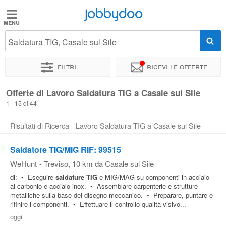
Jobbydoo
Jobbydoo
Saldatura TIG, Casale sul Sile
Offerte
di
Filtri
Ricevi le offerte
lavoro
Offerte di Lavoro Saldatura TIG a Casale sul Sile
1 - 15 di 44
Stipendi
Risultati di Ricerca - Lavoro Saldatura TIG a Casale sul Sile
Elenco
Saldatore TIG/MIG RIF: 99515
professioni
WeHunt
-
Treviso
, 10 km da Casale sul Sile
di: • Eseguire
saldature
TIG
e MIG/MAG su componenti in acciaio
Blog
al carbonio e acciaio inox. • Assemblare carpenterie e strutture
metalliche sulla base del disegno meccanico. • Preparare, puntare e
rifinire i componenti. • Effettuare il controllo qualità visivo...
oggi