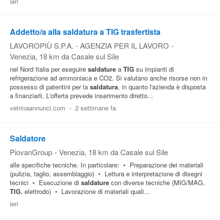
ieri
Addetto/a alla saldatura a TIG trasfertista
LAVOROPIÙ S.P.A. - AGENZIA PER IL LAVORO
-
Venezia
, 18 km da Casale sul Sile
nel Nord Italia per eseguire
saldature
a
TIG
su impianti di
refrigerazione ad ammoniaca e CO2. Si valutano anche risorse non in
possesso di patentini per la
saldatura
, in quanto l'azienda è disposta
a finanziarli. L'offerta prevede inserimento diretto...
vetrinaannunci.com
-
2 settimane fa
Saldatore
PiovanGroup
-
Venezia
, 18 km da Casale sul Sile
alle specifiche tecniche. In particolare: • Preparazione dei materiali
(pulizia, taglio, assemblaggio) • Lettura e interpretazione di disegni
tecnici • Esecuzione di
saldature
con diverse tecniche (MIG/MAG,
TIG
, elettrodo) • Lavorazione di materiali quali...
ieri