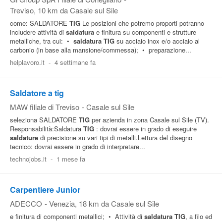
Treviso
, 10 km da Casale sul Sile
come: SALDATORE
TIG
Le posizioni che potremo proporti potranno
includere attività di
saldatura
e finitura su componenti e strutture
metalliche, tra cui: •
saldatura
TIG
su acciaio inox e/o acciaio al
carbonio (in base alla mansione/commessa); • preparazione...
helplavoro.it
-
4 settimane fa
Saldatore a tig
MAW filiale di Treviso
-
Casale sul Sile
seleziona SALDATORE
TIG
per azienda in zona Casale sul Sile (TV).
Responsabilità:Saldatura
TIG
: dovrai essere in grado di eseguire
saldature
di precisione su vari tipi di metalli.Lettura del disegno
tecnico: dovrai essere in grado di interpretare...
technojobs.it
-
1 mese fa
Carpentiere Junior
ADECCO
-
Venezia
, 18 km da Casale sul Sile
e finitura di componenti metallici; • Attività di
saldatura
TIG
, a filo ed