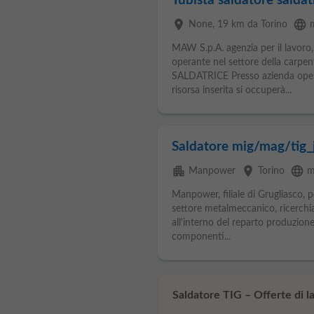
Tubista saldatore saldat
place
language
None
, 19 km da Torino
MAW S.p.A. agenzia per il lavoro, 
operante nel settore della carpe
SALDATRICE Presso azienda opera
risorsa inserita si occuperà...
Saldatore mig/mag/tig_
apartment
place
language
Manpower
Torino
m
Manpower, filiale di Grugliasco, 
settore metalmeccanico, ricerc
all'interno del reparto produzione
componenti...
Saldatore TIG – Offerte di la