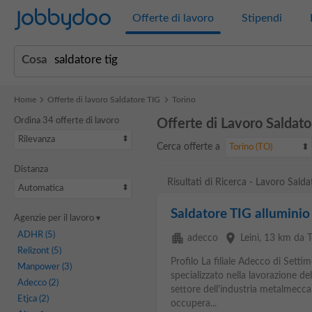
Jobbydoo
Offerte di lavoro
Stipendi
Cosa
Home
Offerte di lavoro Saldatore TIG
Torino
Ordina 34 offerte di lavoro
Offerte di Lavoro Saldato
Rilevanza
Cerca offerte a
Torino (TO)
Distanza
Risultati di Ricerca - Lavoro Sald
Automatica
Saldatore TIG alluminio
Agenzie per il lavoro
ADHR
(5)
apartment
place
adecco
Leinì
, 13 km da T
Relizont
(5)
Profilo La filiale Adecco di Setti
Manpower
(3)
specializzato nella lavorazione 
Adecco
(2)
settore dell'industria metalmeccan
Etjca
(2)
occupera...