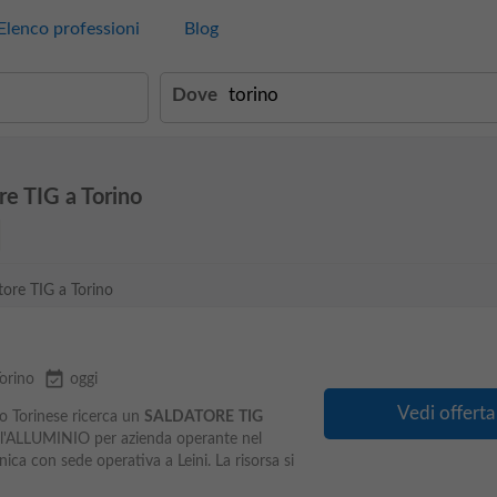
Elenco professioni
Blog
Dove
re TIG a Torino
atore TIG a Torino
event_available
orino
oggi
Vedi offerta
mo Torinese ricerca un
SALDATORE
TIG
dell'ALLUMINIO per azienda operante nel
ica con sede operativa a Leini. La risorsa si