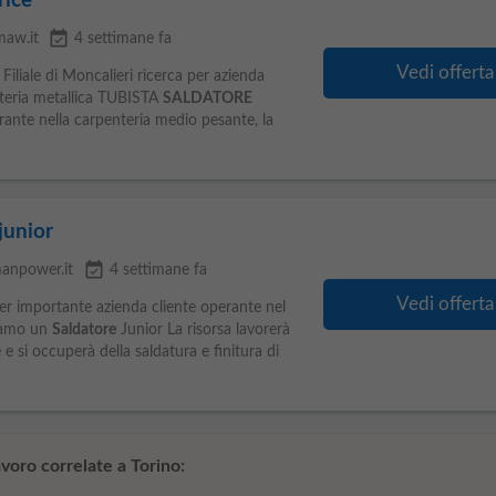
rice
event_available
maw.it
4 settimane fa
Vedi offerta
Filiale di Moncalieri ricerca per azienda
nteria metallica TUBISTA
SALDATORE
nte nella carpenteria medio pesante, la
junior
event_available
anpower.it
4 settimane fa
Vedi offerta
per importante azienda cliente operante nel
hiamo un
Saldatore
Junior La risorsa lavorerà
 e si occuperà della saldatura e finitura di
voro correlate a Torino: