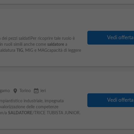
Vedi offerta
ei pezzi saldatiPer ricoprire tale ruolo è
in ruoli simili anche come
saldatore
a
saldatura
TIG
, MIG e MAGcapacità di leggere
place
event_available
rgamo
Torino
ieri
Vedi offerta
impiantistico industriale, impegnata
 valorizzazione delle competenze
 un/a
SALDATORE
/TRICE TUBISTA JUNIOR.