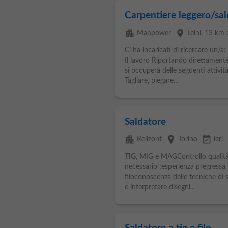
Carpentiere leggero/sal
apartment
place
Manpower
Leinì
, 13 km 
Ci ha incaricati di ricercare u
Il lavoro Riportando direttamente 
si occuperà delle seguenti attività
Tagliare, piegare...
Saldatore
apartment
place
event_available
Relizont
Torino
ieri
TIG
, MIG e MAGControllo qualità d
necessario :esperienza pregressa 
filoconoscenza delle tecniche di 
e interpretare disegni...