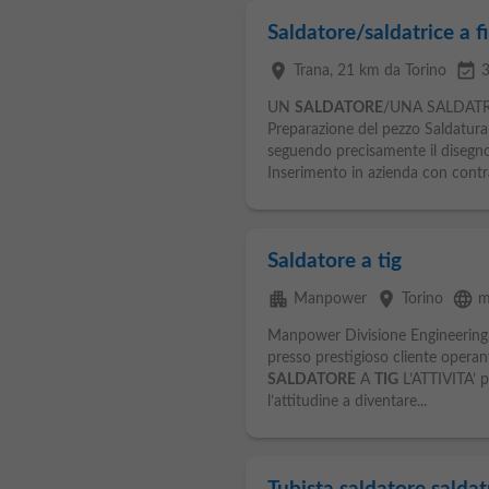
Saldatore/saldatrice a fi
place
event_available
Trana
, 21 km da Torino
3
UN
SALDATORE
/UNA SALDATR
Preparazione del pezzo Saldatura 
seguendo precisamente il disegno 
Inserimento in azienda con contr
Saldatore a tig
apartment
place
language
Manpower
Torino
m
Manpower Divisione Engineering, i
presso prestigioso cliente operan
SALDATORE
A
TIG
L’ATTIVITA’ p
l’attitudine a diventare...