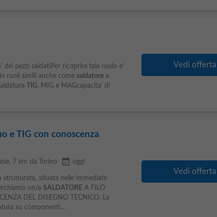
Vedi offerta
dei pezzi saldatiPer ricoprire tale ruolo e'
in ruoli simili anche come
saldatore
a
saldatura
TIG
, MIG e MAGcapacita' di
nuo e TIG con conoscenza
event_available
ese
, 7 km da Torino
oggi
Vedi offerta
 strutturata, situata nelle immediate
icerchiamo un/a
SALDATORE
A FILO
ENZA DEL DISEGNO TECNICO. La
datura su componenti...