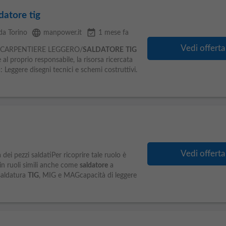
datore tig
language
event_available
da Torino
manpower.it
1 mese fa
Vedi offerta
n/a: CARPENTIERE LEGGERO/
SALDATORE
TIG
al proprio responsabile, la risorsa ricercata
: Leggere disegni tecnici e schemi costruttivi.
Vedi offerta
ei pezzi saldatiPer ricoprire tale ruolo è
in ruoli simili anche come
saldatore
a
saldatura
TIG
, MIG e MAGcapacità di leggere