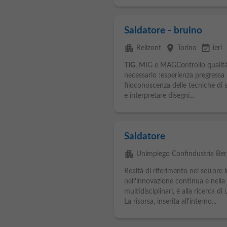
Saldatore - bruino
apartment
place
event_available
Relizont
Torino
ieri
TIG
, MIG e MAGControllo qualità d
necessario :esperienza pregressa 
filoconoscenza delle tecniche di 
e interpretare disegni...
Saldatore
apartment
Unimpiego Confindustria Be
Realtà di riferimento nel settore 
nell'innovazione continua e nella
multidisciplinari, è alla ricerca di
La risorsa, inserita all'interno...