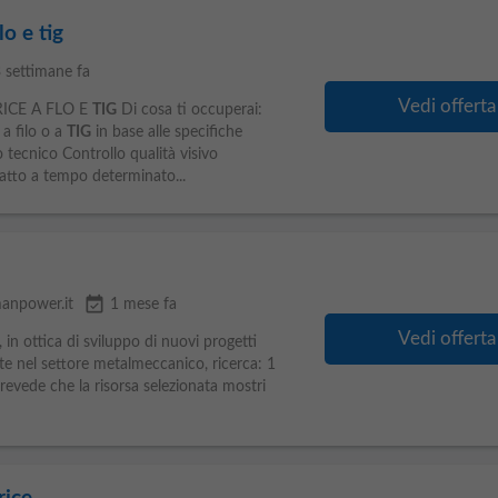
lo e tig
 settimane fa
Vedi offerta
ICE A FLO E
TIG
Di cosa ti occuperai:
a filo o a
TIG
in base alle specifiche
tecnico Controllo qualità visivo
atto a tempo determinato...
event_available
anpower.it
1 mese fa
Vedi offerta
n ottica di sviluppo di nuovi progetti
te nel settore metalmeccanico, ricerca: 1
revede che la risorsa selezionata mostri