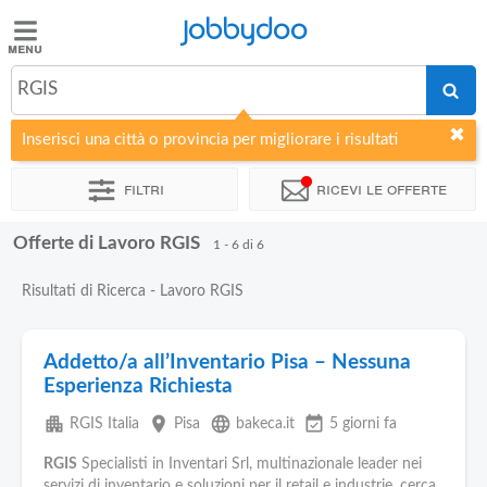
Jobbydoo
Jobbydoo
RGIS
Offerte
di
Inserisci una città o provincia per migliorare i risultati
lavoro
Filtri
Ricevi le offerte
Stipendi
Offerte di Lavoro RGIS
1 - 6 di 6
Elenco
Risultati di Ricerca - Lavoro RGIS
professioni
Addetto/a all’Inventario Pisa – Nessuna
Blog
Esperienza Richiesta
apartment
place
language
event_available
RGIS Italia
Pisa
bakeca.it
5 giorni fa
RGIS
Specialisti in Inventari Srl, multinazionale leader nei
servizi di inventario e soluzioni per il retail e industrie, cerca