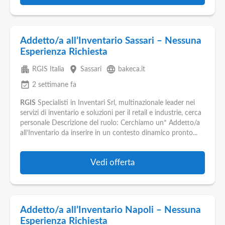
Addetto/a all’Inventario Sassari – Nessuna
Esperienza Richiesta
apartment
place
language
RGIS Italia
Sassari
bakeca.it
event_available
2 settimane fa
RGIS
Specialisti in Inventari Srl, multinazionale leader nei
servizi di inventario e soluzioni per il retail e industrie, cerca
personale Descrizione del ruolo: Cerchiamo un* Addetto/a
all’Inventario da inserire in un contesto dinamico pronto...
Vedi offerta
Addetto/a all’Inventario Napoli – Nessuna
Esperienza Richiesta