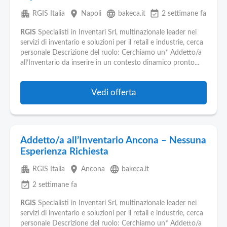
apartment
place
language
event_available
RGIS Italia
Napoli
bakeca.it
2 settimane fa
RGIS
Specialisti in Inventari Srl, multinazionale leader nei
servizi di inventario e soluzioni per il retail e industrie, cerca
personale Descrizione del ruolo: Cerchiamo un* Addetto/a
all’Inventario da inserire in un contesto dinamico pronto...
Vedi offerta
Addetto/a all’Inventario Ancona – Nessuna
Esperienza Richiesta
apartment
place
language
RGIS Italia
Ancona
bakeca.it
event_available
2 settimane fa
RGIS
Specialisti in Inventari Srl, multinazionale leader nei
servizi di inventario e soluzioni per il retail e industrie, cerca
personale Descrizione del ruolo: Cerchiamo un* Addetto/a