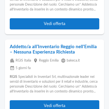
Pubblica
personale Descrizione del ruolo: Cerchiamo un* Addetto/a
Offerte
all’Inventario da inserire in un contesto dinamico pronto...
Area
Vedi offerta
Aziende
Addetto/a all’Inventario Reggio nell'Emilia
– Nessuna Esperienza Richiesta
apartment
place
language
RGIS Italia
Reggio Emilia
bakeca.it
event_available
5 giorni fa
RGIS
Specialisti in Inventari Srl, multinazionale leader nei
servizi di inventario e soluzioni per il retail e industrie, cerca
personale Descrizione del ruolo: Cerchiamo un* Addetto/a
all’Inventario da inserire in un contesto dinamico pronto...
Vedi offerta