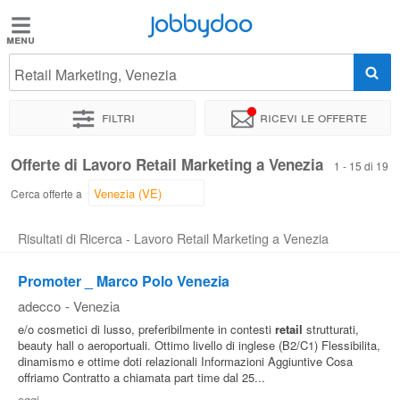
Jobbydoo
Jobbydoo
Retail Marketing, Venezia
Offerte
di
Filtri
Ricevi le offerte
lavoro
Offerte di Lavoro Retail Marketing a Venezia
1 - 15 di 19
Stipendi
Cerca offerte a
Risultati di Ricerca - Lavoro Retail Marketing a Venezia
Elenco
professioni
Promoter _ Marco Polo Venezia
adecco
-
Venezia
Blog
e/o cosmetici di lusso, preferibilmente in contesti
retail
strutturati,
beauty hall o aeroportuali. Ottimo livello di inglese (B2/C1) Flessibilita,
dinamismo e ottime doti relazionali Informazioni Aggiuntive Cosa
offriamo Contratto a chiamata part time dal 25...
oggi