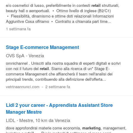
e/o cosmetici di lusso, preferibilmente in contesti
retail
strutturati,
beauty hall o aeroportuali. • Ottimo livello di inglese (B2/C1)
• Flessibilità, dinamismo e ottime doti relazionali Informazioni
Aggiuntive Cosa offriamo • Contratto a chiamata part time...
1 settimana fa
Stage E-commerce Management
OVS SpA
-
Venezia
omnichannel . Unisciti alla nostra squadra di esperti digitali e scrivi
con noi il futuro del
retail
. Siamo alla ricerca di un* Stage E-
commerce Management che affiancherà il team nell'analisi dei
principali trends, contribuendo alla definizione dell'offerta...
vetrinaannunci.com
-
2 settimane fa
Lidl 2 your career - Apprendista Assistant Store
Manager Mestre
LIDL
-
Mestre
, 10 km da Venezia
dove approfondirai materie come economia,
marketing
, management,