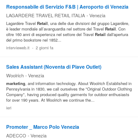
Responsabile di Servizio F&B | Aeroporto di Venezia
LAGARDERE TRAVEL RETAIL ITALIA
-
Venezia
Lagardère Travel
Retail
, una delle due divisioni del gruppo Lagardère,
è leader mondiale all’avanguardia nel settore del Travel
Retail
. Con
oltre 160 anni di esperienza nel settore del Travel
Retail
dall'apertura
del primo bookstore nel 1852...
intervieweb.it
-
2 giorni fa
Sales Assistant (Noventa di Piave Outlet)
Woolrich
-
Venezia
marketing
, and information technology. About Woolrich Established in
Pennsylvania in 1830, we call ourselves the "Original Outdoor Clothing
Company", having produced quality garments for outdoor enthusiasts
for over 190 years. At Woolrich we continue the...
ieri
Promoter _ Marco Polo Venezia
ADECCO
-
Venezia