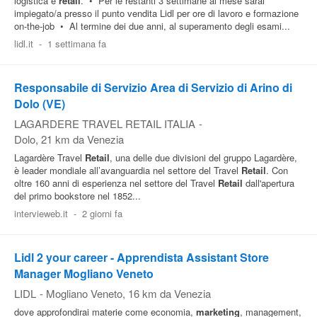
logistica e
retail
. • Per le restanti 3 settimane al mese sarai
impiegato/a presso il punto vendita Lidl per ore di lavoro e formazione
on-the-job • Al termine dei due anni, al superamento degli esami...
lidl.it
-
1 settimana fa
Responsabile di Servizio Area di Servizio di Arino di
Dolo (VE)
LAGARDERE TRAVEL RETAIL ITALIA
-
Dolo
, 21 km da Venezia
Lagardère Travel
Retail
, una delle due divisioni del gruppo Lagardère,
è leader mondiale all’avanguardia nel settore del Travel
Retail
. Con
oltre 160 anni di esperienza nel settore del Travel
Retail
dall'apertura
del primo bookstore nel 1852...
intervieweb.it
-
2 giorni fa
Lidl 2 your career - Apprendista Assistant Store
Manager Mogliano Veneto
LIDL
-
Mogliano Veneto
, 16 km da Venezia
dove approfondirai materie come economia,
marketing
, management,