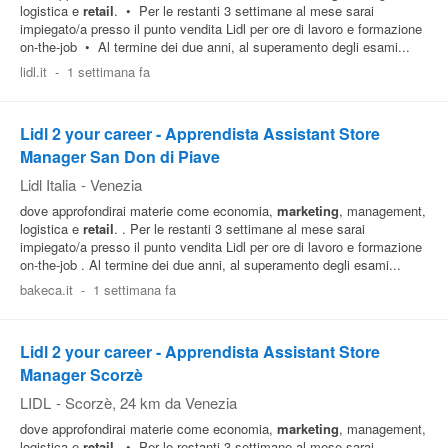
logistica e
retail
. • Per le restanti 3 settimane al mese sarai
impiegato/a presso il punto vendita Lidl per ore di lavoro e formazione
on-the-job • Al termine dei due anni, al superamento degli esami...
lidl.it
-
1 settimana fa
Lidl 2 your career - Apprendista Assistant Store
Manager San Don di Piave
Lidl Italia
-
Venezia
dove approfondirai materie come economia,
marketing
, management,
logistica e
retail
. . Per le restanti 3 settimane al mese sarai
impiegato/a presso il punto vendita Lidl per ore di lavoro e formazione
on-the-job . Al termine dei due anni, al superamento degli esami...
bakeca.it
-
1 settimana fa
Lidl 2 your career - Apprendista Assistant Store
Manager Scorzè
LIDL
-
Scorzè
, 24 km da Venezia
dove approfondirai materie come economia,
marketing
, management,
logistica e
retail
. • Per le restanti 3 settimane al mese sarai