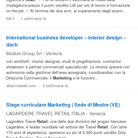
impiegato/a presso il punto vendita Lidl per ore di lavoro e formazione
on-the-job • Al termine dei due anni, al superamento degli esami...
lidl.it
-
1 settimana fa
International business developer – interior design –
dach
Modulo Group Srl
-
Venezia
con architetti, interior designer, studi di progettazione, contractor,
showroom e partner commerciali specializzati. La risorsa opererà con
autonomia nella gestione dell’area assegnata, coordinandosi con la
Direzione Commerciale, il
Marketing
e le funzioni...
altamiraweb.com
-
3 settimane fa
Stage curriculare Marketing | Sede di Mestre (VE)
LAGARDERE TRAVEL RETAIL ITALIA
-
Venezia
Lagardère Travel
Retail
, una delle due divisioni del gruppo francese
Lagardère, è leader mondiale nel settore del Travel
Retail
. Con oltre
170 anni di esperienza, operiamo su più di 5.000 punti vendita Duty
Free & Fashion, Travel Essentials...