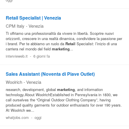
Pubblica
Offerte
Retail Specialist | Venezia
CPM Italy
-
Venezia
Ti offriamo una professionalità da vivere in libertà. Scoprire nuovi
Area
orizzonti, crescere in una realtà dinamica, condividere la passione per
Aziende
i brand. Per te abbiamo un ruolo da
Retail
Specialist: l’inizio di una
carriera nel mondo del field
marketing
...
intervieweb.it
-
6 giorni fa
Sales Assistant (Noventa di Piave Outlet)
Woolrich
-
Venezia
research, development, global
marketing
, and information
technology.About WoolrichEstablished in Pennsylvania in 1830, we
call ourselves the “Original Outdoor Clothing Company”, having
produced quality garments for outdoor enthusiasts for over 190 years.
At Woolrich we...
whatjobs.com
-
oggi