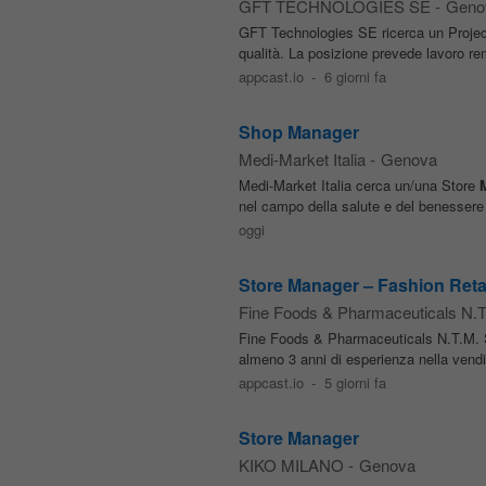
GFT TECHNOLOGIES SE
-
Geno
GFT Technologies SE ricerca un Proje
qualità. La posizione prevede lavoro remot
appcast.io
-
6 giorni fa
Shop Manager
Medi-Market Italia
-
Genova
Medi-Market Italia cerca un/una Store
nel campo della salute e del benessere c
oggi
Store Manager – Fashion Reta
Fine Foods & Pharmaceuticals N.T
Fine Foods & Pharmaceuticals N.T.M. 
almeno 3 anni di esperienza nella vendit
appcast.io
-
5 giorni fa
Store Manager
KIKO MILANO
-
Genova