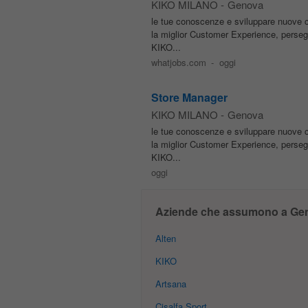
KIKO MILANO
-
Genova
le tue conoscenze e sviluppare nuove 
la miglior Customer Experience, persegu
KIKO...
whatjobs.com
-
oggi
Store Manager
KIKO MILANO
-
Genova
le tue conoscenze e sviluppare nuove 
la miglior Customer Experience, persegu
KIKO...
oggi
Aziende che assumono a Ge
Alten
KIKO
Artsana
Cisalfa Sport