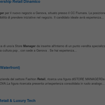
ership Retail Dinamico
ger
per il nuovo negozio a Genova, situato presso il CC Fiumara. La posizione
ilità di prendere iniziative nel negozio. Il candidato ideale avrà esperienza...
rca di uno/a Store
Manager
da inserire all'interno di un punto vendita specializz
lla cultura pop , con sede a Genova . Se hai esperienza...
Waterfront)
zienda del settore Fashion
Retail
, ricerca una figura diSTORE MANAGERDa in
A.La figura ricercata presenta un'esperienza consolidata in ruolo analogo...
Retail & Luxury Tech