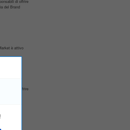
sabili di offrire
ia del Brand
arket è attivo
sabili di offrire
ia del Brand
!