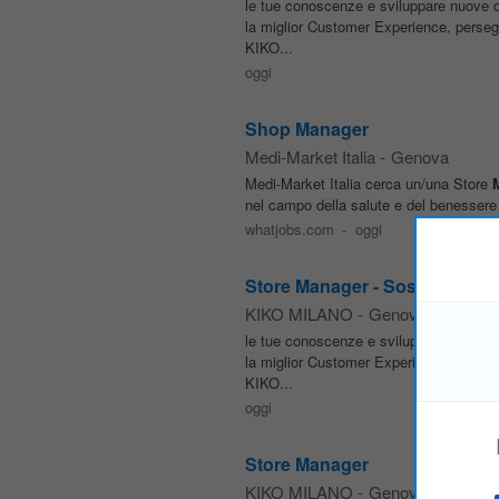
le tue conoscenze e sviluppare nuove 
la miglior Customer Experience, persegu
KIKO...
oggi
Shop Manager
Medi-Market Italia
-
Genova
Medi-Market Italia cerca un/una Store
nel campo della salute e del benessere c
whatjobs.com
-
oggi
Store Manager - Sostituzione 
KIKO MILANO
-
Genova
le tue conoscenze e sviluppare nuove 
la miglior Customer Experience, persegu
KIKO...
oggi
Store Manager
KIKO MILANO
-
Genova