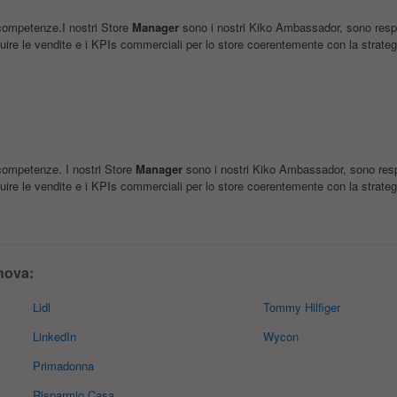
competenze.I nostri Store
Manager
sono i nostri Kiko Ambassador, sono respon
ire le vendite e i KPIs commerciali per lo store coerentemente con la strateg
competenze. I nostri Store
Manager
sono i nostri Kiko Ambassador, sono respon
ire le vendite e i KPIs commerciali per lo store coerentemente con la strateg
nova:
Lidl
Tommy Hilfiger
LinkedIn
Wycon
Primadonna
Risparmio Casa