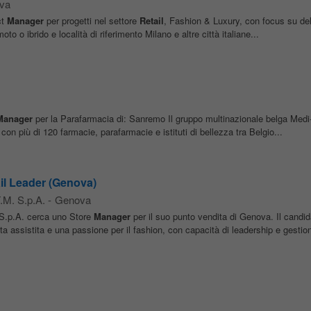
va
ct
Manager
per progetti nel settore
Retail
, Fashion & Luxury, con focus su del
o o ibrido e località di riferimento Milano e altre città italiane...
Manager
per la Parafarmacia di: Sanremo Il gruppo multinazionale belga Medi-
on più di 120 farmacie, parafarmacie e istituti di bellezza tra Belgio...
il Leader (Genova)
.M. S.p.A.
-
Genova
S.p.A. cerca uno Store
Manager
per il suo punto vendita di Genova. Il candid
a assistita e una passione per il fashion, con capacità di leadership e gestion