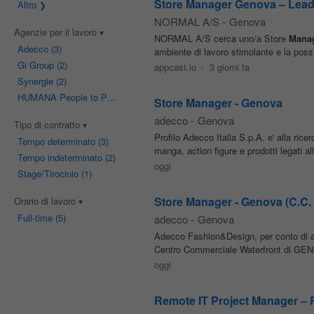
Store Manager Genova – Lead
Altro
NORMAL A/S
-
Genova
Agenzie per il lavoro
NORMAL A/S cerca uno/a Store
Mana
Adecco
(3)
ambiente di lavoro stimolante e la possib
Gi Group
(2)
appcast.io
-
3 giorni fa
Synergie
(2)
HUMANA People to People
(1)
Store Manager - Genova
adecco
-
Genova
Tipo di contratto
Profilo Adecco Italia S.p.A. e' alla rice
Tempo determinato
(3)
manga, action figure e prodotti legati a
Tempo indeterminato
(2)
oggi
Stage/Tirocinio
(1)
Store Manager - Genova (C.C. 
Orario di lavoro
Full-time
(5)
adecco
-
Genova
Adecco Fashion&Design, per conto di a
Centro Commerciale Waterfront di GENOV
oggi
Remote IT Project Manager – 