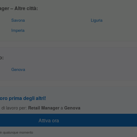
er – Altre città:
Savona
Liguria
Imperia
o:
Genova
oro prima degli altri!
te di lavoro per:
Retail Manager
a
Genova
zio in qualunque momento