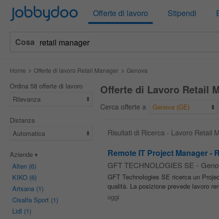
Jobbydoo
Offerte di lavoro
Stipendi
Cosa
Home
Offerte di lavoro Retail Manager
Genova
Ordina 58 offerte di lavoro
Offerte di Lavoro Retail
Rilevanza
Cerca offerte a
Genova (GE)
Distanza
Risultati di Ricerca - Lavoro Retai
Automatica
Remote IT Project Manager - R
Aziende
GFT TECHNOLOGIES SE
-
Geno
Alten
(6)
GFT Technologies SE ricerca un Proje
KIKO
(6)
qualità. La posizione prevede lavoro remot
Artsana
(1)
oggi
Cisalfa Sport
(1)
Lidl
(1)