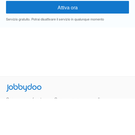
Servizio gratuito. Potrai disattivare il servizio in qualunque momento
Jobbydoo
Cerca per professione
Cerca per area geografica
Cerca per azienda
Termini e Condizioni
Privacy
Contatti