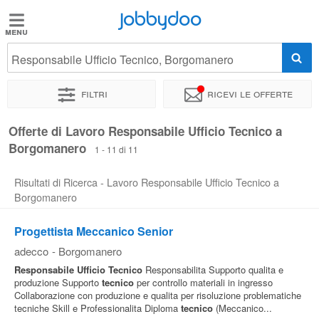
Jobbydoo
Jobbydoo
Responsabile Ufficio Tecnico, Borgomanero
Offerte
di
Filtri
Ricevi le offerte
lavoro
Offerte di Lavoro Responsabile Ufficio Tecnico a
Borgomanero
Stipendi
1 - 11 di 11
Risultati di Ricerca - Lavoro Responsabile Ufficio Tecnico a
Elenco
Borgomanero
professioni
Progettista Meccanico Senior
adecco
-
Borgomanero
Blog
Responsabile
Ufficio
Tecnico
Responsabilita Supporto qualita e
produzione Supporto
tecnico
per controllo materiali in ingresso
Collaborazione con produzione e qualita per risoluzione problematiche
tecniche Skill e Professionalita Diploma
tecnico
(Meccanico...