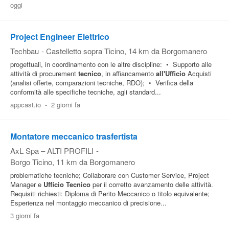
oggi
Pubblica
Offerte
Project Engineer Elettrico
Techbau
-
Castelletto sopra Ticino
, 14 km da Borgomanero
Area
progettuali, in coordinamento con le altre discipline: • Supporto alle
attività di procurement
tecnico
, in affiancamento
all'Ufficio
Acquisti
Aziende
(analisi offerte, comparazioni tecniche, RDO); • Verifica della
conformità alle specifiche tecniche, agli standard...
appcast.io
-
2 giorni fa
Montatore meccanico trasfertista
AxL Spa – ALTI PROFILI
-
Borgo Ticino
, 11 km da Borgomanero
problematiche tecniche; Collaborare con Customer Service, Project
Manager e
Ufficio
Tecnico
per il corretto avanzamento delle attività.
Requisiti richiesti: Diploma di Perito Meccanico o titolo equivalente;
Esperienza nel montaggio meccanico di precisione...
3 giorni fa