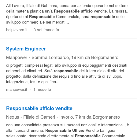
Ali Lavoro, filiale di Gattinara, cerca per azienda operante nel settore
della materia plastica un/a
Responsabile
ufficio
vendite. La risorsa,
riportando al
Responsabile
Commerciale, sarà
responsabile
dello
sviluppo commerciale nei mercati...
helplavoro.it
-
3 settimane fa
System Engineer
Manpower
-
Somma Lombardo
, 19 km da Borgomanero
di progetti complessi legati allo sviluppo di equipaggiamenti destinati
ad aerei ed elicotteri. Sarà
responsabile
dell'intero ciclo di vita del
progetto, dalla definizione dei requisiti fino alle attività di sviluppo,
integrazione, test e qualifica...
manpower.it
-
1 mese fa
Responsabile ufficio vendite
Nexus - Filiale di Cameri
-
Invorio
, 7 km da Borgomanero
con una consolidata presenza sui mercati nazionali e internazionali, è
alla ricerca di un/una:
Responsabile
Ufficio
Vendite La figura
selezionata, riportando direttamente al
Responsabile
Commerciale,