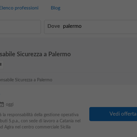
Elenco professioni
Blog
Dove
sabile Sicurezza a Palermo
onsabile Sicurezza a Palermo
o
nt_available
oggi
Vedi offerta
 la responsabilità della gestione operativa
uti S.p.a., con sede di lavoro a Catania nel
d Agira nel centro commerciale Sicilia