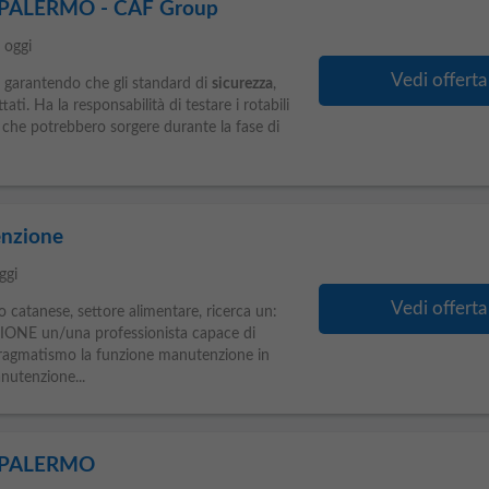
- PALERMO - CAF Group
e
oggi
Vedi offerta
li, garantendo che gli standard di
sicurezza
,
ati. Ha la responsabilità di testare i rotabili
a che potrebbero sorgere durante la fase di
enzione
ggi
Vedi offerta
o catanese, settore alimentare, ricerca un:
E un/una professionista capace di
 pragmatismo la funzione manutenzione in
nutenzione...
- PALERMO