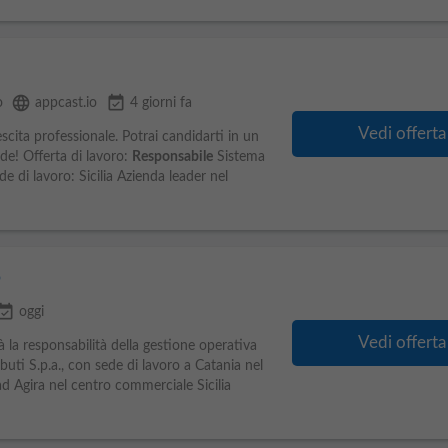
language
event_available
o
appcast.io
4 giorni fa
Vedi offerta
rescita professionale. Potrai candidarti in un
nde! Offerta di lavoro:
Responsabile
Sistema
 di lavoro: Sicilia Azienda leader nel
o
nt_available
oggi
Vedi offerta
 la responsabilità della gestione operativa
uti S.p.a., con sede di lavoro a Catania nel
d Agira nel centro commerciale Sicilia