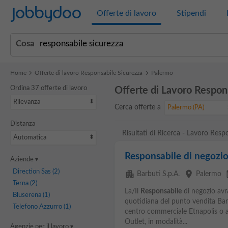
Jobbydoo
Offerte di lavoro
Stipendi
Cosa
Home
Offerte di lavoro Responsabile Sicurezza
Palermo
Ordina 37 offerte di lavoro
Offerte di Lavoro Respon
Rilevanza
Cerca offerte a
Palermo (PA)
Distanza
Risultati di Ricerca - Lavoro Resp
Automatica
Responsabile di negozi
Aziende
Direction Sas
(2)
apartment
place
eve
Barbuti S.p.A.
Palermo
Terna
(2)
La/Il
Responsabile
di negozio avrà
Bluserena
(1)
quotidiana del punto vendita Barb
Telefono Azzurro
(1)
centro commerciale Etnapolis o a
Outlet, in modalità...
Agenzie per il lavoro