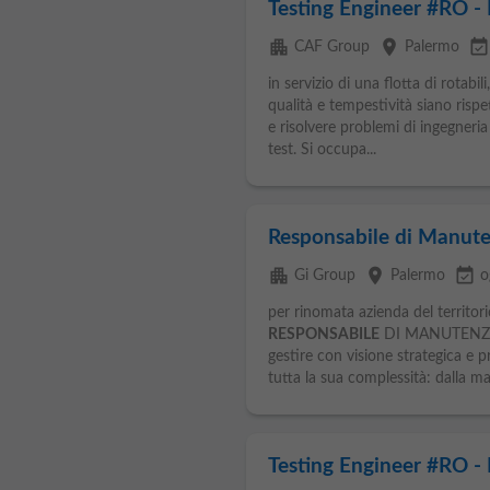
Testing Engineer #RO 
apartment
place
event_availabl
CAF Group
Palermo
in servizio di una flotta di rotabi
qualità e tempestività siano rispett
e risolvere problemi di ingegneri
test. Si occupa...
Responsabile di Manut
apartment
place
event_available
Gi Group
Palermo
o
per rinomata azienda del territori
RESPONSABILE
DI MANUTENZION
gestire con visione strategica e
tutta la sua complessità: dalla ma
Testing Engineer #RO 