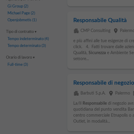
Gi Group
(2)
Michael Page
(2)
Responsabile Qualità
Openjobmetis
(1)
apartment
place
CMP Consulting
Palerm
Tipo di contratto
Tempo indeterminato
(4)
e più affini alle tue esigenze di c
Tempo determinato
(3)
click. 4. Fatti trovare dalle azie
Qualità,
Sicurezza
e Ambiente Sede
Orario di lavoro
settore...
Full-time
(3)
Responsabile di negozi
apartment
place
eve
Barbuti S.p.A.
Palermo
La/Il
Responsabile
di negozio avrà
quotidiana del punto vendita Barb
centro commerciale Etnapolis o a
Outlet, in modalità...