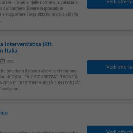
Vedi offerta
curare il rispetto delle norme di
sicurezza
in
o del cantiere: Essere
responsabile
 supportare l'organizzazione delle attività
..
 Interventistica (Rif.
 Italia
event_available
oggi
Vedi offerta
 che orientano il nostro lavoro e ci rendono
 valori di "QUALITÀ E
SICUREZZA
", "DIGNITÀ
NZIONE", "RESPONSABILITÀ E INTEGRITÀ",
volgono...
ico
Vedi offerta