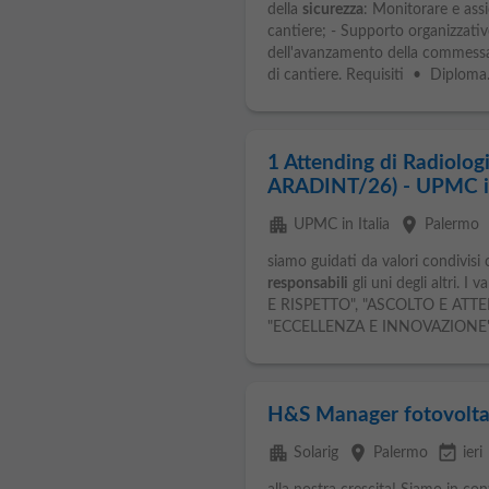
della
sicurezza
: Monitorare e assi
cantiere; - Supporto organizzativ
dell'avanzamento della commessa e
di cantiere. Requisiti • Diploma.
1 Attending di Radiologia
ARADINT/26) - UPMC in
apartment
place
UPMC in Italia
Palermo
siamo guidati da valori condivisi
responsabili
gli uni degli altri. I
E RISPETTO", "ASCOLTO E ATTE
"ECCELLENZA E INNOVAZIONE" s
H&S Manager fotovolta
apartment
place
event_available
Solarig
Palermo
ieri