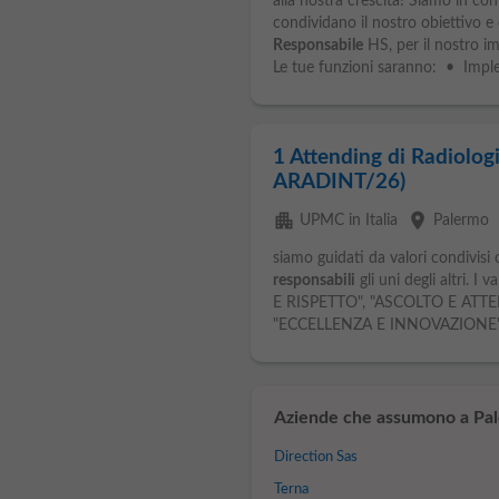
alla nostra crescita! Siamo in c
condividano il nostro obiettivo 
Responsabile
HS, per il nostro im
Le tue funzioni saranno: • Imple
1 Attending di Radiologia
ARADINT/26)
apartment
place
UPMC in Italia
Palermo
siamo guidati da valori condivisi
responsabili
gli uni degli altri. I
E RISPETTO", "ASCOLTO E ATTE
"ECCELLENZA E INNOVAZIONE" s
Aziende che assumono a Pa
Direction Sas
Terna