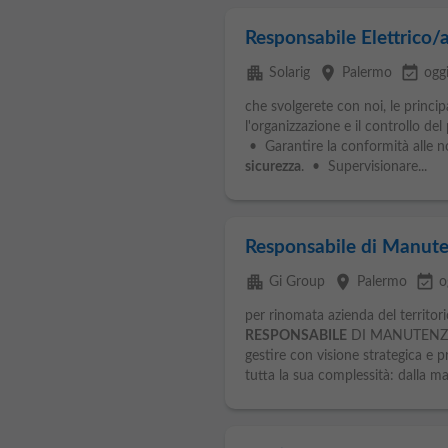
Responsabile Elettrico/
apartment
place
event_available
Solarig
Palermo
ogg
che svolgerete con noi, le princip
l'organizzazione e il controllo de
• Garantire la conformità alle nor
sicurezza
. • Supervisionare...
Responsabile di Manut
apartment
place
event_available
Gi Group
Palermo
o
per rinomata azienda del territori
RESPONSABILE
DI MANUTENZION
gestire con visione strategica e
tutta la sua complessità: dalla ma