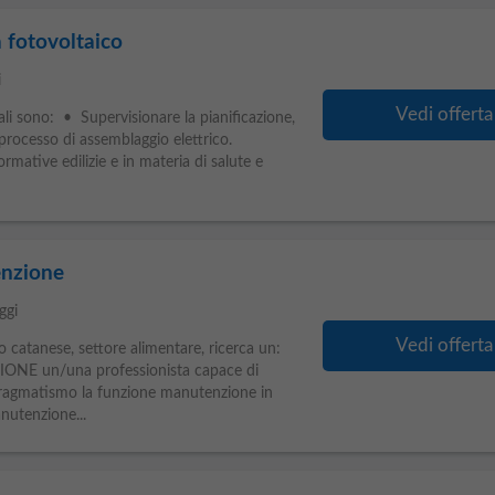
a fotovoltaico
i
Vedi offerta
ali sono: • Supervisionare la pianificazione,
l processo di assemblaggio elettrico.
mative edilizie e in materia di salute e
enzione
ggi
Vedi offerta
o catanese, settore alimentare, ricerca un:
E un/una professionista capace di
 pragmatismo la funzione manutenzione in
nutenzione...