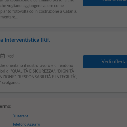
ontinua espansione e cerchiamo persone che
e che vogliano aggiungere valore come
pianto fotovoltaico in costruzione a Catania.
mentare...
 Interventistica (Rif.
event_available
oggi
Vedi offerta
 che orientano il nostro lavoro e ci rendono
 valori di "QUALITÀ E
SICUREZZA
", "DIGNITÀ
NZIONE", "RESPONSABILITÀ E INTEGRITÀ",
volgono...
lermo:
Bluserena
Telefono Azzurro