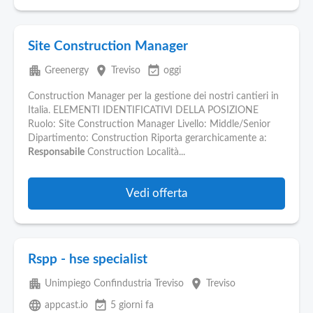
Site Construction Manager
apartment
place
event_available
Greenergy
Treviso
oggi
Construction Manager per la gestione dei nostri cantieri in
Italia. ELEMENTI IDENTIFICATIVI DELLA POSIZIONE
Ruolo: Site Construction Manager Livello: Middle/Senior
Dipartimento: Construction Riporta gerarchicamente a:
Responsabile
Construction Località...
Vedi offerta
Rspp - hse specialist
apartment
place
Unimpiego Confindustria Treviso
Treviso
language
event_available
appcast.io
5 giorni fa