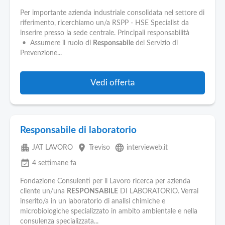
Per importante azienda industriale consolidata nel settore di
riferimento, ricerchiamo un/a RSPP - HSE Specialist da
inserire presso la sede centrale. Principali responsabilità
• Assumere il ruolo di
Responsabile
del Servizio di
Prevenzione...
Vedi offerta
Responsabile di laboratorio
apartment
place
language
JAT LAVORO
Treviso
intervieweb.it
event_available
4 settimane fa
Fondazione Consulenti per il Lavoro ricerca per azienda
cliente un/una
RESPONSABILE
DI LABORATORIO. Verrai
inserito/a in un laboratorio di analisi chimiche e
microbiologiche specializzato in ambito ambientale e nella
consulenza specializzata...