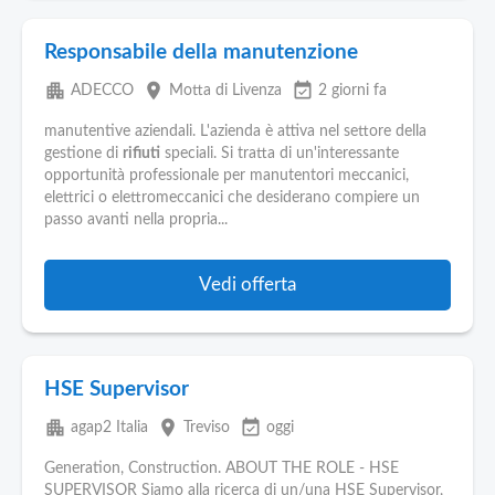
Responsabile della manutenzione
apartment
place
event_available
ADECCO
Motta di Livenza
2 giorni fa
manutentive aziendali. L'azienda è attiva nel settore della
gestione di
rifiuti
speciali. Si tratta di un'interessante
opportunità professionale per manutentori meccanici,
elettrici o elettromeccanici che desiderano compiere un
passo avanti nella propria...
Vedi offerta
HSE Supervisor
apartment
place
event_available
agap2 Italia
Treviso
oggi
Generation, Construction. ABOUT THE ROLE - HSE
SUPERVISOR Siamo alla ricerca di un/una HSE Supervisor,