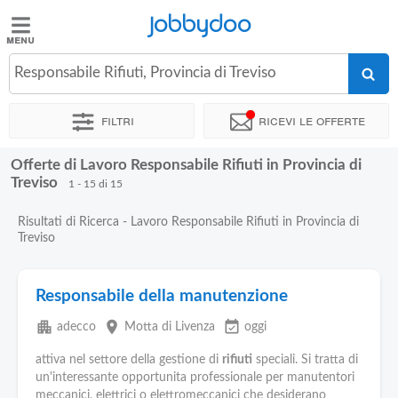
Jobbydoo
Jobbydoo
Responsabile Rifiuti, Provincia di Treviso
Offerte
di
Filtri
Ricevi le offerte
lavoro
Offerte di Lavoro Responsabile Rifiuti in Provincia di
Stipendi
Treviso
1 - 15 di 15
Risultati di Ricerca - Lavoro Responsabile Rifiuti in Provincia di
Elenco
Treviso
professioni
Responsabile della manutenzione
Blog
apartment
place
event_available
adecco
Motta di Livenza
oggi
attiva nel settore della gestione di
rifiuti
speciali. Si tratta di
un'interessante opportunita professionale per manutentori
meccanici, elettrici o elettromeccanici che desiderano