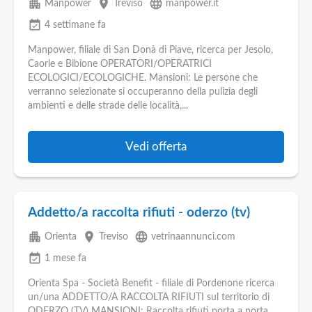
apartment
place
language
Manpower
Treviso
manpower.it
event_available
4 settimane fa
Manpower, filiale di San Donà di Piave, ricerca per Jesolo,
Caorle e Bibione OPERATORI/OPERATRICI
ECOLOGICI/ECOLOGICHE. Mansioni: Le persone che
verranno selezionate si occuperanno della pulizia degli
ambienti e delle strade delle località,...
Vedi offerta
Addetto/a raccolta rifiuti - oderzo (tv)
apartment
place
language
Orienta
Treviso
vetrinaannunci.com
event_available
1 mese fa
Orienta Spa - Società Benefit - filiale di Pordenone ricerca
un/una ADDETTO/A RACCOLTA RIFIUTI sul territorio di
ODERZO (TV) MANSIONI: Raccolta rifiuti porta a porta