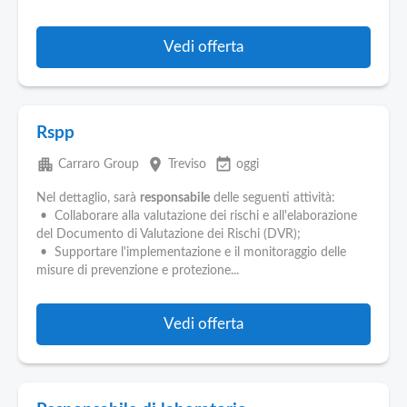
Vedi offerta
Rspp
apartment
place
event_available
Carraro Group
Treviso
oggi
Nel dettaglio, sarà
responsabile
delle seguenti attività:
• Collaborare alla valutazione dei rischi e all'elaborazione
del Documento di Valutazione dei Rischi (DVR);
• Supportare l'implementazione e il monitoraggio delle
misure di prevenzione e protezione...
Vedi offerta