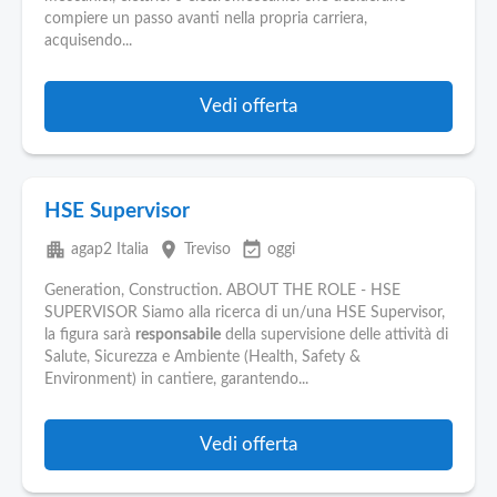
Pubblica
compiere un passo avanti nella propria carriera,
Offerte
acquisendo...
Area
Vedi offerta
Aziende
HSE Supervisor
apartment
place
event_available
agap2 Italia
Treviso
oggi
Generation, Construction. ABOUT THE ROLE - HSE
SUPERVISOR Siamo alla ricerca di un/una HSE Supervisor,
la figura sarà
responsabile
della supervisione delle attività di
Salute, Sicurezza e Ambiente (Health, Safety &
Environment) in cantiere, garantendo...
Vedi offerta