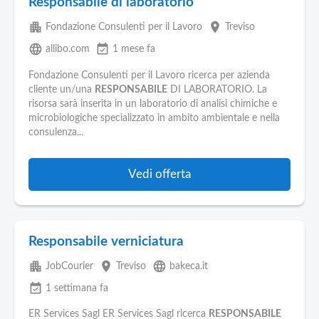
Responsabile di laboratorio
apartment
place
Fondazione Consulenti per il Lavoro
Treviso
language
event_available
allibo.com
1 mese fa
Fondazione Consulenti per il Lavoro ricerca per azienda
cliente un/una
RESPONSABILE
DI LABORATORIO. La
risorsa sarà inserita in un laboratorio di analisi chimiche e
microbiologiche specializzato in ambito ambientale e nella
consulenza...
Vedi offerta
Responsabile verniciatura
apartment
place
language
JobCourier
Treviso
bakeca.it
event_available
1 settimana fa
ER Services Sagl ER Services Sagl ricerca
RESPONSABILE