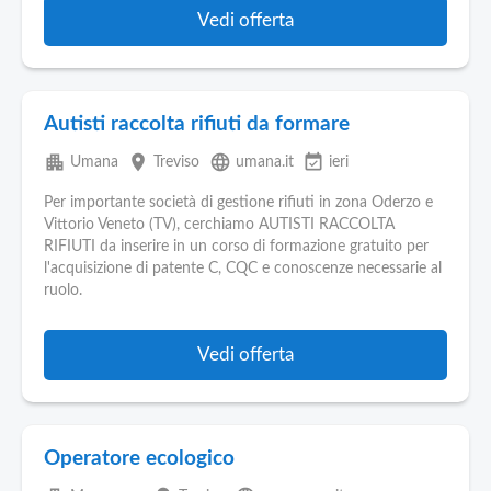
Vedi offerta
Autisti raccolta rifiuti da formare
apartment
place
language
event_available
Umana
Treviso
umana.it
ieri
Per importante società di gestione rifiuti in zona Oderzo e
Vittorio Veneto (TV), cerchiamo AUTISTI RACCOLTA
RIFIUTI da inserire in un corso di formazione gratuito per
l'acquisizione di patente C, CQC e conoscenze necessarie al
ruolo.
Vedi offerta
Operatore ecologico