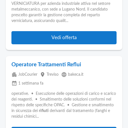
VERNICIATURA per azienda industriale attiva nel settore
metalmeccanico, con sede a Lugano Nord. Il candidato
prescelto garantir la gestione completa del reparto
verniciatura, assicurando qualit...
Vedi offerta
Operatore Trattamenti Reflui
apartment
place
language
JobCourier
Treviso
bakeca.it
event_available
1 settimana fa
operative. • Esecuzione delle operazioni di carico e scarico
dei reagenti. • Smaltimento delle soluzioni conformi nel
rispetto delle specifiche OPAC. • Gestione e smaltimento
in sicurezza dei
rifiuti
derivanti dal trattamento (fanghi e
residui chimici...