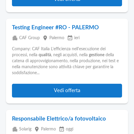
Testing Engineer #RO - PALERMO
apartment
place
event_available
CAF Group
Palermo
ieri
Company: CAF Italia L'efficienza nell'esecuzione dei
processi, nella
qualità
, negli acquisti, nella
gestione
della
catena di approvvigionamento, nella produzione, nei test e
nella manutenzione sono attività chiave per garantire la
soddisfazione...
Vedi offerta
Responsabile Elettrico/a fotovoltaico
apartment
place
event_available
Solarig
Palermo
oggi