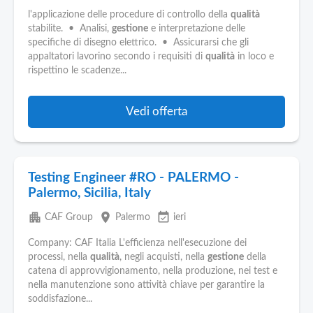
l'applicazione delle procedure di controllo della
qualità
stabilite. • Analisi,
gestione
e interpretazione delle
specifiche di disegno elettrico. • Assicurarsi che gli
appaltatori lavorino secondo i requisiti di
qualità
in loco e
rispettino le scadenze...
Vedi offerta
Testing Engineer #RO - PALERMO -
Palermo, Sicilia, Italy
apartment
place
event_available
CAF Group
Palermo
ieri
Company: CAF Italia L'efficienza nell'esecuzione dei
processi, nella
qualità
, negli acquisti, nella
gestione
della
catena di approvvigionamento, nella produzione, nei test e
nella manutenzione sono attività chiave per garantire la
soddisfazione...