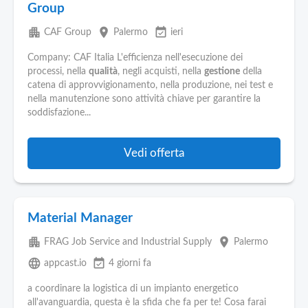
Group
apartment
place
event_available
CAF Group
Palermo
ieri
Company: CAF Italia L'efficienza nell'esecuzione dei
processi, nella
qualità
, negli acquisti, nella
gestione
della
catena di approvvigionamento, nella produzione, nei test e
nella manutenzione sono attività chiave per garantire la
soddisfazione...
Vedi offerta
Material Manager
apartment
place
FRAG Job Service and Industrial Supply
Palermo
language
event_available
appcast.io
4 giorni fa
a coordinare la logistica di un impianto energetico
all'avanguardia, questa è la sfida che fa per te! Cosa farai