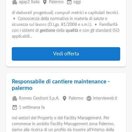
apartment
place
event_available
agap2 Italia
Palermo
oggi
di elaborati progettuali, computi metrici e capitolati tecnici.
• Conoscenza della normativa in materia di salute e
sicurezza sul lavoro (D.Lgs. 81/2008 e s.m.i.). • Familiarità
con i sistemi di
gestione
della
qualità
e con gli standard ISO
applicabili...
Vedi offerta
Responsabile di cantiere maintenance -
palermo
apartment
place
language
Romeo Gestioni S.p.A.
Palermo
intervieweb.it
event_available
1 settimana fa
nei settori del Property e del Facility Management. Per
commesse in ambito Facility Management zona Palermo,
siamo alla ricerca di un profilo da inserire all’interno della