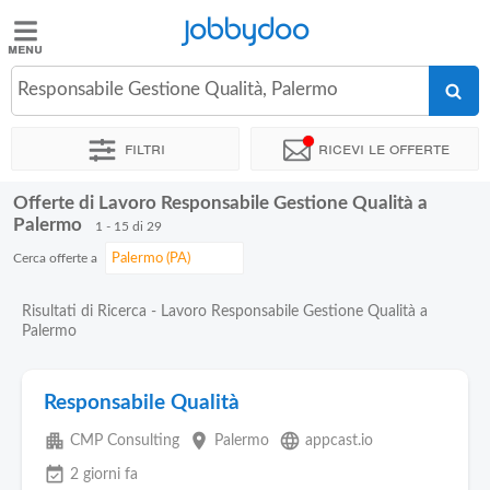
Jobbydoo
Jobbydoo
Responsabile Gestione Qualità, Palermo
Offerte
di
Filtri
Ricevi le offerte
lavoro
Offerte di Lavoro Responsabile Gestione Qualità a
Stipendi
Palermo
1 - 15 di 29
Cerca offerte a
Elenco
professioni
Risultati di Ricerca - Lavoro Responsabile Gestione Qualità a
Palermo
Blog
Responsabile Qualità
apartment
place
language
CMP Consulting
Palermo
appcast.io
event_available
2 giorni fa