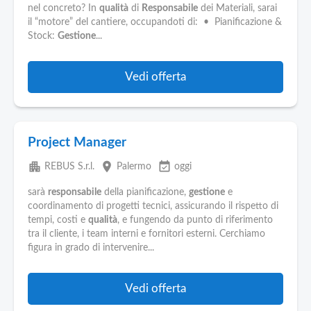
nel concreto? In
qualità
di
Responsabile
dei Materiali, sarai
il “motore” del cantiere, occupandoti di: • Pianificazione &
Stock:
Gestione
...
Vedi offerta
Project Manager
apartment
place
event_available
REBUS S.r.l.
Palermo
oggi
sarà
responsabile
della pianificazione,
gestione
e
coordinamento di progetti tecnici, assicurando il rispetto di
tempi, costi e
qualità
, e fungendo da punto di riferimento
tra il cliente, i team interni e fornitori esterni. Cerchiamo
figura in grado di intervenire...
Vedi offerta