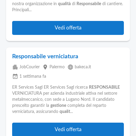
nostra organizzazione in
qualità
di
Responsabile
di cantiere.
Principali...
Vedi offerta
Responsabile verniciatura
apartment
place
language
JobCourier
Palermo
bakeca.it
event_available
1 settimana fa
ER Services Sagl ER Services Sagl ricerca
RESPONSABILE
VERNICIATURA per azienda industriale attiva nel settore
metalmeccanico, con sede a Lugano Nord. Il candidato
prescelto garantir la
gestione
completa del reparto
verniciatura, assicurando
qualit
...
Vedi offerta