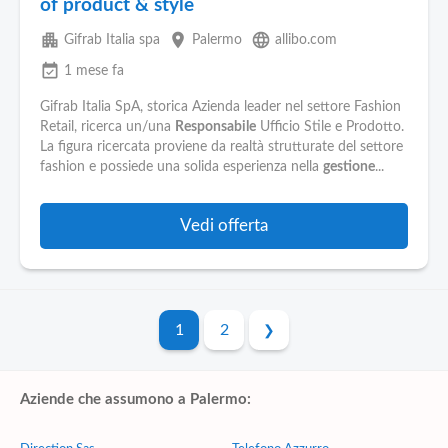
of product & style
apartment
place
language
Gifrab Italia spa
Palermo
allibo.com
event_available
1 mese fa
Gifrab Italia SpA, storica Azienda leader nel settore Fashion
Retail, ricerca un/una
Responsabile
Ufficio Stile e Prodotto.
La figura ricercata proviene da realtà strutturate del settore
fashion e possiede una solida esperienza nella
gestione
...
Vedi offerta
1
2
Aziende che assumono a Palermo: