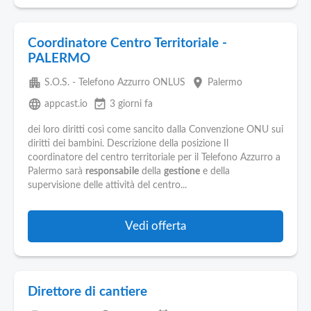
Coordinatore Centro Territoriale -
PALERMO
apartment
place
S.O.S. - Telefono Azzurro ONLUS
Palermo
language
event_available
appcast.io
3 giorni fa
dei loro diritti così come sancito dalla Convenzione ONU sui
diritti dei bambini. Descrizione della posizione Il
coordinatore del centro territoriale per il Telefono Azzurro a
Palermo sarà
responsabile
della
gestione
e della
supervisione delle attività del centro...
Vedi offerta
Direttore di cantiere