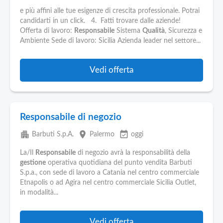
Pubblica
Offerte
e più affini alle tue esigenze di crescita professionale. Potrai
candidarti in un click. 4. Fatti trovare dalle aziende!
Offerta di lavoro:
Responsabile
Sistema
Qualità
, Sicurezza e
Ambiente Sede di lavoro: Sicilia Azienda leader nel settore...
Area
Aziende
Vedi offerta
Responsabile di negozio
apartment
place
event_available
Barbuti S.p.A.
Palermo
oggi
La/Il
Responsabile
di negozio avrà la responsabilità della
gestione
operativa quotidiana del punto vendita Barbuti
S.p.a., con sede di lavoro a Catania nel centro commerciale
Etnapolis o ad Agira nel centro commerciale Sicilia Outlet,
in modalità...
Vedi offerta