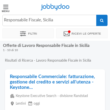
Jobbydoo
Jobbydoo
Responsabile Fiscale, Sicilia
Offerte
di
Filtri
Ricevi le offerte
lavoro
Offerte di Lavoro Responsabile Fiscale in Sicilia
Stipendi
1 - 10 di 10
Risultati di Ricerca - Lavoro Responsabile Fiscale in Sicilia
Elenco
professioni
Responsabile Commerciale: fatturazione,
gestione del credito e servizi all'utenza -
Blog
Keystone...
apartment
Keystone Executive Search - divisione Randstad
place
event_available
Lentini
oggi