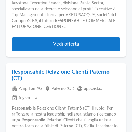
Pubblica
Keystone Executive Search, divisione Public Sector,
Offerte
specializzata nella ricerca e selezione di profili Executive &
Top Management, ricerca per ARETUSACQUE, società del
Gruppo ACEA, il futuro
RESPONSABILE
COMMERCIALE:
Area
FATTURAZIONE, GESTIONE...
Aziende
Vedi offerta
Responsabile Relazione Clienti Paternò
(CT)
apartment
place
language
Amplifon AG
Paternò (CT)
appcast.io
event_available
5 giorni fa
Responsabile
Relazione Clienti Paternò (CT) Il ruolo: Per
rafforzare la nostra leadership nell'area, stiamo ricercando
un/a
Responsabile
Relazioni Clienti che si voglia unire al
nostro team della filiale di Paternò (CT), Sicilia. Inserimento...