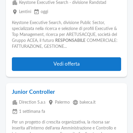
apartment
Keystone Executive Search - divisione Randstad
place
event_available
Lentini
oggi
Keystone Executive Search, divisione Public Sector,
specializzata nella ricerca e selezione di profili Executive &
Top Management, ricerca per ARETUSACQUE, società del
Gruppo ACEA, il futuro
RESPONSABILE
COMMERCIALE:
FATTURAZIONE, GESTIONE...
Vedi offerta
Junior Controller
apartment
place
language
Direction S.a.s
Palermo
bakeca.it
event_available
1 settimana fa
Per un progetto di crescita organizzativa, la risorsa sar
inserita all'interno dell'area Amministrazione e Controllo e