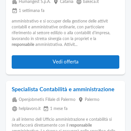
apartment
place
language
Humangest S.p.A.
Catania
bakeca.it
event_available
1 settimana fa
amministrativo e si occuper della gestione delle attivit
contabili e amministrative ordinarie, con particolare
riferimento al settore edilizio o alla contabilit d'impresa,
lavorando in stretta sinergia con la propriet e la
responsabile
amministrativa. Attivit...
Vedi offerta
Specialista Contabilità e amministrazione
apartment
place
Openjobmetis Filiale di Palermo
Palermo
language
event_available
helplavoro.it
1 mese fa
/a all interno dell Ufficio amministrazione e contabilità si
interfaccerà direttamente con il
responsabile