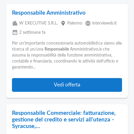
Responsabile Amministrativo
apartment
place
language
W EXECUTIVE S.R.L.
Palermo
intervieweb.it
event_available
2 settimane fa
Per un'importante concessionaria automobilistica siamo alla
ricerca di un/una
Responsabile
Amministrativo/a che
assuma la responsabilità della funzione amministrativa,
contabile e finanziaria, coordinando le attività dell'ufficio e
garantendo...
Vedi offerta
Responsabile Commerciale: fatturazione,
gestione del credito e servizi all'utenza -
Syracuse,...