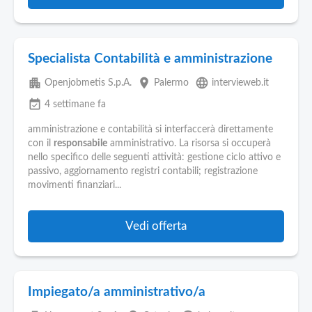
Specialista Contabilità e amministrazione
apartment
place
language
Openjobmetis S.p.A.
Palermo
intervieweb.it
event_available
4 settimane fa
amministrazione e contabilità si interfaccerà direttamente
con il
responsabile
amministrativo. La risorsa si occuperà
nello specifico delle seguenti attività: gestione ciclo attivo e
passivo, aggiornamento registri contabili; registrazione
movimenti finanziari...
Vedi offerta
Impiegato/a amministrativo/a