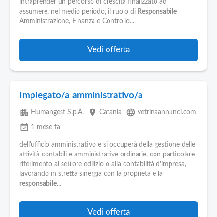
intraprender un percorso di crescita finalizzato ad
assumere, nel medio periodo, il ruolo di
Responsabile
Amministrazione, Finanza e Controllo...
Vedi offerta
Impiegato/a amministrativo/a
apartment
place
language
Humangest S.p.A.
Catania
vetrinaannunci.com
event_available
1 mese fa
dell'ufficio amministrativo e si occuperà della gestione delle
attività contabili e amministrative ordinarie, con particolare
riferimento al settore edilizio o alla contabilità d'impresa,
lavorando in stretta sinergia con la proprietà e la
responsabile
...
Vedi offerta