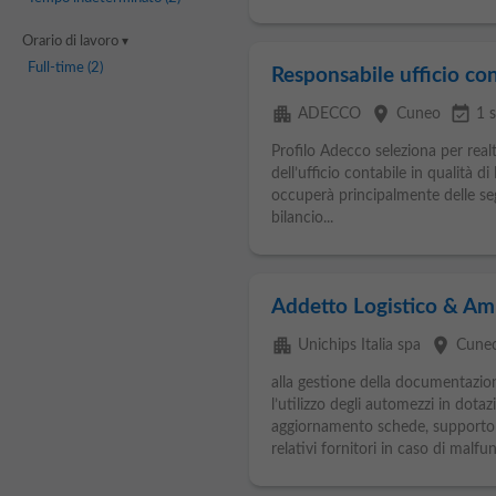
Orario di lavoro
Full-time
(2)
Responsabile ufficio con
apartment
place
event_available
ADECCO
Cuneo
1 
Profilo Adecco seleziona per realtà
dell’ufficio contabile in qualità di
occuperà principalmente delle se
bilancio...
Addetto Logistico & A
apartment
place
Unichips Italia spa
Cune
alla gestione della documentazi
l’utilizzo degli automezzi in dot
aggiornamento schede, supporto
relativi fornitori in caso di malf