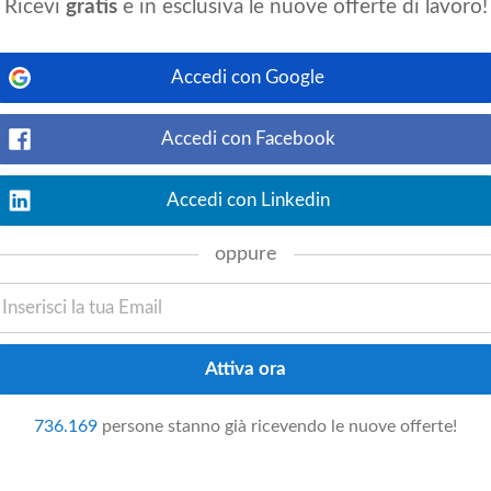
Ricevi
gratis
e in esclusiva le nuove offerte di lavoro!
ativo-contabile
Accedi con Google
event_available
dovì
, 18 km da Cuneo
3 settimane fa
Accedi con Facebook
Vedi offerta
 Selezione Profilo Adecco Mondovì ricerca
abile
Amministrativo-contabile. La risorsa
to complessivo delle attività
Accedi con Linkedin
oppure
event_available
anpower.it
1 mese fa
Vedi offerta
NANCE CONTROLLER Sede: Novi Ligure
dustria Dipendenti: ~350 (Gruppo) | ~80
sabile
Finanziario della Casa Madre Il ruolo
736.169
persone stanno già ricevendo le nuove offerte!