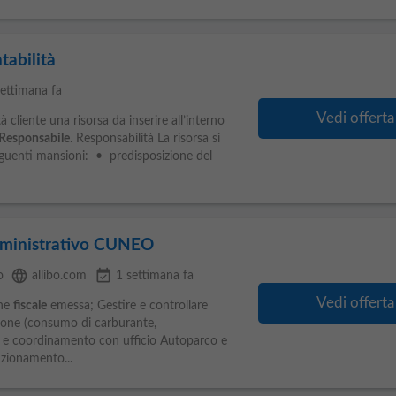
tabilità
settimana fa
Vedi offerta
 cliente una risorsa da inserire all’interno
Responsabile
. Responsabilità La risorsa si
guenti mansioni: • predisposizione del
mministrativo CUNEO
language
event_available
o
allibo.com
1 settimana fa
Vedi offerta
one
fiscale
emessa; Gestire e controllare
azione (consumo di carburante,
 e coordinamento con ufficio Autoparco e
unzionamento...