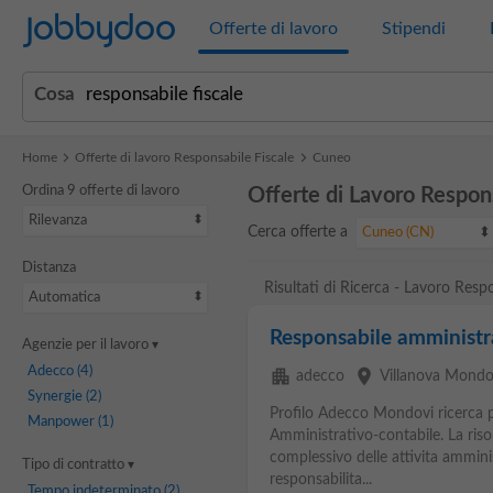
Jobbydoo
Offerte di lavoro
Stipendi
Cosa
Home
Offerte di lavoro Responsabile Fiscale
Cuneo
Ordina 9 offerte di lavoro
Offerte di Lavoro Respon
Rilevanza
Cerca offerte a
Cuneo (CN)
Distanza
Risultati di Ricerca - Lavoro Resp
Automatica
Responsabile amministr
Agenzie per il lavoro
Adecco
(4)
apartment
place
adecco
Villanova Mondo
Synergie
(2)
Profilo Adecco Mondovi ricerca p
Manpower
(1)
Amministrativo-contabile. La ris
complessivo delle attivita amminis
Tipo di contratto
responsabilita...
Tempo indeterminato
(2)