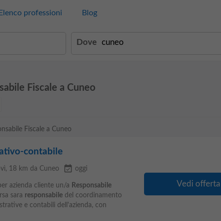
Elenco professioni
Blog
Dove
sabile Fiscale a Cuneo
onsabile Fiscale a Cuneo
ativo-contabile
event_available
vì
, 18 km da Cuneo
oggi
Vedi offerta
er azienda cliente un/a
Responsabile
orsa sara
responsabile
del coordinamento
trative e contabili dell'azienda, con