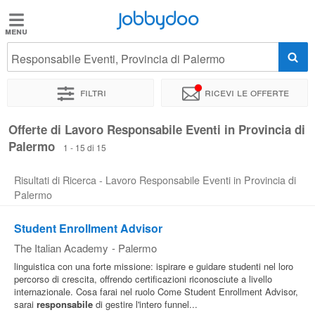
Jobbydoo
Jobbydoo
Responsabile Eventi, Provincia di Palermo
Offerte
di
Filtri
Ricevi le offerte
lavoro
Offerte di Lavoro Responsabile Eventi in Provincia di
Palermo
Stipendi
1 - 15 di 15
Risultati di Ricerca - Lavoro Responsabile Eventi in Provincia di
Elenco
Palermo
professioni
Student Enrollment Advisor
The Italian Academy
-
Palermo
Blog
linguistica con una forte missione: ispirare e guidare studenti nel loro
percorso di crescita, offrendo certificazioni riconosciute a livello
internazionale. Cosa farai nel ruolo Come Student Enrollment Advisor,
sarai
responsabile
di gestire l'intero funnel...