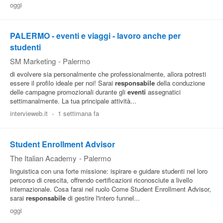
oggi
Pubblica
Offerte
PALERMO - eventi e viaggi - lavoro anche per
studenti
Area
SM Marketing
-
Palermo
Aziende
di evolvere sia personalmente che professionalmente, allora potresti
essere il profilo ideale per noi! Sarai
responsabile
della conduzione
delle campagne promozionali durante gli
eventi
assegnatici
settimanalmente. La tua principale attività...
intervieweb.it
-
1 settimana fa
Student Enrollment Advisor
The Italian Academy
-
Palermo
linguistica con una forte missione: ispirare e guidare studenti nel loro
percorso di crescita, offrendo certificazioni riconosciute a livello
internazionale. Cosa farai nel ruolo Come Student Enrollment Advisor,
sarai
responsabile
di gestire l'intero funnel...
oggi