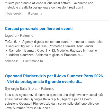
misura per brand e aziende di qualsiasi settore. Lavoriamo con
metodo e creatività per generare connessioni reali con il...
intervieweb.it
-
5 giorni fa
Cercasi personale per fiere ed eventi
toget4u
-
Palermo
ToGet4U • Agency digitale nel settore eventi • ricerca in tutta Italia
le seguenti figure: • Hostess, Promoter, Steward, Tour Leader
• Camerieri, Barman, Cuochi • Dj, Modelle, Ragazze immagine
• Addetti sicurezza. Abbiamo migliaia di Proposte di...
bakeca.it
-
1 settimana fa
Operatori Pluriservizio per il Jova Summer Party 2026
- Vivi da protagonista il grande evento di...
Synergie Italia S.p.a.
-
Palermo
Il 29 e 30 agosto vivi il dietro le quinte di uno degli eventi musicali più
attesi dell'estate! Synergie Italia S.p.A., Agenzia per il Lavoro,
seleziona Operatori Pluriservizio da inserire nello staff operativo del
Jova Summer Party 2026, che si...