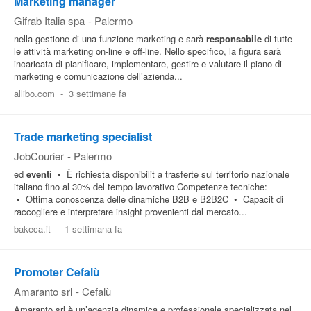
Marketing manager
Gifrab Italia spa
-
Palermo
nella gestione di una funzione marketing e sarà
responsabile
di tutte
le attività marketing on-line e off-line. Nello specifico, la figura sarà
incaricata di pianificare, implementare, gestire e valutare il piano di
marketing e comunicazione dell’azienda...
allibo.com
-
3 settimane fa
Trade marketing specialist
JobCourier
-
Palermo
ed
eventi
• È richiesta disponibilit a trasferte sul territorio nazionale
italiano fino al 30% del tempo lavorativo Competenze tecniche:
• Ottima conoscenza delle dinamiche B2B e B2B2C • Capacit di
raccogliere e interpretare insight provenienti dal mercato...
bakeca.it
-
1 settimana fa
Promoter Cefalù
Amaranto srl
-
Cefalù
Amaranto srl è un’agenzia dinamica e professionale specializzata nel