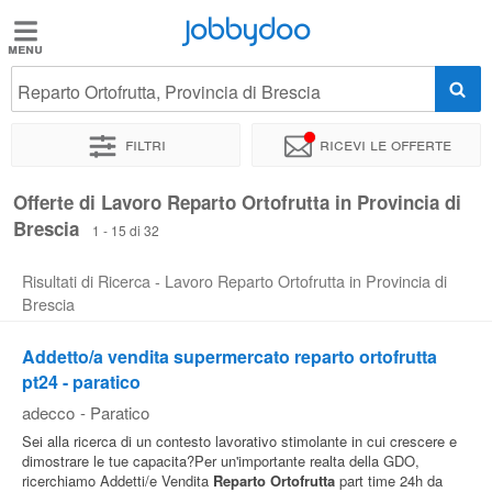
Jobbydoo
Jobbydoo
Reparto Ortofrutta, Provincia di Brescia
Offerte
di
Filtri
Ricevi le offerte
lavoro
Offerte di Lavoro Reparto Ortofrutta in Provincia di
Brescia
Stipendi
1 - 15 di 32
Risultati di Ricerca - Lavoro Reparto Ortofrutta in Provincia di
Elenco
Brescia
professioni
Addetto/a vendita supermercato reparto ortofrutta
pt24 - paratico
Blog
adecco
-
Paratico
Sei alla ricerca di un contesto lavorativo stimolante in cui crescere e
dimostrare le tue capacita?Per un'importante realta della GDO,
ricerchiamo Addetti/e Vendita
Reparto
Ortofrutta
part time 24h da