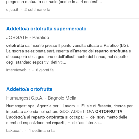
pregressa maturata nel ruolo (anche in altri contesti...
etjca.it
-
2 settimane fa
Addetto/a ortofrutta supermercato
JOBGATE
-
Paratico
ortofrutta
da inserire presso il punto vendita situato a Paratico (BS).
La risorsa selezionata sarà inserita all’interno del
reparto
ortofrutta
e
si occuperà della gestione e dell’allestimento del banco, nel rispetto
degli standard espositivi definiti...
intervieweb.it
-
6 giorni fa
Addetto/a ortofrutta
Humangest S.p.A.
-
Bagnolo Mella
Humangest spa, Agenzia per il Lavoro • Filiale di Brescia, ricerca per
importate azienda nel settore GDO: ADDETTO/A
ORTOFRUTTA
L'addetto/a al
reparto
ortofrutta
si occupa: • del ricevimento delle
merci ed esposizione nei
reparti
, • dell'assistenza...
bakeca.it
-
1 settimana fa