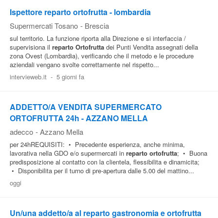
Ispettore reparto ortofrutta - lombardia
Supermercati Tosano
-
Brescia
sul territorio. La funzione riporta alla Direzione e si interfaccia /
supervisiona il
reparto
Ortofrutta
dei Punti Vendita assegnati della
zona Ovest (Lombardia), verificando che il metodo e le procedure
aziendali vengano svolte correttamente nel rispetto...
intervieweb.it
-
5 giorni fa
ADDETTO/A VENDITA SUPERMERCATO
ORTOFRUTTA 24h - AZZANO MELLA
adecco
-
Azzano Mella
per 24hREQUISITI: • Precedente esperienza, anche minima,
lavorativa nella GDO e/o supermercati in
reparto
ortofrutta
; • Buona
predisposizione al contatto con la clientela, flessibilita e dinamicita;
• Disponibilita per il turno di pre-apertura dalle 5.00 del mattino...
oggi
Un/una addetto/a al reparto gastronomia e ortofrutta