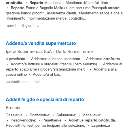
ortofrutta
. •
Reparto
Macelleria a Montirone 40 ore full time
•
Reparto
Forno a Bagnolo Mella 30 ore part time Principali attività:
gestione banco prodotti, assistenza clienti, allestimento esposizione e
rifornimento, movimentazione merce, controllo...
maw.it
-
6 giorni fa
Addetto/a vendita supermercato
Iperal Supermercati SpA
-
Darfo Boario Terme
o pescheria • Addetto/a al banco panetteria • Addetto/a
ortofrutta
• Addetto/a latticini e surgelati (freschi libero servizio) • Addeto/a al
reparto
scatolame ( grocery/sistemazione merci) • Addetto/a alla
spesa online • Addetto/a al bar...
contactrh.com
-
ieri
Addetti/e gdo e specialisti di reparto
Brescia
Cassieri/e; • Scaffalisti/e; • Salumieri/e; • Macellai/ie;
• Pescivendoli/e; • Panettieri/e; • Addetti/e
reparto
ortofrutta
.
Requisiti richiesti per partecipare alla selezione: • Esperienza