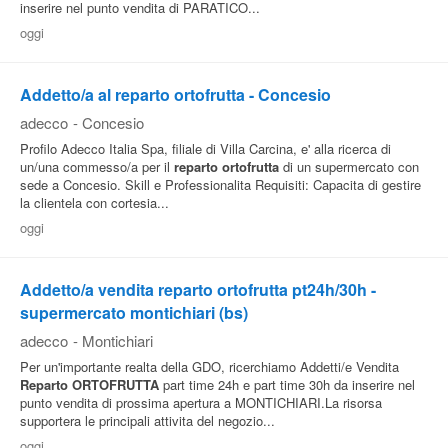
inserire nel punto vendita di PARATICO...
Pubblica
oggi
Offerte
Addetto/a al reparto ortofrutta - Concesio
Area
adecco
-
Concesio
Aziende
Profilo Adecco Italia Spa, filiale di Villa Carcina, e' alla ricerca di
un/una commesso/a per il
reparto
ortofrutta
di un supermercato con
sede a Concesio. Skill e Professionalita Requisiti: Capacita di gestire
la clientela con cortesia...
oggi
Addetto/a vendita reparto ortofrutta pt24h/30h -
supermercato montichiari (bs)
adecco
-
Montichiari
Per un'importante realta della GDO, ricerchiamo Addetti/e Vendita
Reparto
ORTOFRUTTA
part time 24h e part time 30h da inserire nel
punto vendita di prossima apertura a MONTICHIARI.La risorsa
supportera le principali attivita del negozio...
oggi