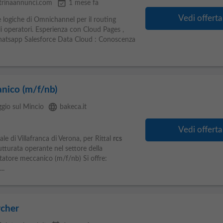
event_available
trinaannunci.com
1 mese fa
Vedi offerta
logiche di Omnichannel per il routing
li operatori. Esperienza con Cloud Pages ,
atsapp Salesforce Data Cloud : Conoscenza
nico (m/f/nb)
language
ggio sul Mincio
bakeca.it
Vedi offerta
le di Villafranca di Verona, per Rittal
rcs
utturata operante nel settore della
tatore meccanico (m/f/nb) Si offre:
..
rcher