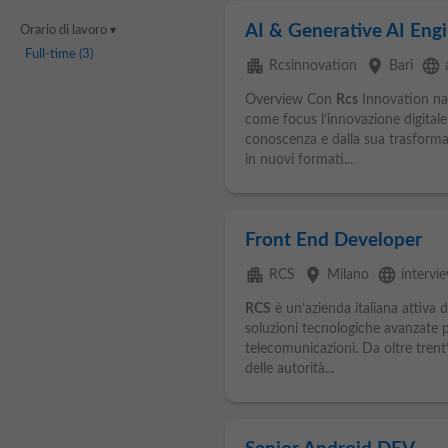
AI & Generative AI Eng
Orario di lavoro
Full-time
(3)
apartment
place
language
Rcsinnovation
Bari
Overview Con
Rcs
Innovation nas
come focus l’innovazione digitale 
conoscenza e dalla sua trasformaz
in nuovi formati...
Front End Developer
apartment
place
language
RCS
Milano
intervi
RCS
è un’azienda italiana attiva d
soluzioni tecnologiche avanzate per
telecomunicazioni. Da oltre trent’
delle autorità...