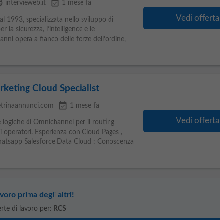
age
event_available
intervieweb.it
1 mese fa
Vedi offerta
al 1993, specializzata nello sviluppo di
 la sicurezza, l’intelligence e le
anni opera a fianco delle forze dell’ordine,
keting Cloud Specialist
event_available
etrinaannunci.com
1 mese fa
Vedi offerta
logiche di Omnichannel per il routing
li operatori. Esperienza con Cloud Pages ,
atsapp Salesforce Data Cloud : Conoscenza
voro prima degli altri!
ferte di lavoro per:
RCS