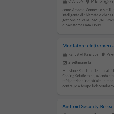
apartment
place
language
OVS SpA
Milano
ve
come Amazon Connect o simili) e 
intelligente di chiamate e chat ag
gestione dei canali SMS/
RCS
/Wh
di Salesforce Data Cloud...
Montatore elettromecca
apartment
place
Randstad Italia Spa
Vale
event_available
2 settimane fa
Mansione Randstad Technical, filia
Cooling Solutions srl, azienda str
refrigerazione industriale un mon
contratto a tempo indeterminato.
Android Security Resea