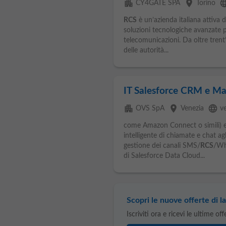
apartment
place
langu
CY4GATE SPA
Torino
RCS
è un’azienda italiana attiva d
soluzioni tecnologiche avanzate per
telecomunicazioni. Da oltre trent’
delle autorità...
IT Salesforce CRM e Mar
apartment
place
language
OVS SpA
Venezia
v
come Amazon Connect o simili) e 
intelligente di chiamate e chat ag
gestione dei canali SMS/
RCS
/Wh
di Salesforce Data Cloud...
Scopri le nuove offerte di la
Iscriviti ora e ricevi le ultime of