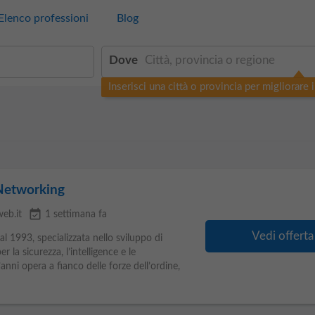
Elenco professioni
Blog
Dove
Inserisci una città o provincia per migliorare i 
 Networking
event_available
web.it
1 settimana fa
Vedi offerta
al 1993, specializzata nello sviluppo di
 la sicurezza, l’intelligence e le
anni opera a fianco delle forze dell’ordine,