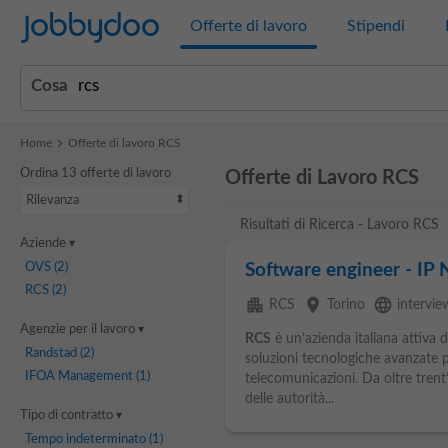
Jobbydoo
Offerte di lavoro
Stipendi
Cosa
Home
Offerte di lavoro RCS
Ordina 13 offerte di lavoro
Offerte di Lavoro RCS
Rilevanza
Risultati di Ricerca - Lavoro RCS
Aziende
OVS
(2)
Software engineer - IP
RCS
(2)
apartment
place
language
RCS
Torino
intervie
Agenzie per il lavoro
RCS
è un’azienda italiana attiva d
Randstad
(2)
soluzioni tecnologiche avanzate per
IFOA Management
(1)
telecomunicazioni. Da oltre trent’
delle autorità...
Tipo di contratto
Tempo indeterminato
(1)