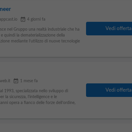
ineer
event_available
appcast.io
4 giorni fa
Vedi offerta
ce nel Gruppo una realtà industriale che ha
e quindi la dematerializzazione della
ione mediante l’utilizzo di nuove tecnologie
event_available
eweb.it
1 mese fa
Vedi offerta
al 1993, specializzata nello sviluppo di
 la sicurezza, l’intelligence e le
anni opera a fianco delle forze dell’ordine,