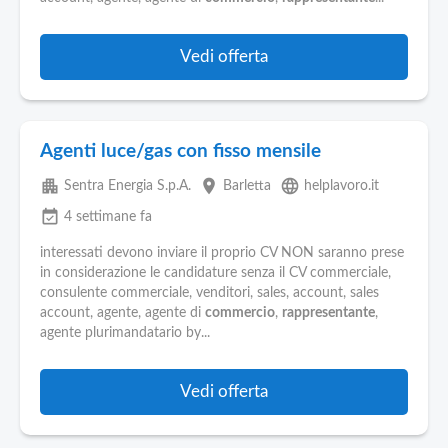
Vedi offerta
Agenti luce/gas con fisso mensile
apartment
place
language
Sentra Energia S.p.A.
Barletta
helplavoro.it
event_available
4 settimane fa
interessati devono inviare il proprio CV NON saranno prese
in considerazione le candidature senza il CV commerciale,
consulente commerciale, venditori, sales, account, sales
account, agente, agente di
commercio
,
rappresentante
,
agente plurimandatario by...
Vedi offerta