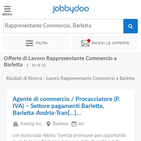
Jobbydoo
Jobbydoo
Rappresentante Commercio, Barletta
Offerte
di
Filtri
Ricevi le offerte
lavoro
Offerte di Lavoro Rappresentante Commercio a
Stipendi
Barletta
1 - 10 di 10
Risultati di Ricerca - Lavoro Rappresentante Commercio a Barletta
Elenco
professioni
Agente di commercio / Procacciatore (P.
IVA) – Settore pagamenti Barletta,
Blog
Barletta-Andria-Tran[...]...
apartment
place
event_available
SumUp Inc.
Barletta
ieri
con burocrazia ridotta. SumUp promuove pari opportunità