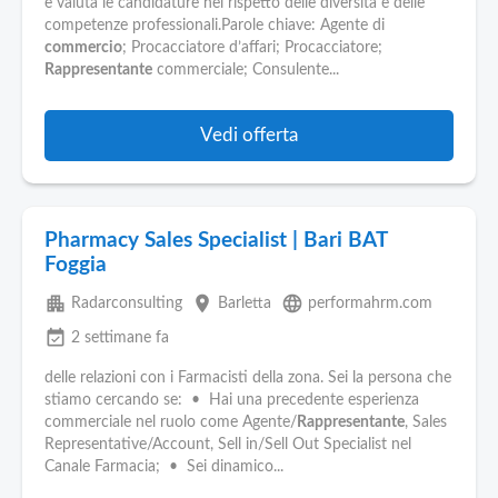
Pubblica
e valuta le candidature nel rispetto delle diversità e delle
Offerte
competenze professionali.Parole chiave: Agente di
commercio
; Procacciatore d’affari; Procacciatore;
Rappresentante
commerciale; Consulente...
Area
Aziende
Vedi offerta
Pharmacy Sales Specialist | Bari BAT
Foggia
apartment
place
language
Radarconsulting
Barletta
performahrm.com
event_available
2 settimane fa
delle relazioni con i Farmacisti della zona. Sei la persona che
stiamo cercando se: • Hai una precedente esperienza
commerciale nel ruolo come Agente/
Rappresentante
, Sales
Representative/Account, Sell in/Sell Out Specialist nel
Canale Farmacia; • Sei dinamico...