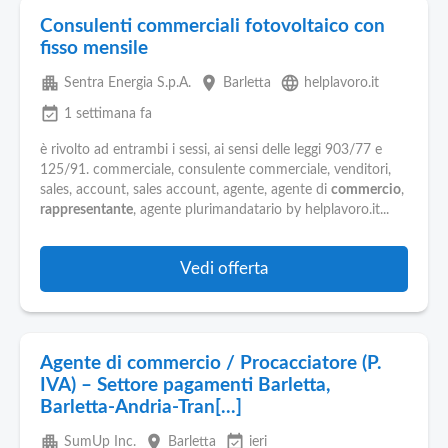
Consulenti commerciali fotovoltaico con
fisso mensile
apartment
place
language
Sentra Energia S.p.A.
Barletta
helplavoro.it
event_available
1 settimana fa
è rivolto ad entrambi i sessi, ai sensi delle leggi 903/77 e
125/91. commerciale, consulente commerciale, venditori,
sales, account, sales account, agente, agente di
commercio
,
rappresentante
, agente plurimandatario by helplavoro.it...
Vedi offerta
Agente di commercio / Procacciatore (P.
IVA) – Settore pagamenti Barletta,
Barletta-Andria-Tran[...]
apartment
place
event_available
SumUp Inc.
Barletta
ieri