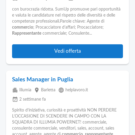
con burocrazia ridotta. SumUp promuove pari opportunità
e valuta le candidature nel rispetto delle diversità e delle
competenze professionali.Parole chiave: Agente di
commercio
; Procacciatore d’affari; Procacciatore;
Rappresentante
commerciale; Consulente...
Vedi offerta
Sales Manager in Puglia
apartment
place
language
Illumia
Barletta
helplavoro.it
event_available
2 settimane fa
Spirito d’iniziativa, curiosità e proattività NON PERDERE
L’OCCASIONE DI SCENDERE IN CAMPO CON LA
SQUADRA DI ILLUMIA POWERNET! commerciale,
consulente commerciale, venditori, sales, account, sales
account, agente, agente di
commercio
,
rappresentante
...