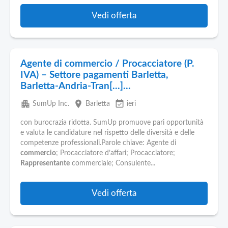
Vedi offerta
Agente di commercio / Procacciatore (P.
IVA) – Settore pagamenti Barletta,
Barletta-Andria-Tran[...]...
apartment
place
event_available
SumUp Inc.
Barletta
ieri
con burocrazia ridotta. SumUp promuove pari opportunità
e valuta le candidature nel rispetto delle diversità e delle
competenze professionali.Parole chiave: Agente di
commercio
; Procacciatore d’affari; Procacciatore;
Rappresentante
commerciale; Consulente...
Vedi offerta