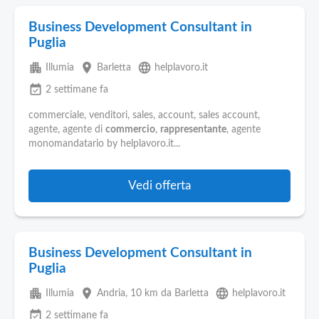
Business Development Consultant in
Puglia
apartment
place
language
Illumia
Barletta
helplavoro.it
event_available
2 settimane fa
commerciale, venditori, sales, account, sales account,
agente, agente di
commercio
,
rappresentante
, agente
monomandatario by helplavoro.it...
Vedi offerta
Business Development Consultant in
Puglia
apartment
place
language
Illumia
Andria
, 10 km da Barletta
helplavoro.it
event_available
2 settimane fa